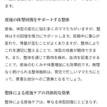
整体によるホルモンバランスの調整方法
ます。
心身の健康を支える整体の役割
産後の体型回復をサポートする整体
専門家による整体施術の重要性
産後ケアとしての整体のポジション
産後、体型の変化に悩む多くのママたちがいますが、整
体はその回復を強力にサポートします。妊娠中に重心が
整体で未来の健康をつくる基盤
変わり、骨盤が歪むことがよくありますが、整体により
整体で産後の心身をリフレッシュする秘訣
これを適切に整えることで、体型の改善が期待できま
心地よい整体施術で心を解放する
す。また、整体を通じて筋肉を緩め、血流を促進させる
整体で心身のデトックスを促進
ことで、産後のむくみや体重増加にも効果的です。無理
産後のメンタルヘルスをサポートする整体
なく続けられる整体施術は、育児で忙しいママたちにと
整体と心のリフレッシュの関係
って、貴重な自分へのご褒美となるでしょう。
新しい自分を発見する整体の魅力
整体による産後ケアの具体的な効果
整体で生き生きした日々を取り戻す
整体による産後ケアは、単なる体型回復にとどまらず、