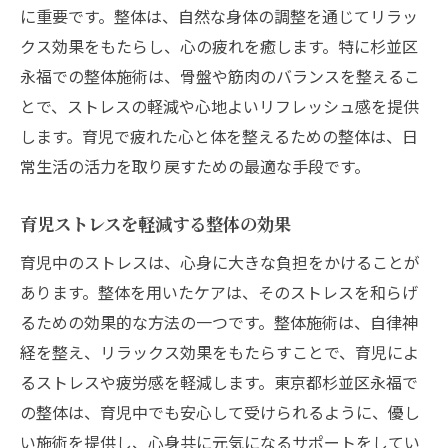
に重要です。整体は、自然な身体の調整を通じてリラッ
整体で育児の負担を軽減する方法
クス効果をもたらし、心の疲れを癒します。特に杉並区
夜泣きに悩むママへの整体アドバイス
永福での整体施術は、骨盤や筋肉のバランスを整えるこ
整体によるスムーズな育児環境づくり
とで、ストレスの軽減や心地よいリフレッシュ感を提供
整体を活用した心地よい日常を取り戻す方法
します。育児で疲れた心と体を整えるための整体は、日
日常生活に整体を取り入れるタイミング
常生活の活力を取り戻すための最適な手段です。
継続的な整体通いがもたらす生活の変化
育児ストレスを軽減する整体の効果
整体とセルフケアで心身の調和を図る
育児中のストレスは、心身に大きな負担をかけることが
整体で自宅でもできるリフレッシュ法
あります。整体を用いたケアは、そのストレスを和らげ
心も体もリフレッシュする整体日常化の秘
るための効果的な方法の一つです。整体施術は、自律神
訣
経を整え、リラックス効果をもたらすことで、育児によ
整体で幸福感を高める暮らしの工夫
るストレスや疲労感を軽減します。東京都杉並区永福で
産後ケアにおける整体の重要性とその効果
の整体は、育児中でも安心して受けられるように、優し
産後特有の体の悩みに整体が効く理由
い施術を提供し、心身共に元気になるサポートをしてい