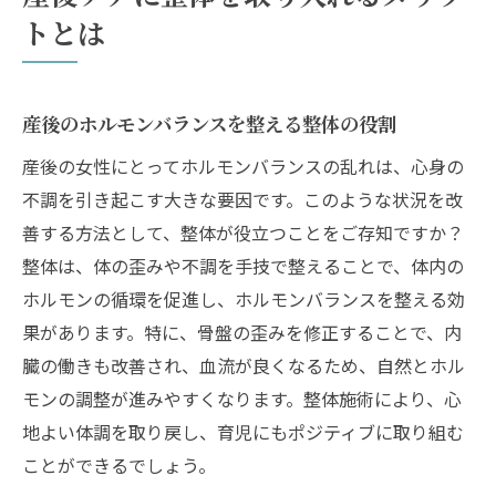
整体による産後ケアの具体的な効果
トとは
杉並区永福で受けられる整体の魅力
地域密着型の整体院の特徴
杉並区永福で人気の整体メニュー紹介
産後のホルモンバランスを整える整体の役割
整体院選びのポイントと注意点
産後の女性にとってホルモンバランスの乱れは、心身の
施術者の経験と技術がもたらす信頼性
不調を引き起こす大きな要因です。このような状況を改
善する方法として、整体が役立つことをご存知ですか？
整体で地域社会に貢献する方法
整体は、体の歪みや不調を手技で整えることで、体内の
永福での整体体験談と口コミ
ホルモンの循環を促進し、ホルモンバランスを整える効
産後ママにおすすめの整体で心身のバランスを
果があります。特に、骨盤の歪みを修正することで、内
整えよう
臓の働きも改善され、血流が良くなるため、自然とホル
ママのための特別な整体コース紹介
モンの調整が進みやすくなります。整体施術により、心
心身の疲れを癒すリラクゼーション整体
地よい体調を取り戻し、育児にもポジティブに取り組む
整体で得られる心地よい眠りの効果
ことができるでしょう。
産後の不調を和らげるためのアプローチ