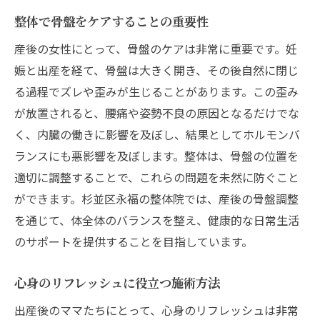
整体で骨盤をケアすることの重要性
整体を取り入れた日常の過ごし方
整体で産後うつを予防する方法
産後の女性にとって、骨盤のケアは非常に重要です。妊
娠と出産を経て、骨盤は大きく開き、その後自然に閉じ
整体で産後の疲れを解消する効果的な方法
る過程でズレや歪みが生じることがあります。この歪み
整体とアロマを組み合わせたリフレッシュ
が放置されると、腰痛や姿勢不良の原因となるだけでな
法
く、内臓の働きに影響を及ぼし、結果としてホルモンバ
産後の肩こり・腰痛に効果的な整体技術
ランスにも悪影響を及ぼします。整体は、骨盤の位置を
疲労回復に役立つ整体ストレッチ
適切に調整することで、これらの問題を未然に防ぐこと
整体でリンパの流れを促進する方法
ができます。杉並区永福の整体院では、産後の骨盤調整
定期的な整体通いで感じる身体の変化
を通じて、体全体のバランスを整え、健康的な日常生活
整体で心身ともにリセットする習慣
のサポートを提供することを目指しています。
育児による体の悩みを整体でサポート
心身のリフレッシュに役立つ施術方法
育児による肩こり・腰痛の改善法
出産後のママたちにとって、心身のリフレッシュは非常
整体で育児ストレスを軽減しよう