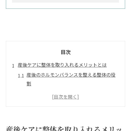
目次
産後ケアに整体を取り入れるメリットとは
産後のホルモンバランスを整える整体の役
割
整体で骨盤をケアすることの重要性
心身のリフレッシュに役立つ施術方法
育児ストレスを軽減する整体の効果
産後の体型回復をサポートする整体
産後ケアに整体を取り入れるメリッ