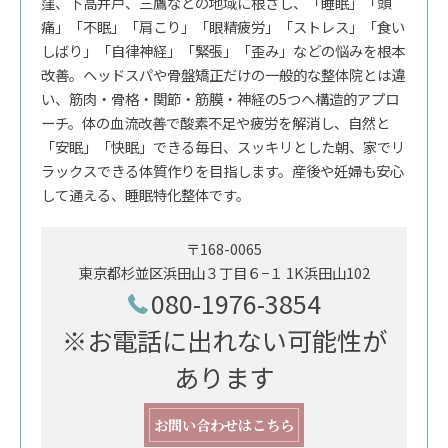
窪、下高井戸、三鷹などの地域に根ざし、「睡眠」「頭
痛」「不眠」「肩こり」「眼精疲労」「ストレス」「食い
しばり」「自律神経」「緊張」「歪み」などの悩みを根本
改善。ヘッドスパや骨盤矯正だけの一般的な整体院とは違
い、筋肉・骨格・関節・筋膜・神経の5つへ構造的アプロ
ーチ。体の血流改善で酸素不足や疲労を解消し、自然と
「安眠」「快眠」できる毎日、スッキリとした朝、家でリ
ラックスできる体質作りを目指します。産後や妊婦も安心
して通える、睡眠特化整体です。
〒168-0065
東京都杉並区浜田山３丁目６−１ 1K浜田山102
080-1976-3854
※お電話に出れない可能性が
あります
お問い合わせはこちら