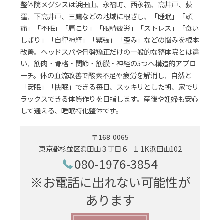
整体院メグシスは浜田山、永福町、西永福、高井戸、荻
窪、下高井戸、三鷹などの地域に根ざし、「睡眠」「頭
痛」「不眠」「肩こり」「眼精疲労」「ストレス」「食い
しばり」「自律神経」「緊張」「歪み」などの悩みを根本
改善。ヘッドスパや骨盤矯正だけの一般的な整体院とは違
い、筋肉・骨格・関節・筋膜・神経の5つへ構造的アプロ
ーチ。体の血流改善で酸素不足や疲労を解消し、自然と
「安眠」「快眠」できる毎日、スッキリとした朝、家でリ
ラックスできる体質作りを目指します。産後や妊婦も安心
して通える、睡眠特化整体です。
〒168-0065
東京都杉並区浜田山３丁目６−１ 1K浜田山102
080-1976-3854
※お電話に出れない可能性が
あります