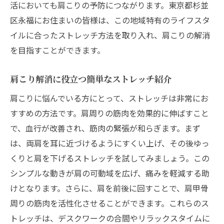
活においても肩こりの予防につながります。東京都杉並
肩こり解消のためのストレッチ東京都杉並区永
区永福にお住まいの皆様は、この地域特有のライフスタ
福で健康を取り戻す方法
イルに合ったストレッチ方法を取り入れ、肩こりの解消
肩こりを根本から解消するストレッチの実
を目指すことができます。
践
健康的な体を作るためのストレッチ習慣
肩こり解消に役立つ簡単なストレッチ紹介
肩こり改善につながる食事とストレッチの
肩こりに悩んでいる方にとって、ストレッチは非常にお
コラボ
すすめの方法です。肩周りの筋肉を効果的に伸ばすこと
東京都杉並区永福でのストレッチイベント
で、血行が改善され、筋肉の緊張が和らぎます。まず
情報
は、両肩を耳に近づけるようにすくい上げ、その後ゆっ
肩こりに効くセルフケアストレッチの重要
くりと肩を下げるストレッチを試してみましょう。この
性
シンプルな動きが肩の可動域を広げ、痛みを軽減する助
肩こり解消のための継続的なストレッチの
けとなります。さらに、肩を前後に回すことで、肩甲骨
すすめ
周りの筋肉を活性化させることができます。これらのス
東京都杉並区永福で実践する肩こりに効く効果
トレッチは、デスクワークの合間やリラックスタイムに