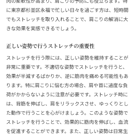
肉の柔軟性が高まり、肩こりの予防にも役立ちます。特
ストレッチでリフレッシュする夜のリラッ
に東京都杉並区永福で忙しい日々を過ごす方は、短時間
クス法
でもストレッチを取り入れることで、肩こりの解消に大
ストレッチで肩こり改善東京都杉並区永福の専
きな効果を実感できるでしょう。
門家が教える秘訣
専門家が推奨する肩こりストレッチのポイ
正しい姿勢で行うストレッチの重要性
ント
ストレッチを行う際には、正しい姿勢を維持することが
肩こり改善に効く専門的なストレッチテク
非常に重要です。不適切な姿勢でストレッチを行うと、
ニック
効果が半減するばかりか、逆に筋肉を痛める可能性もあ
肩こりに詳しい専門家のアドバイス
ります。特に肩こりに悩む方の場合、肩や首に過度な負
ストレッチで肩こりを根本から改善する方
荷がかからないように注意が必要です。ストレッチ時に
法
は、背筋を伸ばし、肩をリラックスさせ、ゆっくりとし
専門家監修の肩こり予防ストレッチ
た動作で行うことを心がけましょう。このような姿勢で
東京都杉並区永福の専門家の声から学ぶ肩
ストレッチを行うことで、効果的に筋肉を伸ばし、血流
こり解消法
を促進することができます。また、正しい姿勢は日常生