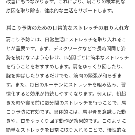
改善にもつながります。これにより、肩こりの根本的な
肩こり改善のための正しいフォームの重要
原因を取り除き、健康的な生活をサポートします。
性
肩こりに効くストレッチのタイミングとコ
肩こり予防のための日常的なストレッチの取り入れ方
ツ
肩こり予防には、日常生活にストレッチを取り入れるこ
効果を高めるためのストレッチリズム
とが重要です。まず、デスクワークなどで長時間同じ姿
肩こり解消のためのオーダーメイドストレ
勢を続けないよう心掛け、1時間ごとに簡単なストレッチ
ッチ
を行うことをおすすめします。肩をゆっくり回したり、
東京都杉並区永福で肩こり解消ストレッチを日
腕を伸ばしたりするだけでも、筋肉の緊張が和らぎま
常生活に取り入れる方法
す。また、毎日のルーチンにストレッチを組み込み、習
慣化すると効果が持続しやすくなります。例えば、朝起
肩こり改善のためのストレッチ習慣化テク
きた時や寝る前に数分間のストレッチを行うことで、肩
ニック
こり予防に有効です。具体的には、肩甲骨を意識した動
日常生活でのストレッチポイントと注意点
きや、首をゆっくり回す動作が効果的です。このように
肩こりを防ぐためのストレッチとエクササ
簡単なストレッチを日常に取り入れることで、慢性的な
イズの組み合わせ