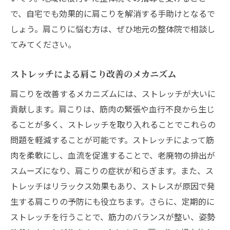
戦略
で、自宅でも効果的に肩こりを解消する手助けとなるで
東京都杉並区永福でのストレッチコミュニ
しょう。肩こりに悩む方は、ぜひ地元の整体院で相談し
ティ参加
てみてください。
肩こりを未然に防ぐライフスタイルの工夫
ストレッチによる肩こり改善のメカニズム
肩こり撃退を目指すストレッチチャレンジ
肩こり改善のための健康的な生活習慣
肩こりを改善するメカニズムには、ストレッチが大いに
貢献します。肩こりは、筋肉の緊張や血行不良から生じ
ストレッチとマインドフルネスの組み合わ
ることが多く、ストレッチを取り入れることでこれらの
せ
問題を軽減することが可能です。ストレッチによって筋
肩こりに最適なストレッチ東京都杉並区永福で
肉を柔軟にし、血流を促進することで、老廃物の排出が
の実践的な取り組み
スムーズになり、肩こりの症状が和らぎます。また、ス
肩こり対策に有効なストレッチのバリエー
トレッチはリラックス効果もあり、ストレスが原因で発
ション
生する肩こりの予防にも役立ちます。さらに、定期的に
東京都杉並区永福で人気のストレッチセラ
ストレッチを行うことで、筋力のバランスが整い、姿勢
ピー