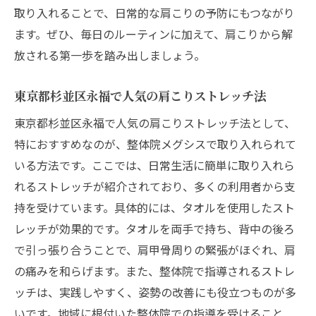
的なストレッチ
取り入れることで、日常的な肩こりの予防にもつながり
肩こりを緩和するための具体的なストレッ
ます。ぜひ、毎日のルーティンに加えて、肩こりから解
チ方法
放される第一歩を踏み出しましょう。
肩こり改善のためのストレッチプランニン
東京都杉並区永福で人気の肩こりストレッチ法
グ
都内で人気のストレッチ教室紹介
東京都杉並区永福で人気の肩こりストレッチ法として、
特におすすめなのが、整体院メグシスで取り入れられて
肩こりに効くストレッチ用具の選び方
いる方法です。ここでは、日常生活に簡単に取り入れら
効果的なストレッチのためのウォーミング
れるストレッチが紹介されており、多くの利用者から支
アップ
持を受けています。具体的には、タオルを使用したスト
肩こり解消に役立つストレッチ動画の活用
レッチが効果的です。タオルを両手で持ち、背中の後ろ
法
で引っ張り合うことで、肩甲骨周りの緊張がほぐれ、肩
ストレッチで肩こりを撃退東京都杉並区永福で
の痛みを和らげます。また、整体院で指導されるストレ
始める健康習慣
ッチは、実践しやすく、姿勢の改善にも役立つものが多
肩こりを撃退するための毎日のストレッチ
いです。地域に根付いた整体院での指導を受けること