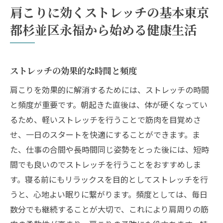
肩こりに効くストレッチの基本東京
ストレッチによる肩こり改善のメカニズム
都杉並区永福から始める健康生活
肩こり予防のための日常的なストレッチの
取り入れ方
日常に取り入れやすい肩こり解消ストレッチ法
ストレッチの効果的な時間と頻度
を東京都杉並区永福で学ぶ
肩こりを効果的に解消するためには、ストレッチの時間
オフィスでできる肩こりストレッチ術
と頻度が重要です。朝起きた直後は、体が硬くなってい
自宅で簡単に実践できる肩こりケア
るため、軽いストレッチを行うことで筋肉を目覚めさ
東京都杉並区永福でおすすめのストレッチ
せ、一日のスタートを快適にすることができます。ま
クラス
た、仕事の合間や長時間同じ姿勢をとった後には、短時
肩こりを和らげる呼吸法とストレッチの組
間でも良いのでストレッチを行うことをおすすめしま
み合わせ
す。寝る前にもリラックスを目的としてストレッチを行
うと、心地よい眠りに繋がります。頻度としては、毎日
肩こり改善のための朝のストレッチルーテ
数分でも継続することが大切で、これにより肩周りの筋
ィン