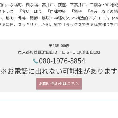
田山、永福町、西永福、高井戸、荻窪、下高井戸、三鷹などの地域
ストレス」「食いしばり」「自律神経」「緊張」「歪み」などの悩
い、筋肉・骨格・関節・筋膜・神経の5つへ構造的アプローチ。体
きる毎日、スッキリとした朝、家でリラックスできる体質作りを目
〒168-0065
東京都杉並区浜田山３丁目６−１ 1K浜田山102
080-1976-3854
※お電話に出れない可能性があります
お問い合わせはこちら