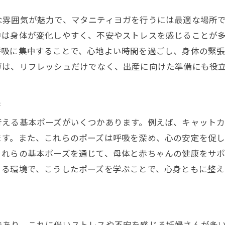
永福でのマタニティヨガがもたらす安心感
な雰囲気が魅力で、マタニティヨガを行うには最適な場所
不安を軽減するためのヨガセッション
中は身体が変化しやすく、不安やストレスを感じることが
参加者に聞く、ヨガで得た心の平和
呼吸に集中することで、心地よい時間を過ごし、身体の緊
ガは、リフレッシュだけでなく、出産に向けた準備にも役
プロのインストラクターによるサポート
永福の地域特性を活かしたマタニティヨガの利点
果
地域密着型ヨガスタジオの魅力
永福の自然環境を取り入れたヨガ
行える基本ポーズがいくつかあります。例えば、キャット
地元のコミュニティと繋がる機会
ます。また、これらのポーズは呼吸を深め、心の安定を促し
これらの基本ポーズを通じて、母体と赤ちゃんの健康をサ
永福でのヨガが生むリラックス効果
きる環境で、こうしたポーズを学ぶことで、心身ともに整え
地域との連携で作る安心の場
永福の文化を感じる特別なヨガ体験
整体院メグシスで体感するリラックス空間の秘密
であり、これに伴いストレスや不安を感じる妊婦さんが多
心地よい施術室のインテリア