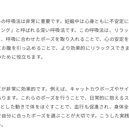
ヨガがもたらす母体へのポジティブな影響
整体院メグシスが提供するマタニティヨガのリラックス効
めの呼吸法は非常に重要です。妊娠中は心身ともに不安定
メグシスでのヨガがもたらす心の解放
シング」と呼ばれる深い呼吸法です。この呼吸法は、リラ
リラックス空間でのヨガ体験の魅力
に、呼吸に合わせたポーズを取り入れることで、心の安定
妊娠中の緊張をほぐすヨガテクニック
にお腹を引っ込めることで、より効果的にリラックスでき
マタニティヨガで得られるリラックス効果
つために役立ちます。
整体施術とヨガの組み合わせの利点
メグシスのヨガクラスで迎える癒しの時間
ズが非常に効果的です。例えば、キャットカウポーズやサ
あります。これらのポーズを行うことで、日常的に抱える
りとした動きで体をほぐすことで、血行も促進され、身体全
で自分に合ったポーズを選ぶことが大切です。こうした実
う。