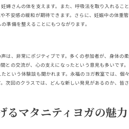
マタニティヨガでストレス軽減永福の静かな空間でリフレ
、妊婦さんの体を支えます。また、呼吸法を取り入れるこ
ヨガでストレスを軽減する方法
減や不安感の緩和が期待できます。さらに、妊娠中の体重管
永福の静かな環境を活かしたリフレッシュ法
への準備を整えることにもつながります。
妊娠期の疲れを癒すヨガの魅力
日常のストレスを忘れるひととき
ヨガで目指す心の平和
の声は、非常にポジティブです。多くの参加者が、身体の
永福でのヨガが生むゆとりの時間
仲間との交流が、心の支えになったという意見も多いです
妊娠期の健康を支える永福のマタニティヨガ体験
えたという体験談も聞かれます。永福のヨガ教室では、個
健康維持に役立つヨガの取り組み
す。次回のクラスでは、どんな新しい発見があるのか、皆
妊娠期の身体に合わせたヨガプログラム
永福でのヨガ体験がもたらす安心感
げるマタニティヨガの魅力
参加者からの健康改善の声
妊娠中のケアに特化したヨガクラス