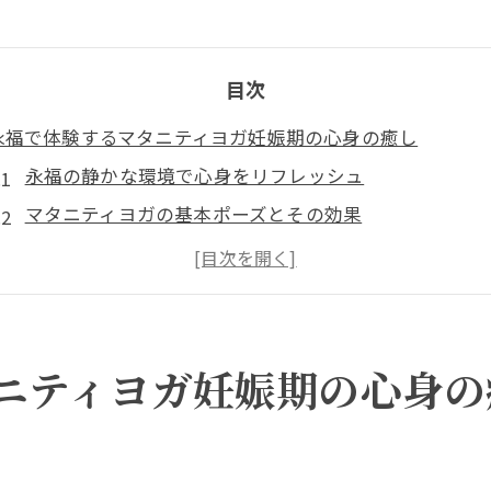
目次
永福で体験するマタニティヨガ妊娠期の心身の癒し
永福の静かな環境で心身をリフレッシュ
マタニティヨガの基本ポーズとその効果
妊娠期におけるヨガの重要性
永福のヨガ教室が提供する特別なプログラム
マタニティヨガが支える母体の健康
体験者の声：永福でのヨガの変化
ニティヨガ妊娠期の心身の
妊娠中の不安を和らげるマタニティヨガの魅力
心の安定を促すヨガの呼吸法
妊娠期のストレス管理に役立つポーズ
ュ