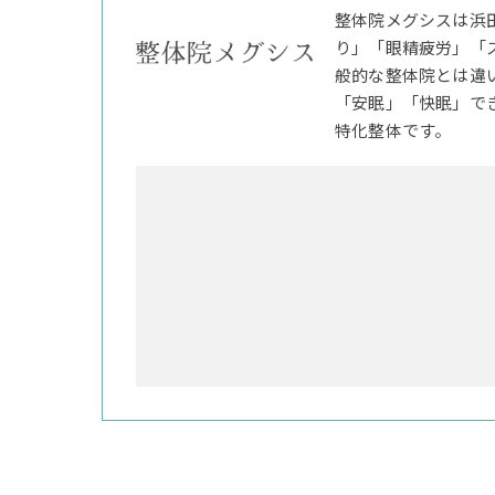
整体院メグシスは浜
り」「眼精疲労」「
般的な整体院とは違
「安眠」「快眠」で
特化整体です。