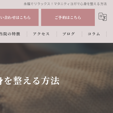
永福でリラックス！マタニティヨガで心身を整える方法
問い合わせはこちら
ご予約はこちら
当院の特徴
アクセス
ブログ
コラム
肩こり
腰痛
姿勢調整
身を整える方法
マタニティ
産後