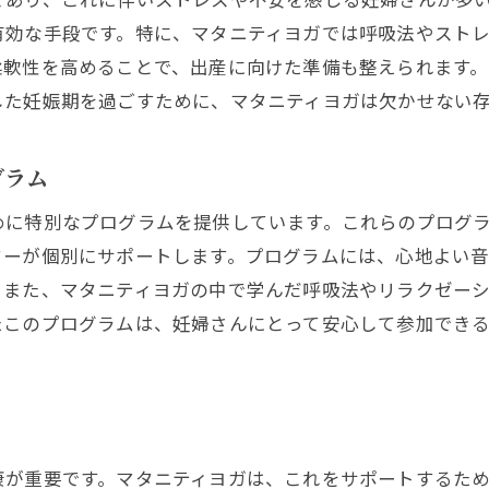
有効な手段です。特に、マタニティヨガでは呼吸法やスト
メグシスの特別なリラクゼーション技法
柔軟性を高めることで、出産に向けた準備も整えられます
施術前後のサポートで気分上昇
した妊娠期を過ごすために、マタニティヨガは欠かせない
プロフェッショナルな整体師によるケア
心身を癒すための環境作り
グラム
訪れた人すべてが感じる安心感
めに特別なプログラムを提供しています。これらのプログ
妊娠期に最適なマタニティヨガ心身を整えるポイント
ターが個別にサポートします。プログラムには、心地よい
妊娠期の体に優しいヨガポーズ
。また、マタニティヨガの中で学んだ呼吸法やリラクゼー
ヨガで整える健康的な生活リズム
たこのプログラムは、妊婦さんにとって安心して参加でき
心身のバランスを保つためのアドバイス
ヨガを通じて得られる安定感
永福でのヨガセッションがもたらす効果
妊娠期間中のヨガの重要性
康が重要です。マタニティヨガは、これをサポートするた