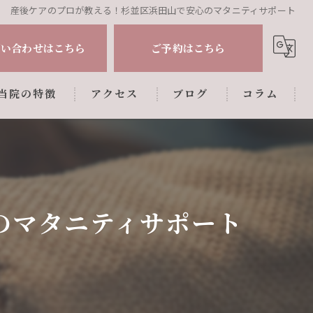
産後ケアのプロが教える！杉並区浜田山で安心のマタニティサポート
問い合わせはこちら
ご予約はこちら
当院の特徴
アクセス
ブログ
コラム
肩こり
腰痛
姿勢調整
のマタニティサポート
マタニティ
産後