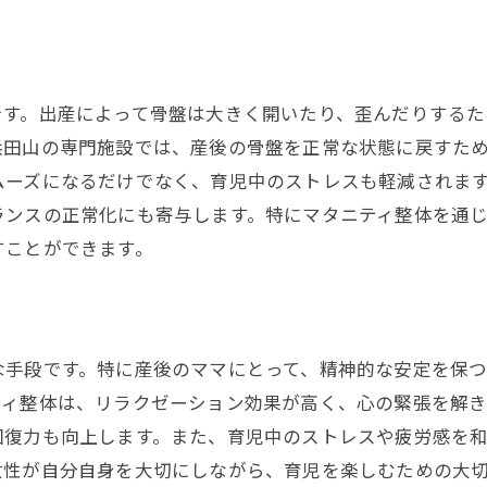
浜田山での相談サービスの利用法
安心して過ごせる浜田山の産後ケアサービス
産後ケアの選び方とチェックポイント
です。出産によって骨盤は大きく開いたり、歪んだりする
安心して利用できる施設の見つけ方
浜田山の専門施設では、産後の骨盤を正常な状態に戻すた
心身の健康を支えるケアの魅力
ムーズになるだけでなく、育児中のストレスも軽減されま
浜田山での体験談から学ぶケアの効果
ランスの正常化にも寄与します。特にマタニティ整体を通
産後ケアがもたらす家庭生活への影響
すことができます。
ケアを受けることで得られる安心感
な手段です。特に産後のママにとって、精神的な安定を保
ティ整体は、リラクゼーション効果が高く、心の緊張を解
回復力も向上します。また、育児中のストレスや疲労感を
女性が自分自身を大切にしながら、育児を楽しむための大