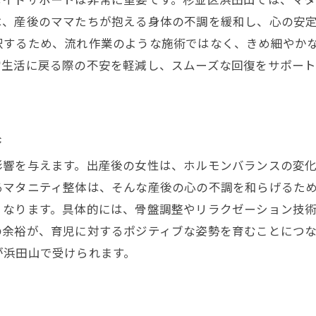
は、産後のママたちが抱える身体の不調を緩和し、心の安
浜田山で評判の整体セッション内容
択するため、流れ作業のような施術ではなく、きめ細やか
出産後のストレス解消法とは
常生活に戻る際の不安を軽減し、スムーズな回復をサポー
整体がもたらす身体のリフレッシュ効果
マタニティ整体の施術内容とその効果
心身のリラクゼーションを促すヒント
果
産後のママを応援する浜田山の骨盤調整と心のケア
影響を与えます。出産後の女性は、ホルモンバランスの変
骨盤調整の基礎知識
るマタニティ整体は、そんな産後の心の不調を和らげるた
心のケアを重視した産後サポート
くなります。具体的には、骨盤調整やリラクゼーション技
出産後の体調改善に効果的な方法
の余裕が、育児に対するポジティブな姿勢を育むことにつ
浜田山での実績あるケアプラン紹介
が浜田山で受けられます。
骨盤調整による日常の改善効果
産後の心身回復を促すポイント