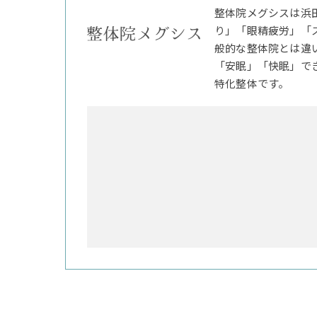
整体院メグシスは浜
り」「眼精疲労」「
般的な整体院とは違
「安眠」「快眠」で
特化整体です。