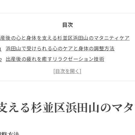
目次
出産後の心と身体を支える杉並区浜田山のマタニティケア
浜田山で受けられる心のケアと身体の調整方法
出産後の疲れを癒すリラクゼーション技術
専門家によるオーダーメイドサポートの魅力
マタニティケアがもたらす心の安定効果
産後うつを防ぐための心のサポート
浜田山で安心して受けられるケアの特徴
支える杉並区浜田山のマタ
浜田山の専門家が教える!産後ケアで心身のバランスを整え
産後の骨盤調整がもたらす健康効果
心と身体を整える整体の重要性
調整方法