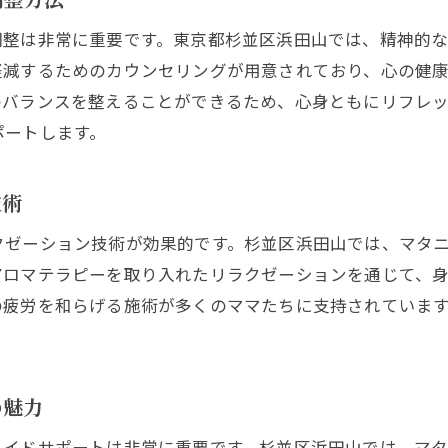
育児ストレスを和らげるマタニティ整体
調整は非常に重要です。東京都杉並区浜田山では、精神的
杉並区での産後ケア体験談
軽減するためのカウンセリングが用意されており、心の健
産後ケアで得られるリフレッシュ効果
のバランスを整えることができるため、心身ともにリフレッ
ポートします。
専門家によるアフターケアサービスの内容
杉並区浜田山で受けられる安心の産後サポートサービスと
技術
浜田山の産後サポート施設の特徴
出産後の心身ケアがもたらす安心感
クゼーション技術が効果的です。杉並区浜田山では、マタ
産後ケアプログラムの選び方
アロマテラピーを取り入れたリラクゼーションを通じて、
の疲労を和らげる施術が多くのママたちに支持されていま
地元で評判の産後サポートサービス紹介
産後サポートで重要視される要素
安心して頼れるサービスの見つけ方
の魅力
心穏やかな日常へ導く浜田山のマタニティ整体の魅力
メイドサポートは非常に重要です。杉並区浜田山では、マ
整体で得られる心の安定とその効果