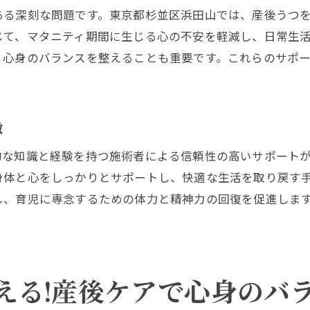
マタニティ整体でリフレッシュ!浜田山の産後ケア事情
ある深刻な問題です。東京都杉並区浜田山では、産後うつ
リフレッシュできる整体メニューの紹介
じて、マタニティ期間に生じる心の不安を軽減し、日常生
産後の身体を優しくサポートする方法
、心身のバランスを整えることも重要です。これらのサポ
整体がもたらすストレス軽減効果
マタニティ整体を受けるべき理由
産後ケアで知っておきたい豆知識
徴
浜田山の整体施設で体験できること
的な知識と経験を持つ施術者による信頼性の高いサポート
杉並区浜田山で産後の悩みを解決するためのサポート
身体と心をしっかりとサポートし、快適な生活を取り戻す
産後の悩みに対応するケアプログラム
し、育児に専念するための体力と精神力の回復を促進しま
おすすめの産後サポート施設とその特徴
マタニティ整体がもたらす心身の変化
産後うつを防ぐための具体的な方法
える!産後ケアで心身のバ
育児の悩みを軽減する心のケア