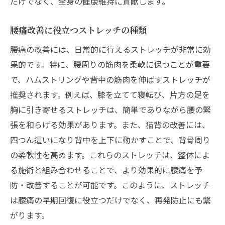
だけでなく、全身の健康維持に貢献します。
整体とストレッチの継続的な効果
腰痛予防に向けた生活習慣の見直し
腰痛改善に役立つストレッチの種類
整体師が教える正しいストレッチ法
腰痛の改善には、日常的に行えるストレッチが非常に効
健康な身体を維持するための整体活用法
果的です。特に、腰周りの筋肉を柔軟に保つことが重要
で、ハムストリングや背中の筋肉を伸ばすストレッチが
長時間のデスクワークが引き起こす腰痛を整体
推奨されます。例えば、膝を立てて寝転び、片方の足を
で和らげる方法
胸に引き寄せるストレッチは、簡単でありながら腰の緊
デスクワークによる腰痛のメカニズム
張を和らげる効果があります。また、猫背の改善には、
整体施術がもたらすリラックス効果
四つん這いになり背中を上下に動かすことで、背骨周り
ストレッチでデスクワークの疲れを解消
の柔軟性を高めます。これらのストレッチは、整体によ
腰痛改善に効果的な姿勢矯正のすすめ
る施術と組み合わせることで、より効果的に腰痛を予
整体とストレッチの併用で腰痛予防
防・改善することが可能です。このように、ストレッチ
腰痛を防ぐためのオフィス環境改善
は腰痛の早期回復に役立つだけでなく、再発防止にも繋
整体院メグシスが提案する腰痛対策と効果的な
がります。