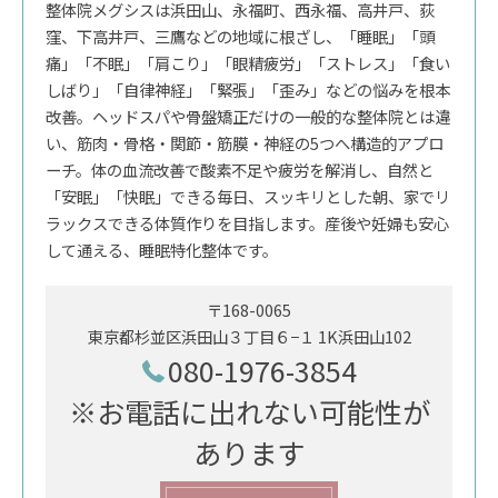
整体院メグシスは浜田山、永福町、西永福、高井戸、荻
窪、下高井戸、三鷹などの地域に根ざし、「睡眠」「頭
痛」「不眠」「肩こり」「眼精疲労」「ストレス」「食い
しばり」「自律神経」「緊張」「歪み」などの悩みを根本
改善。ヘッドスパや骨盤矯正だけの一般的な整体院とは違
い、筋肉・骨格・関節・筋膜・神経の5つへ構造的アプロ
ーチ。体の血流改善で酸素不足や疲労を解消し、自然と
「安眠」「快眠」できる毎日、スッキリとした朝、家でリ
ラックスできる体質作りを目指します。産後や妊婦も安心
して通える、睡眠特化整体です。
〒168-0065
東京都杉並区浜田山３丁目６−１ 1K浜田山102
080-1976-3854
※お電話に出れない可能性が
あります