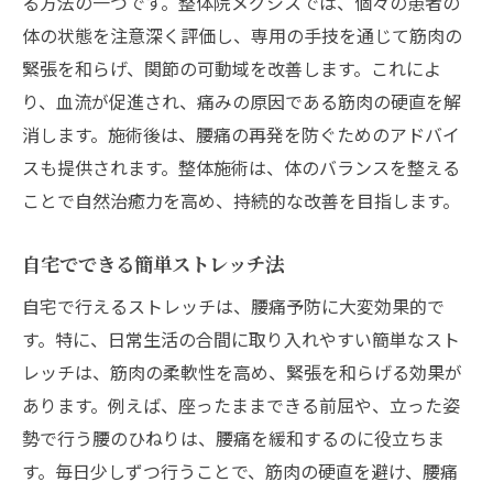
る方法の一つです。整体院メグシスでは、個々の患者の
整体師が教える腰痛予防のアドバイス
体の状態を注意深く評価し、専用の手技を通じて筋肉の
腰痛改善に向けた継続的な取り組み
緊張を和らげ、関節の可動域を改善します。これによ
腰痛の原因を根本から解決する方法
り、血流が促進され、痛みの原因である筋肉の硬直を解
自宅で簡単にできる腰痛予防ストレッチ
消します。施術後は、腰痛の再発を防ぐためのアドバイ
スも提供されます。整体施術は、体のバランスを整える
ことで自然治癒力を高め、持続的な改善を目指します。
自宅でできる簡単ストレッチ法
自宅で行えるストレッチは、腰痛予防に大変効果的で
す。特に、日常生活の合間に取り入れやすい簡単なスト
レッチは、筋肉の柔軟性を高め、緊張を和らげる効果が
あります。例えば、座ったままできる前屈や、立った姿
勢で行う腰のひねりは、腰痛を緩和するのに役立ちま
す。毎日少しずつ行うことで、筋肉の硬直を避け、腰痛