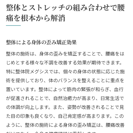
整体施術での痛みの緩和プロセス
整体とストレッチの組み合わせで腰
自宅でできる簡単ストレッチ法
痛を根本から解消
浜田山での腰痛対策：整体の力と自宅ストレッ
チの魅力
浜田山で信頼できる整体院の選び方
整体による身体の歪み矯正効果
自宅でのストレッチ習慣の重要性
整体の施術は、身体の歪みを矯正することで、腰痛をは
整体で期待できる腰痛改善の成果
じめとする様々な不調を改善する効果が期待できます。
ストレッチがもたらす身体の変化
特に整体院メグシスでは、個々の身体の状態に応じた施
術を提供しており、体のバランスを整えることに重点を
整体とストレッチで続ける健康管理
置いています。整体によって筋肉の緊張が和らぎ、血行
体験者が語る整体とストレッチの効果
が促進されることで、自然治癒力が高まり、日常生活で
腰痛改善の新常識：整体とストレッチで得る健
の体調が向上します。また、姿勢が改善されることで見
康生活
た目の印象も良くなり、自己肯定感が高まります。この
腰痛改善に向けた整体施術の流れ
ように、整体の施術による身体の歪み矯正は、腰痛改善
日常生活で取り入れるストレッチのコツ