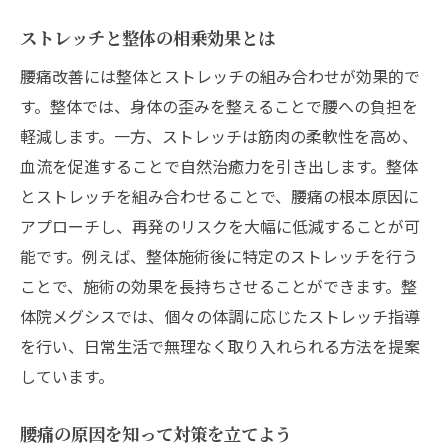
ストレッチ
ストレッチと整体の相乗効果とは
整体院メグシスの施術の特徴
腰痛改善には整体とストレッチの組み合わせが効果的で
腰痛に効くストレッチメニューの紹介
す。整体では、身体の歪みを整えることで腰への負担を
整体院でのカウンセリングの重要性
軽減します。一方、ストレッチは筋肉の柔軟性を高め、
自宅でのストレッチを続けるためのヒント
血流を促進することで自然治癒力を引き出します。整体
腰痛改善に向けた整体院の選び方
とストレッチを組み合わせることで、腰痛の根本原因に
施術後のアフターケア方法
アプローチし、再発のリスクを大幅に低減することが可
姿勢改善と腰痛予防に役立つストレッチ法を紹
能です。例えば、整体施術後に特定のストレッチを行う
介
ことで、施術の効果を長持ちさせることができます。整
正しい姿勢を維持するためのストレッチ
体院メグシスでは、個々の体調に応じたストレッチ指導
腰痛予防のために毎日続けるストレッチ
を行い、日常生活で無理なく取り入れられる方法を提案
しています。
整体とストレッチの併用による姿勢改善
腰痛に効く効果的なストレッチポーズ
腰痛の原因を知って対策を立てよう
姿勢改善で期待できる健康効果