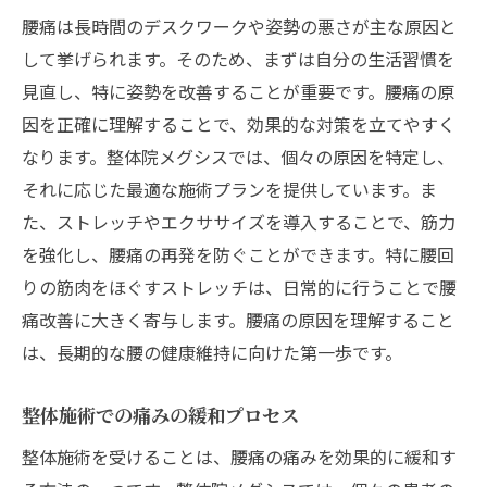
腰痛は長時間のデスクワークや姿勢の悪さが主な原因と
専門家が教える姿勢改善のポイント
して挙げられます。そのため、まずは自分の生活習慣を
浜田山での腰痛治療：整体とストレッチで目指
見直し、特に姿勢を改善することが重要です。腰痛の原
す快適な日常
因を正確に理解することで、効果的な対策を立てやすく
浜田山で信頼できる腰痛治療専門の整体院
なります。整体院メグシスでは、個々の原因を特定し、
整体とストレッチを組み合わせた治療法
それに応じた最適な施術プランを提供しています。ま
腰痛を改善するための日常生活の工夫
た、ストレッチやエクササイズを導入することで、筋力
整体施術による痛みの緩和方法
を強化し、腰痛の再発を防ぐことができます。特に腰回
りの筋肉をほぐすストレッチは、日常的に行うことで腰
ストレッチで体感する柔軟性の向上
痛改善に大きく寄与します。腰痛の原因を理解すること
腰痛治療後の日常生活の改善提案
は、長期的な腰の健康維持に向けた第一歩です。
再発防止も可能！腰痛に効く整体とストレッチ
の秘密
整体施術での痛みの緩和プロセス
腰痛再発防止のための整体施術
整体施術を受けることは、腰痛の痛みを効果的に緩和す
ストレッチで維持する健康な腰