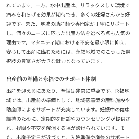
れています。一方、水中出産は、リラックスした環境で
永福の助産院での出産の利点
痛みを和らげる効果が期待でき、多くの妊婦さんから好
地域のコミュニティが提供するサポート
評です。また、地域の助産師や専門家が丁寧にサポート
永福での産後ケアと地域交流
し、個々のニーズに応じた出産方法を選べる点も人気の
マタニティを楽しむための永福での出産方法の
理由です。マタニティ期における不安を最小限に抑え、
違いを解説
安心して出産に臨むためには、永福地域でのこうした選
永福で選べる出産スタイルとその特徴
択肢の豊富さが大きな魅力となっています。
自然派出産が人気の理由と永福の現状
出産前の準備と永福でのサポート体制
永福での医療施設と自然療法の選択肢
出産を迎えるにあたり、準備は非常に重要です。永福地
出産方法による身体への影響と比較
域では、出産前の準備として、地域密着型の産科施設や
永福での出産における選択の自由
助産師によるサポートが充実しています。妊娠中の健康
家族と相談しながら選ぶ最適な出産方法
維持のために、定期的な健診やカウンセリングが提供さ
永福で選べる出産方法でマタニティライフをよ
れ、疑問や不安を解消する場が設けられています。ま
り充実させる
た、出産予定日が近づくと、入院準備や産後のサポート