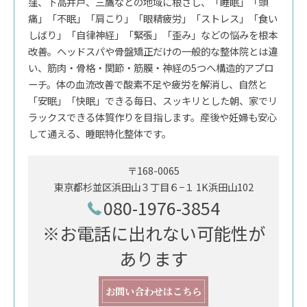
窪、下高井戸、三鷹などの地域に根ざし、「睡眠」「頭
痛」「不眠」「肩こり」「眼精疲労」「ストレス」「食い
しばり」「自律神経」「緊張」「歪み」などの悩みを根本
改善。ヘッドスパや骨盤矯正だけの一般的な整体院とは違
い、筋肉・骨格・関節・筋膜・神経の5つへ構造的アプロ
ーチ。体の血流改善で酸素不足や疲労を解消し、自然と
「安眠」「快眠」できる毎日、スッキリとした朝、家でリ
ラックスできる体質作りを目指します。産後や妊婦も安心
して通える、睡眠特化整体です。
〒168-0065
東京都杉並区浜田山３丁目６−１ 1K浜田山102
080-1976-3854
※お電話に出れない可能性が
あります
お問い合わせはこちら