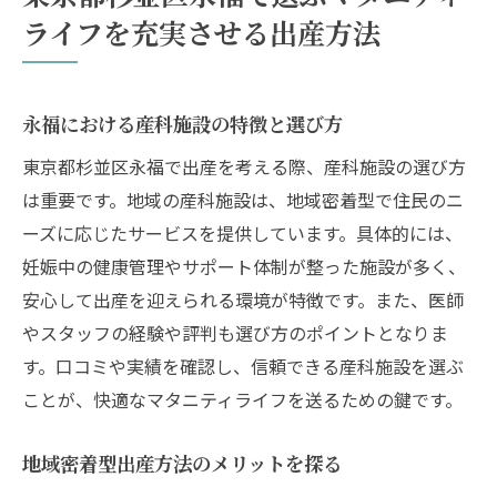
性
ライフを充実させる出産方法
永福地域での出産体験談：先輩ママの声
マタニティライフを楽しむための永福での出産
方法ガイド
永福における産科施設の特徴と選び方
永福でのマタニティライフをより楽しむた
東京都杉並区永福で出産を考える際、産科施設の選び方
めに
は重要です。地域の産科施設は、地域密着型で住民のニ
妊娠初期からの健康管理と永福の支援サー
ーズに応じたサービスを提供しています。具体的には、
ビス
妊娠中の健康管理やサポート体制が整った施設が多く、
永福での出産クラスと情報収集のポイント
安心して出産を迎えられる環境が特徴です。また、医師
地域イベントと交流で楽しむマタニティラ
やスタッフの経験や評判も選び方のポイントとなりま
イフ
す。口コミや実績を確認し、信頼できる産科施設を選ぶ
ことが、快適なマタニティライフを送るための鍵です。
永福の自然環境を活かしたリラックス法
家族と一緒に楽しむ永福でのマタニティラ
地域密着型出産方法のメリットを探る
イフ