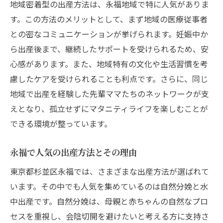
地域密着型の出産方法は、永福地域で特に人気がありま
東京都杉並区永福での安心マタニティ出産法の
す。この方法のメリットとして、まず地域の医療従事者
選び方
との密なコミュニケーションが挙げられます。妊娠中か
永福での出産オプションを比較する
ら出産後まで、継続したサポートを受けられるため、安
安全な出産のための施設選びのコツ
心感があります。また、地域特有の文化や生活習慣を考
産後のサポート体制と地域の協力
慮したケアを受けられることも利点です。さらに、同じ
永福での無痛分娩の実情と選択肢
地域で出産を経験した先輩ママたちのネットワークが支
出産前後のメンタルサポートと永福の提案
えとなり、孤立せずにマタニティライフを楽しむことが
永福で安心して出産するためのチェックリ
できる環境が整っています。
スト
永福で人気の出産方法とその理由
永福の地域密着型出産方法で安心マタニティラ
イフを実現
東京都杉並区永福では、さまざまな出産方法が選ばれて
永福の地域医療ネットワークと出産
います。その中でも人気を集めているのは自然分娩と水
中出産です。自然分娩は、母親と赤ちゃんの自然なプロ
地元の助産師と作る安心の出産プラン
セスを重視し、会陰切開を避けたいと考える方に支持さ
地域密着型出産施設の選び方