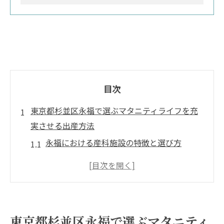
目次
東京都杉並区永福で選ぶマタニティライフを充
実させる出産方法
永福における産科施設の特徴と選び方
地域密着型出産方法のメリットを探る
永福で人気の出産方法とその理由
出産前の準備と永福でのサポート体制
永福での出産における専門的なケアの重要
東京都杉並区永福で選ぶマタニティ