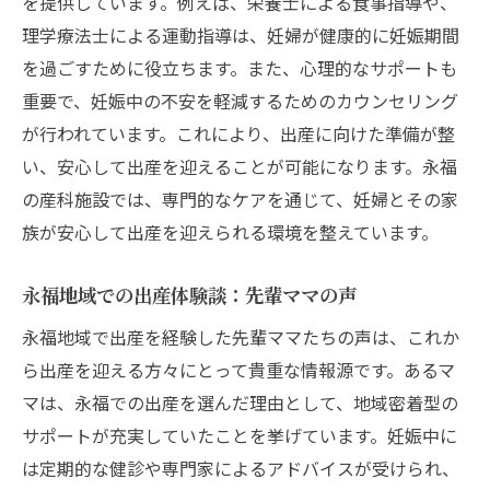
を提供しています。例えば、栄養士による食事指導や、
ョン
理学療法士による運動指導は、妊婦が健康的に妊娠期間
妊娠中の生活を豊かにする永福の魅力
を過ごすために役立ちます。また、心理的なサポートも
重要で、妊娠中の不安を軽減するためのカウンセリング
永福で実現する快適なマタニティライフの
が行われています。これにより、出産に向けた準備が整
条件
い、安心して出産を迎えることが可能になります。永福
東京都杉並区永福での出産方法選びで安心マタ
の産科施設では、専門的なケアを通じて、妊婦とその家
ニティライフを
族が安心して出産を迎えられる環境を整えています。
初めての出産でも安心できる永福のサポー
ト
永福地域での出産体験談：先輩ママの声
永福での出産計画：何を選びどう準備する
永福地域で出産を経験した先輩ママたちの声は、これか
か
ら出産を迎える方々にとって貴重な情報源です。あるマ
永福での出産前後の支援プログラムとその
マは、永福での出産を選んだ理由として、地域密着型の
活用法
サポートが充実していたことを挙げています。妊娠中に
永福地域の医療体制が提供する安心感
は定期的な健診や専門家によるアドバイスが受けられ、
出産方法によるリスクとその対策を永福で