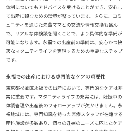
出産方法による生活スタイルへの影響
体制についてもアドバイスを受けることができ、安心し
永福の文化と出産方法の関係性
て出産に臨むための環境が整っています。さらに、コミ
永福での妊娠中の活動と出産方法の選択
ュニティを通じた先輩ママとの交流や情報交換も盛ん
で、リアルな体験談を聞くことで、より具体的な準備が
出産計画と永福での実行可能性
可能になります。永福での出産前の準備は、安心かつ快
経験者が語る永福での出産の魅力
適なマタニティライフを実現するための重要なステップ
永福での出産計画に役立つ情報源
です。
快適なマタニティライフを永福で実現する出産
方法の選び方
永福での出産における専門的なケアの重要性
永福での快適な妊娠生活を送るためのヒン
東京都杉並区永福での出産において、専門的なケアは非
ト
常に重要です。マタニティライフの充実には、妊娠中の
出産に向けた心と体の準備と永福の環境
体調管理や出産後のフォローアップが欠かせません。永
永福での産前産後の暮らしをサポートする
福地域には、専門知識を持った医療スタッフが在籍する
サービス
産科施設が多数あり、個々の妊婦のニーズに応じたケア
永福での妊娠中の健康管理とリラクゼーシ