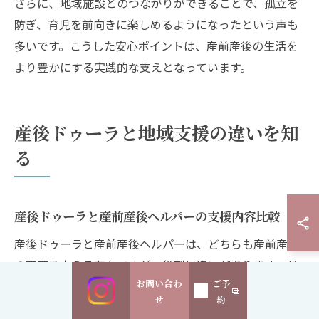
さらに、地域施設とのつながりができることで、孤立を
防ぎ、育児を前向きに楽しめるようになったという声も
多いです。こうした安心ポイントは、産前産後の生活を
より豊かにする実践的な支えとなっています。
産後ドゥーラと地域支援の違いを知
る
産後ドゥーラと産前産後ヘルパーの支援内容比較
産後ドゥーラと産前産後ヘルパーは、どちらも産前産後
の家庭を支える存在ですが、役割に違いがあります。ド
お問い合わ
ご予
ゥーラは産後の心身ケアや育児相談、家事支援を総合的
せ
約
に行い、精神的サポートも重視します。一方、産前産後