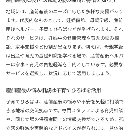
育児と両立できる産前産後の支援施設を探
地域には、産前産後のニーズに応じた多様な支援があり
すコツ
ます。代表的なものとして、妊婦健診、母親学級、産前
相談しやすい産前産後子育て支援窓口の利
産後ヘルパー、子育てひろばなどが挙げられます。それ
用法
ぞれのサービスは、妊娠中の健康管理や育児の悩み相
談、家事支援など役割が異なります。例えば、母親学級
産後に頼れる杉並区のヘルパー制度とは
は出産や育児の基礎知識を学べる場で、産前産後ヘルパ
産前産後ヘルパー制度の利用条件と申請ス
ーは家事・育児の負担軽減を目的としています。必要な
テップ
サービスを選択し、状況に応じて活用しましょう。
産後の家事と育児を支えるヘルパー制度の
特徴
産前産後の悩み相談は子育てひろばを活用
産前産後ヘルパー資格を持つスタッフの安
子育てひろばは、産前産後の悩みや不安を気軽に相談で
心感
きる地域の交流拠点です。専門スタッフによる育児相談
杉並区で利用できる産後サポートサービス
や、同じ立場の保護者同士の情報交換ができるため、孤
案内
立感の軽減や実践的なアドバイスが得られます。具体的