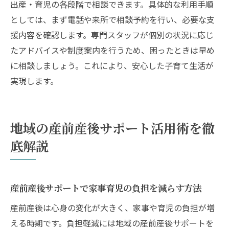
出産・育児の各段階で相談できます。具体的な利用手順
産前産後ケアの口コミで選ぶ支援サービス
としては、まず電話や来所で相談予約を行い、必要な支
の特徴
援内容を確認します。専門スタッフが個別の状況に応じ
利用者が語る杉並区の産後ヘルパー体験談
たアドバイスや制度案内を行うため、困ったときは早め
産前産後サポートの実際の満足度や効果を
に相談しましょう。これにより、安心した子育て生活が
知る
実現します。
口コミに見る産後ドゥーラや地域支援の違
い
産前産後ケアの選び方と口コミで得る実践
地域の産前産後サポート活用術を徹
的情報
底解説
産前産後のサポート利用で感じた安心ポイ
ント
産前産後サポートで家事育児の負担を減らす方法
産後ドゥーラと地域支援の違いを知る
産後ドゥーラと産前産後ヘルパーの支援内
産前産後は心身の変化が大きく、家事や育児の負担が増
容比較
える時期です。負担軽減には地域の産前産後サポートを