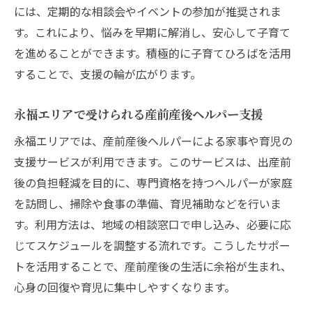
産前産後の実体験から見るヘルパー活用法
には、定期的な相談会やイベントの参加が推奨されま
公式サイトで産前産後ヘルパー情報を調べ
す。これにより、悩みを早期に解消し、安心して子育て
るコツ
を進めることができます。積極的に子育てひろばを活用
子育てひろばで広がる産前産後の交流体験
することで、支援の輪が広がります。
永福町の子育てひろばで産前産後の仲間作
永福エリアで受けられる産前産後ヘルパー支援
り
産前産後の交流が生む子育ての情報交換術
永福エリアでは、産前産後ヘルパーによる家事や育児の
支援サービスが利用できます。このサービスは、出産前
子育てひろば活用で広がる産前産後サポー
後の負担軽減を目的に、専門資格を持つヘルパーが家庭
ト
を訪問し、掃除や食事の準備、育児補助などを行いま
産前産後の体調や悩みを共有できる交流の
す。利用方法は、地域の相談窓口で申し込み、必要に応
場
じてスケジュールを調整する流れです。こうしたサポー
地域の子育てひろばで産前産後の支援体験
トを活用することで、産前産後の生活に余裕が生まれ、
産前産後の家事育児相談ができるひろばの
心身の回復や育児に集中しやすくなります。
魅力