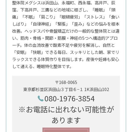
整体院メグシスは浜田山、永福町、西永福、高井戸、荻
窪、下高井戸、三鷹などの地域に根ざし、「睡眠」「頭
痛」「不眠」「肩こり」「眼精疲労」「ストレス」「食い
しばり」「自律神経」「緊張」「歪み」などの悩みを根本
改善。ヘッドスパや骨盤矯正だけの一般的な整体院とは違
い、筋肉・骨格・関節・筋膜・神経の5つへ構造的アプロ
ーチ。体の血流改善で酸素不足や疲労を解消し、自然と
「安眠」「快眠」できる毎日、スッキリとした朝、家でリ
ラックスできる体質作りを目指します。産後や妊婦も安心
して通える、睡眠特化整体です。
〒168-0065
東京都杉並区浜田山３丁目６−１ 1K浜田山102
080-1976-3854
※お電話に出れない可能性が
あります