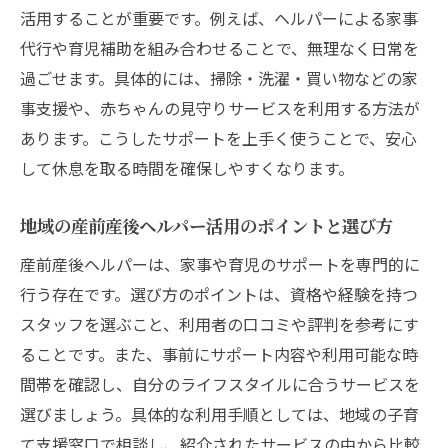
活用することが重要です。例えば、ヘルパーによる家事
地域支援と産後ドゥーラ活用のメリットを
代行や育児補助を組み合わせることで、無理なく日常を
解説
過ごせます。具体的には、掃除・洗濯・買い物などの家
産前産後サポート選びで迷った時のポイン
事支援や、赤ちゃんの見守りサービスを利用する方法が
ト
あります。こうしたサポートを上手く使うことで、安心
産後ドゥーラ利用体験と地域支援の違いを
して休息を取る時間を確保しやすくなります。
知る
産前産後の状況に合わせた支援サービスの
地域の産前産後ヘルパー活用のポイントと選び方
選択法
産前産後ヘルパーは、家事や育児のサポートを専門的に
杉並区で受けられる産後支援の特徴を知る
行う存在です。選び方のポイントは、資格や経験を持つ
永福で実現する子育てと産前産後の両立方法
スタッフを選ぶこと、利用者の口コミや評判を参考にす
産前産後サポートを活かした子育て両立の
ることです。また、事前にサポート内容や利用可能な時
コツ
間帯を確認し、自分のライフスタイルに合うサービスを
家事と育児を助ける産前産後支援の活用法
選びましょう。具体的な利用手順としては、地域の子育
産前産後ヘルパーと家族の役割分担ポイン
て支援窓口で相談し、紹介されたサービスの中から比較