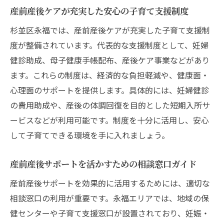
資格を持つ産前産後ヘルパーの選び方
産前産後ケアが充実した安心の子育て支援制度
産前産後ヘルパー資格の種類と選び方のコ
杉並区永福では、産前産後ケアが充実した子育て支援制
ツ
度が整備されています。代表的な支援制度として、妊婦
安心して任せられる産前産後ヘルパーの見
健診助成、母子健康手帳配布、産後ケア事業などがあり
極め方
ます。これらの制度は、経済的な負担軽減や、健康面・
杉並区の産前産後ヘルパー口コミ情報を活
心理面のサポートを提供します。具体的には、妊婦健診
用
の費用助成や、産後の体調回復を目的とした短期入所サ
産前産後ヘルパーのサポート範囲と相談事
ービスなどが利用可能です。制度を十分に活用し、安心
例
して子育てできる環境を手に入れましょう。
自分に合った産前産後ヘルパー選びのポイ
産前産後サポートを活かすための相談窓口ガイド
ント
産前産後ヘルパーの資格基準と信頼性を知
産前産後サポートを効果的に活用するためには、適切な
る
相談窓口の利用が重要です。永福エリアでは、地域の保
健センターや子育て支援窓口が設置されており、妊娠・
口コミから見る杉並区の産後ケアの実態