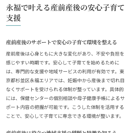
永福で叶える産前産後の安心子育て
支援
支援
産前産後ケアが充実した安心の子育て支援
制度
産前産後サポートを活かすための相談窓口
産前産後のサポートで安心の子育て環境を整える
ガイド
産前産後は心身ともに大きな変化があり、不安や負担を
地域の産前産後サポート活用術を徹底解説
感じやすい時期です。安心して子育てを始めるために
産前産後サポートで家事育児の負担を減ら
は、専門的な支援や地域サービスの利用が有効です。東
す方法
京都杉並区永福エリアでは、妊娠中から産後まで切れ目
地域の産前産後ヘルパー活用のポイントと
なくサポートを受けられる体制が整っています。具体的
選び方
には、保健センターの個別相談や母子健康手帳によるサ
子育て支援の産前産後サービスを上手に使
ポート内容の把握が可能です。こうした体制を活用する
うコツ
ことで、安心して子育てに専念できる環境が整います。
産前産後の体調変化に合わせた地域サポー
ト利用法
産前産後に役立つ地域支援の種類と特徴を知ろう