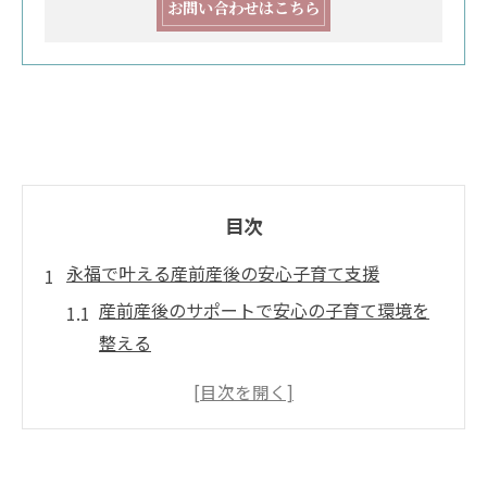
お問い合わせはこちら
目次
永福で叶える産前産後の安心子育て支援
産前産後のサポートで安心の子育て環境を
整える
産前産後に役立つ地域支援の種類と特徴を
知ろう
産前産後の悩み相談は子育てひろばを活用
永福エリアで受けられる産前産後ヘルパー