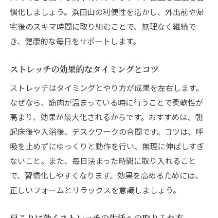
整体・マッサージ店と併用のストレッチ活
慣化しましょう。浜田山の利便性を活かし、外出前や帰
用法
宅後のスキマ時間に取り組むことで、無理なく継続で
効果を実感するためのストレッチ取り入れ
き、健康的な毎日をサポートします。
方
続けやすいストレッチで肩こりとサヨナラ
ストレッチの効果的なタイミングとコツ
無理なく継続できるストレッチの秘訣
ストレッチはタイミングとやり方が成果を左右します。
肩こりに悩む方へおすすめの習慣作り
なぜなら、筋肉が温まっている時に行うことで柔軟性が
ストレッチ継続で実感する体調の変化
高まり、効果が最大化されるからです。おすすめは、朝
肩こり予防に役立つストレッチの工夫
起床後や入浴後、デスクワークの合間です。コツは、呼
簡単で続けやすいストレッチ方法を解説
吸を止めずにゆっくりと動作を行い、無理に伸ばしすぎ
ないこと。また、毎日決まった時間に取り入れること
忙しい人のためのストレッチ習慣術
で、習慣化しやすくなります。効果を高めるためには、
肩こり対策の頻度や効果的な続け方を解説
正しいフォームとリラックスを意識しましょう。
ストレッチの最適な頻度と肩こり予防術
肩こり対策に効果的なストレッチ継続法
肩こりに効くストレッチの生活への取り入れ方