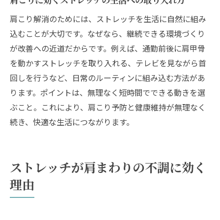
頻度を守るストレッチで感じる変化とは
肩こり解消のためには、ストレッチを生活に自然に組み
肩こり改善を目指すストレッチの習慣化
込むことが大切です。なぜなら、継続できる環境づくり
ストレッチの頻度別メリットと注意点
が改善への近道だからです。例えば、通勤前後に肩甲骨
肩こり対策ストレッチを続けるコツ紹介
を動かすストレッチを取り入れる、テレビを見ながら首
浜田山エリアで見つかる肩こりケアの新常識
回しを行うなど、日常のルーティンに組み込む方法があ
ります。ポイントは、無理なく短時間でできる動きを選
肩こり解消の新常識はストレッチが鍵
ぶこと。これにより、肩こり予防と健康維持が無理なく
浜田山の整体やストレッチ最新動向まとめ
続き、快適な生活につながります。
肩こりケアに選ばれるストレッチの理由
ストレッチと整体の賢い使い分けを解説
浜田山エリアで話題のストレッチケア法
ストレッチが肩まわりの不調に効く
肩こり改善へ新しいストレッチ活用提案
理由