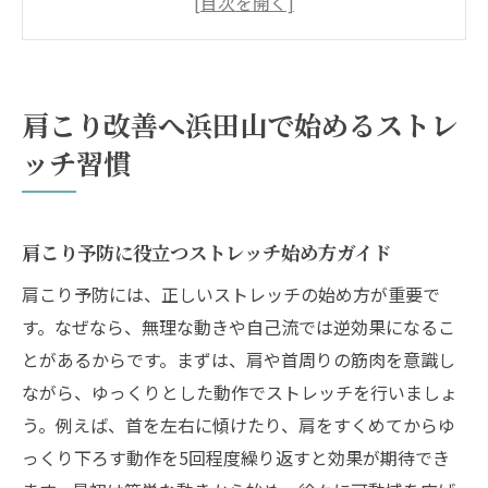
毎日のストレッチで肩こりを根本改善
浜田山エリアのストレッチで健康維持
ストレッチの効果的なタイミングとコツ
肩こり改善へ浜田山で始めるストレ
肩こりに効くストレッチの生活への取り入
ッチ習慣
れ方
ストレッチが肩まわりの不調に効く理由
筋肉の緊張緩和に最適なストレッチ効果
肩こり予防に役立つストレッチ始め方ガイド
肩こり改善を促すストレッチの仕組み解説
肩こり予防には、正しいストレッチの始め方が重要で
肩まわりの血行促進に役立つストレッチ法
す。なぜなら、無理な動きや自己流では逆効果になるこ
浜田山で注目のストレッチ効果とは
とがあるからです。まずは、肩や首周りの筋肉を意識し
ながら、ゆっくりとした動作でストレッチを行いましょ
ストレッチが肩こりの根本改善に繋がる理
う。例えば、首を左右に傾けたり、肩をすくめてからゆ
由
っくり下ろす動作を5回程度繰り返すと効果が期待でき
不調解消にはストレッチがなぜ必要なのか