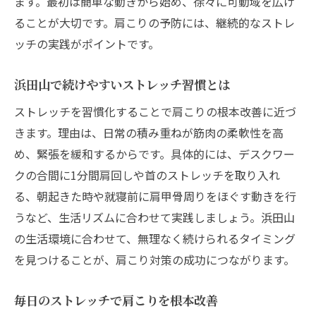
ます。最初は簡単な動きから始め、徐々に可動域を広げ
浜田山で選ばれる肩こり対策のストレッチ法
ることが大切です。肩こりの予防には、継続的なストレ
人気の肩こり解消ストレッチ実践法紹介
ッチの実践がポイントです。
浜田山の整体マッサージとストレッチの違
い
浜田山で続けやすいストレッチ習慣とは
評判の高いストレッチ法を体験するメリッ
ストレッチを習慣化することで肩こりの根本改善に近づ
ト
きます。理由は、日常の積み重ねが筋肉の柔軟性を高
肩こり対策に最適なストレッチ選びのポイ
め、緊張を緩和するからです。具体的には、デスクワー
ント
クの合間に1分間肩回しや首のストレッチを取り入れ
浜田山で支持されるストレッチケア方法
る、朝起きた時や就寝前に肩甲骨周りをほぐす動きを行
おすすめのストレッチで肩こりと向き合う
うなど、生活リズムに合わせて実践しましょう。浜田山
の生活環境に合わせて、無理なく続けられるタイミング
肩こり解消なら日常にストレッチ導入を
を見つけることが、肩こり対策の成功につながります。
毎日の生活で実践するストレッチの提案
ストレッチを日常に取り入れるポイント解
毎日のストレッチで肩こりを根本改善
説