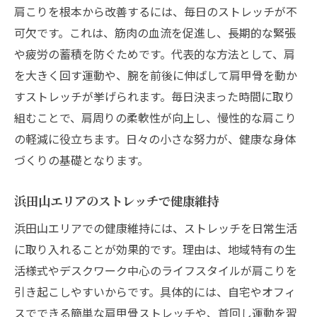
肩こりを根本から改善するには、毎日のストレッチが不
手軽にできる肩こり対策ストレッチ法
可欠です。これは、筋肉の血流を促進し、長期的な緊張
リラックス重視の日常ストレッチ活用術
や疲労の蓄積を防ぐためです。代表的な方法として、肩
ストレッチがもたらす肩こり解消の実感
を大きく回す運動や、腕を前後に伸ばして肩甲骨を動か
日常習慣化しやすいストレッチの工夫
すストレッチが挙げられます。毎日決まった時間に取り
マッサージと組み合わせたい浜田山のストレッ
組むことで、肩周りの柔軟性が向上し、慢性的な肩こり
チ術
の軽減に役立ちます。日々の小さな努力が、健康な身体
ストレッチとマッサージの効果的な組み合
づくりの基礎となります。
わせ
浜田山エリアのストレッチで健康維持
肩こり解消に役立つストレッチ術を紹介
浜田山で試したいストレッチ＆マッサージ
浜田山エリアでの健康維持には、ストレッチを日常生活
法
に取り入れることが効果的です。理由は、地域特有の生
活様式やデスクワーク中心のライフスタイルが肩こりを
リラックス感を高めるストレッチのポイン
引き起こしやすいからです。具体的には、自宅やオフィ
ト
スでできる簡単な肩甲骨ストレッチや、首回し運動を習