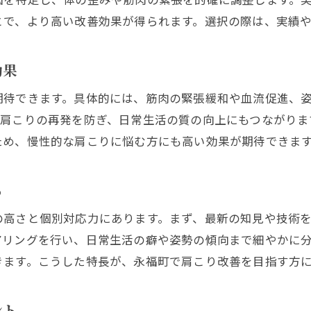
とで、より高い改善効果が得られます。選択の際は、実績
永福町整体で肩こり改善が期待できる理由
肩こり緩和に効く永福町の施術法を紹介
効果
肩こりがつらい方へ永福整骨院の選び方
肩こり改善のための永福町マッサージ体験談
期待できます。具体的には、筋肉の緊張緩和や血流促進、
、肩こりの再発を防ぎ、日常生活の質の向上にもつながりま
永福町施術で肩こり再発を防ぐコツを知る
ため、慢性的な肩こりに悩む方にも高い効果が期待できま
永福発・肩こり対策の効果的な通院プラン
肩こり改善を目指す永福町の通院頻度とは
る
整体と整骨院で異なる肩こり通院プランの提案
の高さと個別対応力にあります。まず、最新の知見や技術
肩こり対策におすすめの永福町施術スケジュール
アリングを行い、日常生活の癖や姿勢の傾向まで細やかに
永福町で肩こり解消へ導く効果的な通院方法
きます。こうした特長が、永福町で肩こり改善を目指す方
肩こり再発防止のための永福町通院活用法
永福町整体で肩こりと向き合う続けるコツ
ント