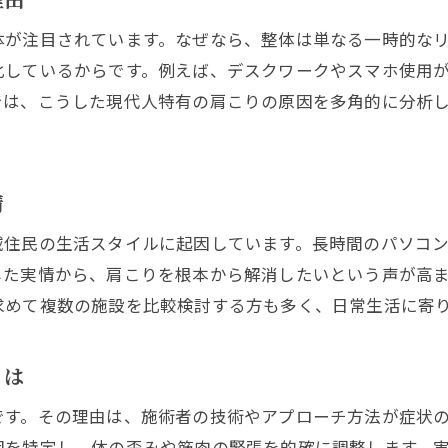
西永福整体で受けられる肩こり対策の違い
体が注目されています。なぜなら、整体は単なる一時的な
口コミで評判の肩こり施術を永福で見極める
化しているからです。例えば、デスクワークやスマホ使用
肩こり施術選びで重視すべき永福町の要素
では、こうした現代人特有の肩こりの原因を多角的に分析
整形外科と整体院の肩こり対応の違いを解説
慢性的な肩こりを永福で根本から見直す方法
情
肩こりの根本改善を永福町整体で実現する方法
永福町の整骨院で慢性肩こりが楽になる理由
域住民の生活スタイルに起因しています。長時間のパソコ
肩こり改善に役立つ通院計画の立て方とは
した実情から、肩こりを根本から解消したいという声が高
求めて複数の施設を比較検討する方も多く、日常生活に寄
肩こり原因を理解し永福で適切な施術を選ぶ
肩こり改善に整体の継続通院がなぜ重要か
とは
永福町で肩こり解消を目指す具体的なアプローチ
肩こり解消を目指すなら永福での施術が鍵
です。その理由は、施術者の技術やアプローチ方法が症状
因を特定し、体の歪みや筋肉の緊張を的確に調整します。
肩こりに強い永福エリア施術の魅力を解説