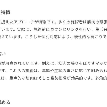
肩こり対策と永福町のおすすめ施術院の特徴
施術選びで変わる肩こり改善のポイント
の特徴
肩こり改善に最適な永福町整体院の見分け方
に捉えたアプローチが特徴です。多くの施術者は筋肉の緊
永福町整骨院で肩こり施術を選ぶ際のコツ
ています。実際に、施術前にカウンセリングを行い、生活
増えています。こうした個別対応により、慢性的な肩こりで
肩こり対策に役立つ口コミの活用法と注意点
永福町施術院選びで肩こり改善を加速させる
違い
肩こり施術を受ける前に知っておきたい基礎知識
永福エリアで肩こりを根本解消する選び方
策が用意されています。例えば、筋肉の張りをほぐすマッ
です。これらの施術は、年齢や症状の重さに応じて組み合
には、重点的な筋肉ほぐしと姿勢指導が効果的です。多角
極める