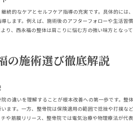
肩こりの原因と永福で受ける施術の魅力
、継続的なケアとセルフケア指導の充実です。具体的には
肩こりの原因を知り永福町整体で根本対策
指導します。例えば、施術後のアフターフォローや生活習
永福町整骨院が肩こり改善で選ばれる理由
により、西永福の整体は肩こりに悩む方の強い味方となって
肩こり悪化を防ぐ永福町施術のポイント
永福町マッサージで肩こり症状を和らげる方法
肩こりの背景にある生活習慣と永福町施術の効果
福の施術選び徹底解説
永福町整体で肩こり根本改善が期待できる理由
永福エリアで肩こりから解放される秘訣
肩こり解放に役立つ永福町整体の活用法
較
永福町で肩こりに悩まない暮らしを実現する方法
骨院の違いを理解することが根本改善への第一歩です。整
肩こりに強い永福町整骨院の選び方ガイド
行います。一方、整骨院は保険適用の範囲で捻挫や打撲な
永福町マッサージで肩こりから解放される秘訣
ッチや筋膜リリース、整骨院では電気治療や物理療法が代
肩こり改善のために取り入れたい永福町施術法