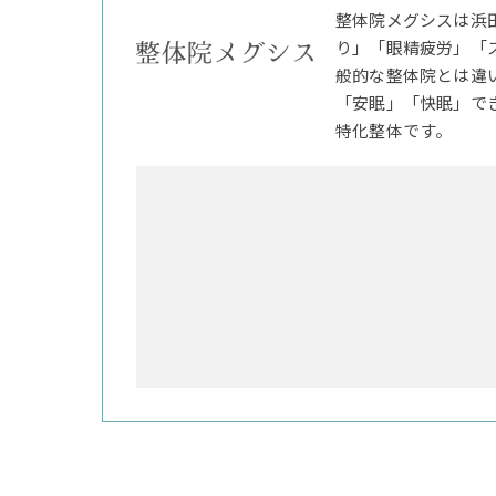
整体院メグシスは浜
り」「眼精疲労」「
般的な整体院とは違
「安眠」「快眠」で
特化整体です。