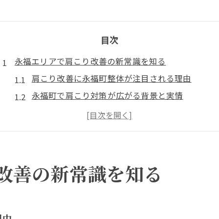
目次
永福エリアで肩こり改善の新常識を知る
肩こり改善に永福町整体が注目される理由
永福町で肩こり対策が広がる背景と実情
肩こり解消に整体院選びが重要な理由とは
永福エリアの整体で期待できる肩こり効果
肩こりに強い永福町整骨院の特長を探る
西永福の整体で肩こり改善が叶うポイント
改善の新常識を知る
肩こりに悩む方へ永福の施術選び徹底解説
永福町整体と整骨院の肩こり施術を比較
肩こり改善に最適な永福町マッサージの特徴
理由