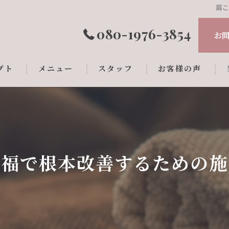
肩
080-1976-3854
お
プト
メニュー
スタッフ
お客様の声
永福で根本改善するための施