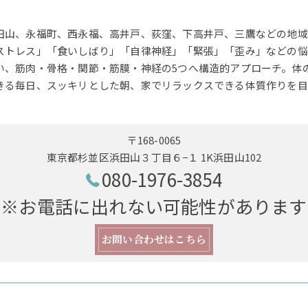
田山、永福町、西永福、高井戸、荻窪、下高井戸、三鷹などの地域
ストレス」「食いしばり」「自律神経」「緊張」「歪み」などの悩
い、筋肉・骨格・関節・筋膜・神経の5つへ構造的アプローチ。体
きる毎日、スッキリとした朝、家でリラックスできる体質作りを目
〒168-0065
東京都杉並区浜田山３丁目６−１ 1K浜田山102
080-1976-3854
※お電話に出れない可能性があります
お問い合わせはこちら