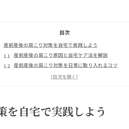
目次
産前産後の肩こり対策を自宅で実践しよう
産前産後の肩こり原因と自宅ケア法を解説
産前産後の肩こり対策を日常に取り入れるコツ
無理なく続けられる産前産後向け肩こり予防習慣
産前産後の肩こり改善に役立つセルフストレッチ
自宅時間で叶える産前産後の肩こりリフレッシュ
産前産後の肩こりを自宅で和らげる基本ポイント
策を自宅で実践しよう
育児中に役立つセルフケアで肩こり軽減
産前産後の育児負担をセルフケアで軽減する方法