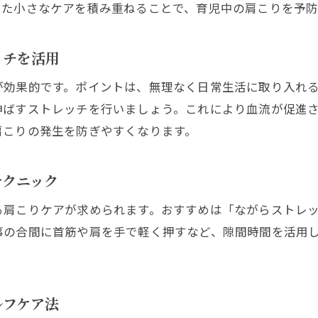
産前産後の肩こり対策におすすめのリラックス術
した小さなケアを積み重ねることで、育児中の肩こりを予防
気軽にできる産前産後肩こりセルフリフレッシュ
産前産後期の肩の悩みを和らげる生活アイデア
ッチを活用
産前産後の肩こり悩みを解消する生活習慣の工夫
が効果的です。ポイントは、無理なく日常生活に取り入れ
肩こりに悩む産前産後の方へ快適グッズ活用法
伸ばすストレッチを行いましょう。これにより血流が促進
肩こりの発生を防ぎやすくなります。
産前産後の肩こり対策に役立つ休息のとり方
生活の中でできる産前産後肩こり予防テクニック
テクニック
産前産後の肩こり改善に必要なセルフケア意識
心身ともに楽になる産前産後肩こり解消アイデア
る肩こりケアが求められます。おすすめは「ながらストレ
事の合間に首筋や肩を手で軽く押すなど、隙間時間を活用
ルフケア法