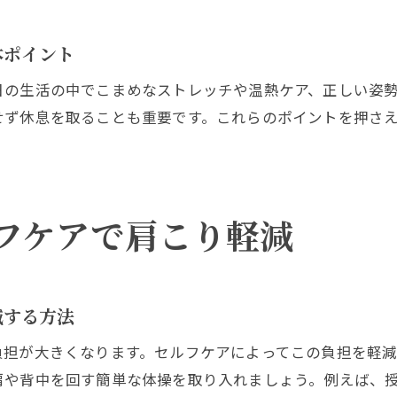
育児中の産前産後肩こりを防ぐ日常の意識
ストレッチ習慣で産前産後の肩を守る方法
本ポイント
産前産後の肩こりに効く簡単ストレッチ紹介
日の生活の中でこまめなストレッチや温熱ケア、正しい姿
毎日続けたい産前産後の肩こり予防エクササイズ
せず休息を取ることも重要です。これらのポイントを押さ
産前産後の肩こり改善へ正しいストレッチ習慣
。
隙間時間にできる産前産後肩こりストレッチのコツ
産前産後の肩を守るための柔軟性アップ法
ストレッチで産前産後の肩こりをリセットしよう
フケアで肩こり軽減
育児の合間にできる肩こりリフレッシュ術
産前産後の育児中にできる肩こりリフレッシュ法
隙間時間を活用した産前産後肩こり解消アイデア
減する方法
短時間で産前産後の肩こりを和らげる工夫
負担が大きくなります。セルフケアによってこの負担を軽
育児ストレスと産前産後肩こりを同時にケアする方
肩や背中を回す簡単な体操を取り入れましょう。例えば、