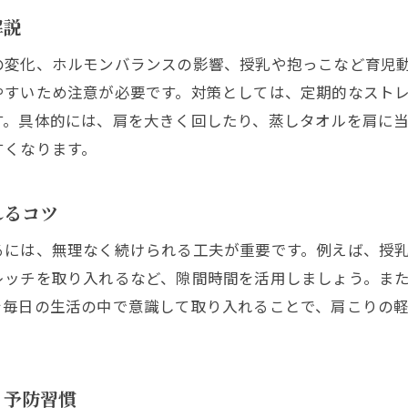
育児中の肩こり対策に産前産後ストレッチを活用
解説
産前産後の肩こりケアを時短でできるテクニック
の変化、ホルモンバランスの影響、授乳や抱っこなど育児
毎日の育児でできる産前産後肩こりセルフケア法
やすいため注意が必要です。対策としては、定期的なスト
産前産後の肩こり予防におすすめのケアグッズ
す。具体的には、肩を大きく回したり、蒸しタオルを肩に
すくなります。
育児と両立しやすい産前産後肩こり改善の工夫
肩こりが気になる産前産後の方へ快適生活術
れるコツ
産前産後の肩こり対策で快適な毎日を実現するコツ
生活リズムを整えて産前産後の肩こりを和らげよう
るには、無理なく続けられる工夫が重要です。例えば、授
産前産後におすすめ！肩こり緩和のための生活術
レッチを取り入れるなど、隙間時間を活用しましょう。ま
を毎日の生活の中で意識して取り入れることで、肩こりの
肩こりに悩む産前産後期のリラックス法を紹介
産前産後の肩こりを防ぐ生活環境の作り方
快適な産前産後生活のための肩こり予防アイデア
り予防習慣
自宅ケアで産前産後の肩こりをやわらげるコツ