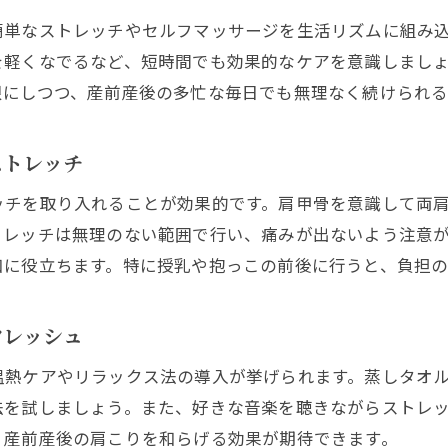
簡単なストレッチやセルフマッサージを生活リズムに組み
自宅で手軽にできる産前産後肩こりケアの秘訣
を軽くなでるなど、短時間でも効果的なケアを意識しまし
産前産後の肩こりを和らげるセルフマッサージ法
限にしつつ、産前産後の多忙な毎日でも無理なく続けられ
お風呂時間で産前産後の肩こりをリセットする方法
家事の合間にできる産前産後肩こり予防ストレッチ
ストレッチ
産前産後の肩こりに効くリラックス習慣のポイント
ッチを取り入れることが効果的です。肩甲骨を意識して両
自宅で産前産後の肩こりを改善する続けやすい工夫
トレッチは無理のない範囲で行い、痛みが出ないよう注意
授乳や抱っこ時の肩こり予防ポイントとは
和に役立ちます。特に授乳や抱っこの前後に行うと、負担の
産前産後の授乳時に肩こりを防ぐ姿勢の取り方
抱っこによる産前産後肩こりを和らげるコツ
フレッシュ
産前産後の肩こり対策に役立つサポートグッズ
温熱ケアやリラックス法の導入が挙げられます。蒸しタオ
授乳・抱っこ中の産前産後肩こり軽減ストレッチ
法を試しましょう。また、好きな音楽を聴きながらストレ
産前産後の肩こり予防には正しい姿勢が大切
、産前産後の肩こりを和らげる効果が期待できます。