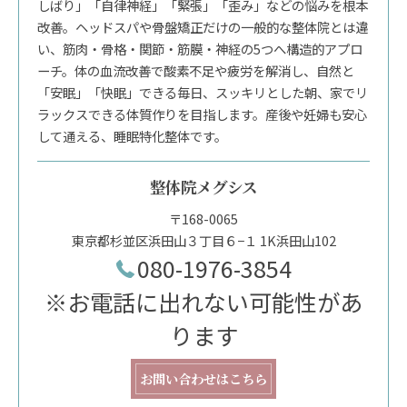
しばり」「自律神経」「緊張」「歪み」などの悩みを根本
改善。ヘッドスパや骨盤矯正だけの一般的な整体院とは違
い、筋肉・骨格・関節・筋膜・神経の5つへ構造的アプロ
ーチ。体の血流改善で酸素不足や疲労を解消し、自然と
「安眠」「快眠」できる毎日、スッキリとした朝、家でリ
ラックスできる体質作りを目指します。産後や妊婦も安心
して通える、睡眠特化整体です。
整体院メグシス
〒168-0065
東京都杉並区浜田山３丁目６−１ 1K浜田山102
080-1976-3854
※お電話に出れない可能性があ
ります
お問い合わせはこちら