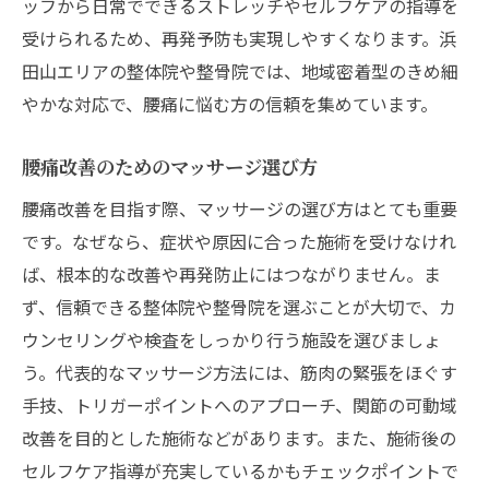
ッフから日常でできるストレッチやセルフケアの指導を
整体施術後の腰痛予防セルフケア
受けられるため、再発予防も実現しやすくなります。浜
田山エリアの整体院や整骨院では、地域密着型のきめ細
浜田山で評判の腰痛予防方法とは
やかな対応で、腰痛に悩む方の信頼を集めています。
マッサージとストレッチで再発防止
慢性的な腰痛に強い身体づくりのコツ
腰痛改善のためのマッサージ選び方
日常生活でできる腰痛対策の極意
腰痛改善を目指す際、マッサージの選び方はとても重要
腰痛になりにくい正しい姿勢を身につける
です。なぜなら、症状や原因に合った施術を受けなけれ
日常動作で腰痛を悪化させない工夫
ば、根本的な改善や再発防止にはつながりません。ま
マッサージやストレッチを続ける秘訣
ず、信頼できる整体院や整骨院を選ぶことが大切で、カ
腰痛対策に役立つ簡単なケア方法
ウンセリングや検査をしっかり行う施設を選びましょ
整体院で学ぶ腰痛予防の生活アドバイス
う。代表的なマッサージ方法には、筋肉の緊張をほぐす
手技、トリガーポイントへのアプローチ、関節の可動域
改善を目的とした施術などがあります。また、施術後の
セルフケア指導が充実しているかもチェックポイントで