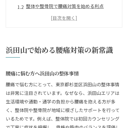
整体や整骨院で腰痛対策を始める利点
腰痛改善のためのマッサージ選び方
人気の浜田山ストレッチと腰痛の関係
評判の良い腰痛施術の選び方と注意点
腰痛を根本から改善する秘訣とは
浜田山で始める腰痛対策の新常識
腰痛の原因を知り根本改善を目指すアプロ
ーチ
整体とストレッチで腰痛根本改善のポイン
腰痛に悩む方へ浜田山の整体事情
ト
腰痛で悩む方にとって、東京都杉並区浜田山の整体事情
整骨院での腰痛施術と正しい受け方
は非常に注目されています。なぜなら、浜田山エリアは
腰痛に効くマッサージの秘訣と効果的な活
生活環境や通勤・通学の負担から腰痛を抱える方が多
用法
く、整体院や整骨院が地域に根ざしたサポートを行って
いるためです。例えば、整体院では初回カウンセリング
肩こりも併発する腰痛の特徴と対策方法
で丁寧に症状を把握し、骨格や筋肉のバランスを評価し