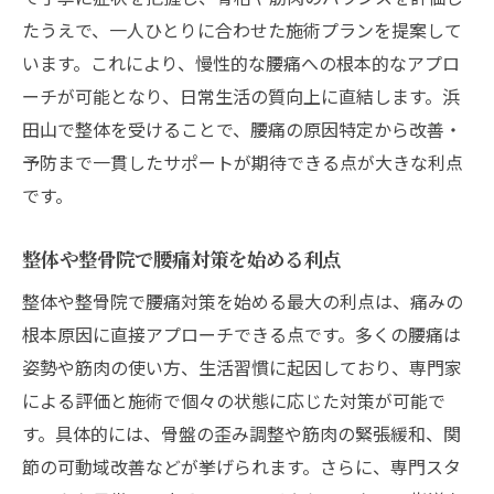
慢性的な腰痛に効くセルフケア術
たうえで、一人ひとりに合わせた施術プランを提案して
腰痛を和らげる日常ストレッチのコツ
います。これにより、慢性的な腰痛への根本的なアプロ
整体後の腰痛セルフケア方法を解説
ーチが可能となり、日常生活の質向上に直結します。浜
肩こりと腰痛を同時にケアする方法
田山で整体を受けることで、腰痛の原因特定から改善・
腰痛対策に役立つ自宅ケアの実践例
予防まで一貫したサポートが期待できる点が大きな利点
慢性腰痛の緩和に効果的なストレッチ
です。
整体やストレッチで腰痛を防ぐ方法
整体や整骨院で腰痛対策を始める利点
腰痛予防に整体とストレッチの相乗効果
整体や整骨院で腰痛対策を始める最大の利点は、痛みの
浜田山の整体施術で腰痛が軽くなる理由
根本原因に直接アプローチできる点です。多くの腰痛は
効果的な腰痛ストレッチの実践ポイント
姿勢や筋肉の使い方、生活習慣に起因しており、専門家
整骨院で受ける腰痛ケアの流れとは
による評価と施術で個々の状態に応じた対策が可能で
腰痛発生のメカニズムと整体の役割
す。具体的には、骨盤の歪み調整や筋肉の緊張緩和、関
再発予防に役立つ腰痛ケアの実践法
節の可動域改善などが挙げられます。さらに、専門スタ
腰痛の再発を防ぐ生活習慣の見直し方