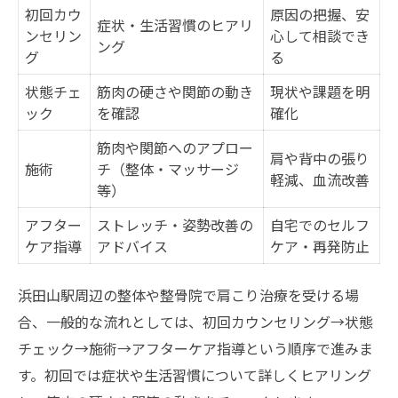
初回カウ
原因の把握、安
症状・生活習慣のヒアリ
ンセリン
心して相談でき
ング
グ
る
状態チェ
筋肉の硬さや関節の動き
現状や課題を明
ック
を確認
確化
筋肉や関節へのアプロー
肩や背中の張り
施術
チ（整体・マッサージ
軽減、血流改善
等）
アフター
ストレッチ・姿勢改善の
自宅でのセルフ
ケア指導
アドバイス
ケア・再発防止
浜田山駅周辺の整体や整骨院で肩こり治療を受ける場
合、一般的な流れとしては、初回カウンセリング→状態
チェック→施術→アフターケア指導という順序で進みま
す。初回では症状や生活習慣について詳しくヒアリング