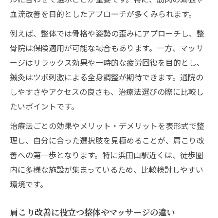
と
血流改善を目的としたアプローチが多くみられます。
肩こり対策で注目される整体の選び方
例えば、整体では骨格や姿勢の歪みにアプローチし、整
肩こりに悩む方へのおすすめケア法
骨院は保険適用が可能な場合もあります。一方、マッサ
実践しやすい肩こり治療で快適な毎日を
ージはリラックス効果や一時的な疲労回復を目的とし、
肩こり治療で押さえたい実践ポイント表
鍼灸はツボ刺激による全身調整が期待できます。通院の
肩こり改善に役立つ生活習慣の見直し
しやすさやアクセスの良さも、治療法選びの際に比較し
肩こり治療の継続がもたらすメリット
たいポイントです。
肩こり対策で日常生活が変わる理由
治療法ごとの効果やメリット・デメリットを表形式で整
肩こり治療を無理なく続けるコツ
理し、自分に合った選択肢を見極めることが、肩こり改
善への第一歩となります。特に浜田山駅近くは、徒歩圏
内に多様な施設が集まっているため、比較検討しやすい
環境です。
肩こり改善に役立つ整体やマッサージの違い