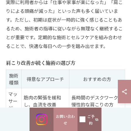
実際に利用者からは「仕事や家事が楽になった」「肩こ
りによる頭痛が減った」といった声も多く届いていま
す。ただし、初期は症状が一時的に強く感じることもあ
るため、施術者の指導に従いながら無理なく継続するこ
とが重要です。定期的な施術とセルフケアを組み合わせ
ることで、快適な毎日への一歩を踏み出せます。
肩こり改善が続く施術の選び方
施術
得意なアプローチ
おすすめの方
種類
マッ
筋肉の緊張を緩和
長時間のデスクワークや
サー
し、血流を改善
慢性的な肩こりの方
ジ
お問い合わ
ご予
姿勢の歪みや骨格バ
姿勢の悪さからくる肩こ
整体
せ
約
ランスを調整
りに悩む方