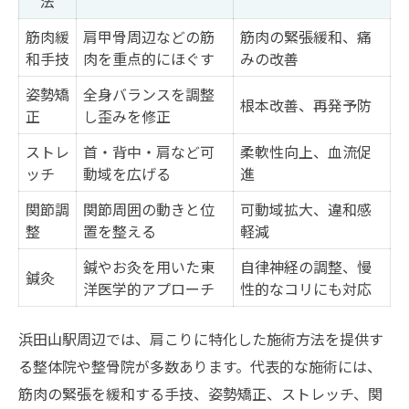
法
筋肉緩
肩甲骨周辺などの筋
筋肉の緊張緩和、痛
和手技
肉を重点的にほぐす
みの改善
姿勢矯
全身バランスを調整
根本改善、再発予防
正
し歪みを修正
ストレ
首・背中・肩など可
柔軟性向上、血流促
ッチ
動域を広げる
進
関節調
関節周囲の動きと位
可動域拡大、違和感
整
置を整える
軽減
鍼やお灸を用いた東
自律神経の調整、慢
鍼灸
洋医学的アプローチ
性的なコリにも対応
浜田山駅周辺では、肩こりに特化した施術方法を提供す
る整体院や整骨院が多数あります。代表的な施術には、
筋肉の緊張を緩和する手技、姿勢矯正、ストレッチ、関