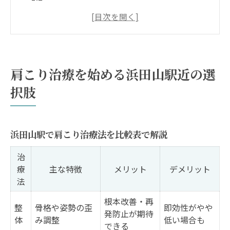
い
肩こり治療を選ぶなら重視したいポイント
肩こり対策に浜田山駅周辺が注目される理
由
肩こり治療を始める浜田山駅近の選
整体・整骨院で肩こり治療を始める流れ
択肢
整体やマッサージで肩こり改善を実感
整体とマッサージの肩こり改善効果を比較
肩こりに効く施術の特徴と選び方
浜田山駅で肩こり治療法を比較表で解説
肩こり改善を目指すなら体験談も参考に
治
肩こり治療の流れと施術後の変化とは
療
主な特徴
メリット
デメリット
法
浜田山駅近くで肩こりに強い施術方法
肩こりがつらい方へ効果的な治療法解説
根本改善・再
整
骨格や姿勢の歪
即効性がやや
発防止が期待
肩こり治療の最新アプローチ一覧
体
み調整
低い場合も
できる