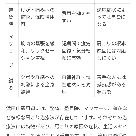
症状別に見る肩こり治療のポイント
整
けが・痛みへの
適応症状によ
費用を抑えや
肩こりがつらい時のセルフケア方法
骨
施術、保険適用
っては自費に
すい
院
可
整体・鍼灸で肩こり改善を目指す場合
なる
肩こり治療実感のための通院頻度とは
マ
ッ
筋肉の緊張を緩
短期間で疲労
肩こりの根本
信頼できる肩こり施術と継続のコツとは
サ
和、リラクゼー
回復・気分転
原因には対応
肩こり治療の継続で感じる体の変化
ー
ション重視
換に有効
しにくい
ジ
肩こり改善が続く施術の選び方
ツボや経絡への
肩こり治療で重視すべき通いやすさ比較
自律神経・慢
苦手な人には
鍼
刺激による全身
性症状にも対
抵抗感がある
肩こりに強い施術者の見分け方
灸
調整
応
場合も
浜田山駅付近で肩こりに悩むなら注目の方法
肩こり治療の人気アプローチ徹底解説
浜田山駅周辺には、整体、整骨院、マッサージ、鍼灸な
ど多様な肩こり治療法が存在しています。それぞれの治
肩こり改善を目指す浜田山駅周辺の特徴
療法には特徴があり、肩こりの原因や症状、生活スタイ
肩こり治療を始める前に知っておきたいこ
ルに合わせて選ぶことが重要です。特に、筋肉の緊張や