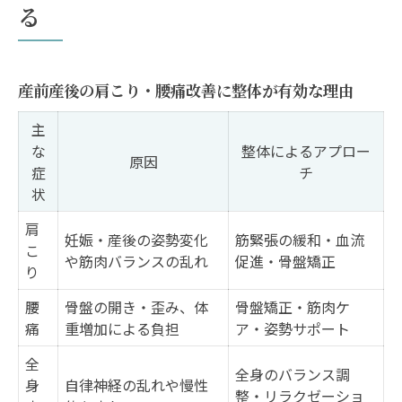
る
産前産後の肩こり・腰痛改善に整体が有効な理由
主
な
整体によるアプロー
原因
症
チ
状
肩
妊娠・産後の姿勢変化
筋緊張の緩和・血流
こ
や筋肉バランスの乱れ
促進・骨盤矯正
り
腰
骨盤の開き・歪み、体
骨盤矯正・筋肉ケ
痛
重増加による負担
ア・姿勢サポート
全
全身のバランス調
身
自律神経の乱れや慢性
整・リラクゼーショ