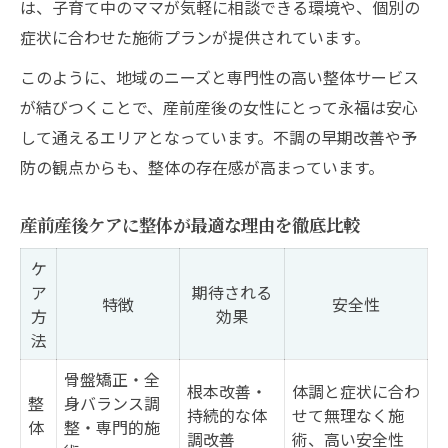
は、子育て中のママが気軽に相談できる環境や、個別の
験
症状に合わせた施術プランが提供されています。
肩こり腰痛も産前産後整体で楽になる
このように、地域のニーズと専門性の高い整体サービス
産前産後の肩こり・腰痛改善に整体が有効
が結びつくことで、産前産後の女性にとって永福は安心
な理由
して通えるエリアとなっています。不調の早期改善や予
永福町で肩こり腰痛に強い産前産後整体の
防の観点からも、整体の存在感が高まっています。
特徴
産前産後ケアに整体が最適な理由を徹底比較
肩こり腰痛対策に産前産後整体を活用する
方法
ケ
産前産後整体で得られる肩こり腰痛改善効
ア
期待される
特徴
安全性
方
効果
果一覧
法
慢性的な痛みから解放される産前産後整体
骨盤矯正・全
の実例
根本改善・
体調と症状に合わ
整
身バランス調
持続的な体
せて無理なく施
身体のバランスを整える産前産後整体法
体
整・専門的施
調改善
術、高い安全性