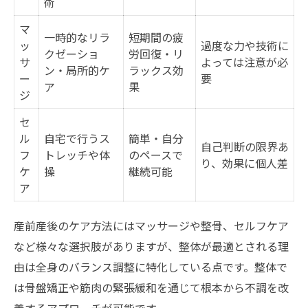
術
産前産後整体で身体バランスを整える方法
永福町で人気の産前産後整体法を比較表で
マ
一時的なリラ
短期間の疲
ッ
過度な力や技術に
紹介
クゼーショ
労回復・リ
サ
よっては注意が必
身体の歪み改善に役立つ産前産後整体の工
ン・局所的ケ
ラックス効
ー
要
ア
果
夫
ジ
産前産後の体調管理に整体を取り入れるコ
セ
ツ
ル
自宅で行うス
簡単・自分
自己判断の限界あ
フ
トレッチや体
のペースで
産前産後整体法の選び方と永福町の特徴
り、効果に個人差
ケ
操
継続可能
産前産後の骨盤矯正で感じる変化とは
ア
骨盤矯正で産前産後の身体がどう変わる？
産前産後のケア方法にはマッサージや整骨、セルフケア
産前産後整体による骨盤矯正の体感変化を
など様々な選択肢がありますが、整体が最適とされる理
表で解説
由は全身のバランス調整に特化している点です。整体で
骨盤矯正がもたらす産前産後のメリット
は骨盤矯正や筋肉の緊張緩和を通じて根本から不調を改
産前産後の骨盤ケアが日常生活に与える影
善するアプローチが可能です。