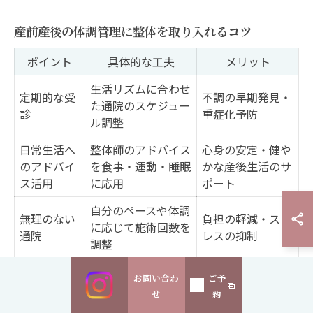
産前産後の体調管理に整体を取り入れるコツ
ポイント
具体的な工夫
メリット
生活リズムに合わせ
定期的な受
不調の早期発見・
た通院のスケジュー
診
重症化予防
ル調整
日常生活へ
整体師のアドバイス
心身の安定・健や
のアドバイ
を食事・運動・睡眠
かな産後生活のサ
ス活用
に応用
ポート
自分のペースや体調
無理のない
負担の軽減・スト
に応じて施術回数を
通院
レスの抑制
調整
お問い合わ
ご予
産前産後の体調管理には、整体を定期的に取り入れるこ
せ
約
とが有効です。特に永福町周辺では、仕事や家事、育児