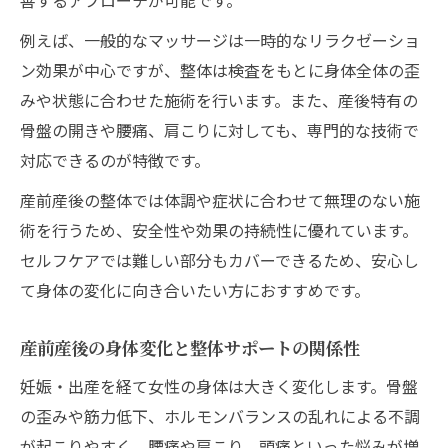
響
例えば、一般的なマッサージは一時的なリラクゼーショ
骨盤矯正で感じる産前産後の姿勢改善
ン効果が中心ですが、整体は検査をもとに身体全体の歪
ママの不調改善へ整体が導くサポート
みや状態に合わせた施術を行います。また、産後特有の
産前産後の不調改善へ整体ができること
骨盤の開きや腰痛、肩こりに対しても、専門的な技術で
永福町で受ける産前産後整体のサポート内
対応できるのが特徴です。
容一覧
産前産後の整体では体調や症状に合わせて無理のない施
ママの悩みに寄り添う産前産後整体の特徴
術を行うため、安全性や効果の持続性に優れています。
産前産後整体で心と身体をケアする理由
セルフケアでは難しい部分もカバーできるため、安心し
整体による産前産後の不調サポート体験談
て身体の変化に向き合いたい方におすすめです。
産前産後の身体変化と整体サポートの関係性
妊娠・出産を経て女性の身体は大きく変化します。骨盤
の歪みや筋力低下、ホルモンバランスの乱れによる不調
が起こりやすく、腰痛や肩こり、頭痛といった悩みが増