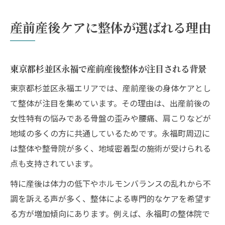
性
産前産後ケアに整体が選ばれる理由
整体を選ぶなら産前産後ケアの専門性が重
要
永福町エリアで産前産後整体を受けるメリ
東京都杉並区永福で産前産後整体が注目される背景
ット
東京都杉並区永福エリアでは、産前産後の身体ケアとし
永福で受ける産前産後整体の魅力解説
て整体が注目を集めています。その理由は、出産前後の
永福町の産前産後整体が支持される理由
女性特有の悩みである骨盤の歪みや腰痛、肩こりなどが
産前産後整体と永福エリアの特徴を比較表
地域の多くの方に共通しているためです。永福町周辺に
で解説
は整体や整骨院が多く、地域密着型の施術が受けられる
リラックス空間で受ける産前産後の専門施
点も支持されています。
術
特に産後は体力の低下やホルモンバランスの乱れから不
永福で産前産後整体を選ぶ際の注目ポイン
調を訴える声が多く、整体による専門的なケアを希望す
ト
る方が増加傾向にあります。例えば、永福町の整体院で
産前産後ケアと永福町の整体院の魅力を体