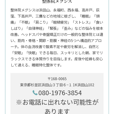
整体院メグシス
整体院メグシスは浜田山、永福町、西永福、高井戸、荻
窪、下高井戸、三鷹などの地域に根ざし、「睡眠」「頭
痛」「不眠」「肩こり」「眼精疲労」「ストレス」「食い
しばり」「自律神経」「緊張」「歪み」などの悩みを根本
改善。ヘッドスパや骨盤矯正だけの一般的な整体院とは違
い、筋肉・骨格・関節・筋膜・神経の5つへ構造的アプロ
ーチ。体の血流改善で酸素不足や疲労を解消し、自然と
「安眠」「快眠」できる毎日、スッキリとした朝、家でリ
ラックスできる体質作りを目指します。産後や妊婦も安心
して通える、睡眠特化整体です。
〒168-0065
東京都杉並区浜田山３丁目６−１ 1K浜田山102
080-1976-3854
※お電話に出れない可能性が
あります