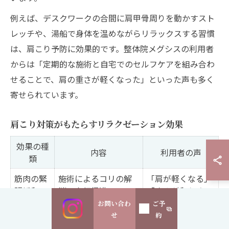
例えば、デスクワークの合間に肩甲骨周りを動かすスト
レッチや、湯船で身体を温めながらリラックスする習慣
は、肩こり予防に効果的です。整体院メグシスの利用者
からは「定期的な施術と自宅でのセルフケアを組み合わ
せることで、肩の重さが軽くなった」といった声も多く
寄せられています。
肩こり対策がもたらすリラクゼーション効果
効果の種
内容
利用者の声
類
筋肉の緊
施術によるコリの解
「肩が軽くなる」
張緩和
消・血行促進
「痛みが和らぐ」
お問い合わ
ご予
心身のリ
副交感神経が優位に
「施術後は気分が
せ
約
フレッシ
なり気分が明るくな
すっきり」