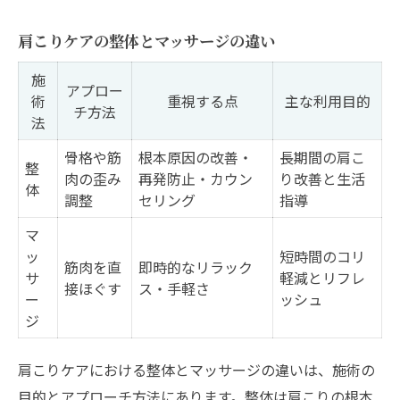
肩こりケアの整体とマッサージの違い
施
アプロー
術
重視する点
主な利用目的
チ方法
法
骨格や筋
根本原因の改善・
長期間の肩こ
整
肉の歪み
再発防止・カウン
り改善と生活
体
調整
セリング
指導
マ
ッ
短時間のコリ
筋肉を直
即時的なリラック
サ
軽減とリフレ
接ほぐす
ス・手軽さ
ー
ッシュ
ジ
肩こりケアにおける整体とマッサージの違いは、施術の
目的とアプローチ方法にあります。整体は肩こりの根本