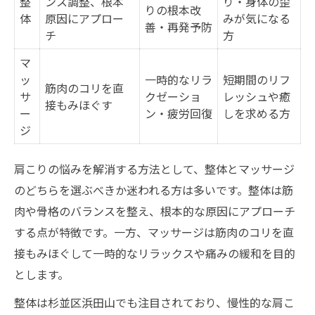
整
ンス調整、根本
り・身体の歪
りの根本改
体
原因にアプロー
みが気になる
善・再発予防
チ
方
マ
ッ
一時的なリラ
短期間のリフ
筋肉のコリを直
サ
クゼーショ
レッシュや癒
接もみほぐす
ー
ン・疲労回復
しを求める方
ジ
肩こりの悩みを解消する方法として、整体とマッサージ
のどちらを選ぶべきか迷われる方は多いです。整体は筋
肉や骨格のバランスを整え、根本的な原因にアプローチ
する点が特徴です。一方、マッサージは筋肉のコリを直
接もみほぐして一時的なリラックスや痛みの緩和を目的
とします。
整体は杉並区浜田山でも注目されており、慢性的な肩こ