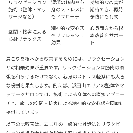
リラクゼーション
深部の筋肉や心
持続的な改善が
リラックスしながら肩こりをケアできる理
施術（整体・マッ
身のストレスに
期待でき、再発
サージなど）
もアプローチ
予防にも有効
由
慢性的な肩こりに整体とマッサージで向き合う
精神的な安心感
心身両方から根
空間・接客による
やリフレッシュ
本改善をサポー
整体とマッサージの肩こり改善効果比較表
心身リラックス
効果
ト
慢性的な肩こりに整体が効く理由
マッサージで肩こりを和らげる実践法
肩こりを根本から改善するためには、リラクゼーション
との相乗効果が重要です。リラクゼーションは筋肉の緊
肩こりケアの整体とマッサージの違い
張を和らげるだけでなく、心身のストレス軽減にも大き
肩こり対策に役立つ施術の選び方
な役割を果たします。例えば、浜田山エリアの整体やマ
リラクゼーションを重視するなら肩こり対策が
ッサージサロンでは、施術による身体への直接アプロー
重要
チと、癒しの空間・接客による精神的な安心感を同時に
リラクゼーションと肩こり対策の関係性一
提供しています。
覧
以下の比較表は、肩こりの一般的な対処法とリラクゼー
肩こりを放置したときのリスクとは
ションを組み合わせた場合の違いをまとめたものです。