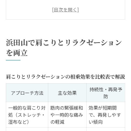
心身の緊張を緩和する肩こり対策の極意
浜田山エリアならではの肩こり改善ポイン
ト
肩こりを感じたら試したいリラクゼーショ
浜田山で肩こりとリラクゼーション
ン術
を両立
リラクゼーション重視で肩こりをケアする
方法
肩こり解消へ導く浜田山の癒やし空間体験
肩こりとリラクゼーションの相乗効果を比較表で解説
癒やし空間で肩こりを和らげるコツ早見表
持続性・再発予
肩こりに悩む方へ浜田山の体験型リラクゼ
アプローチ方法
主な効果
防
ーション
一般的な肩こり対
筋肉の緊張緩和
効果が短期間
浜田山で肩こり緩和を実感できる空間の魅
処（ストレッチ・
や一時的な痛み
で、再発しやす
力
湿布など）
の軽減
い傾向
肩こりが楽になる癒やし空間の選び方