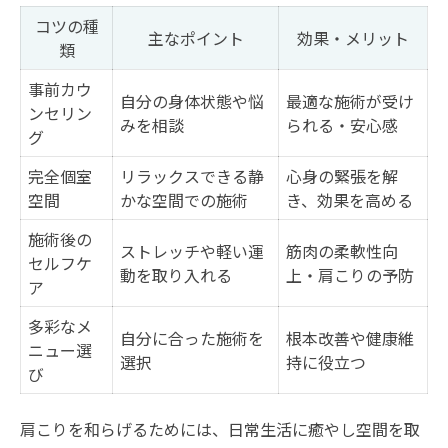
コツの種
主なポイント
効果・メリット
類
事前カウ
自分の身体状態や悩
最適な施術が受け
ンセリン
みを相談
られる・安心感
グ
完全個室
リラックスできる静
心身の緊張を解
空間
かな空間での施術
き、効果を高める
施術後の
ストレッチや軽い運
筋肉の柔軟性向
セルフケ
動を取り入れる
上・肩こりの予防
ア
多彩なメ
自分に合った施術を
根本改善や健康維
ニュー選
選択
持に役立つ
び
肩こりを和らげるためには、日常生活に癒やし空間を取