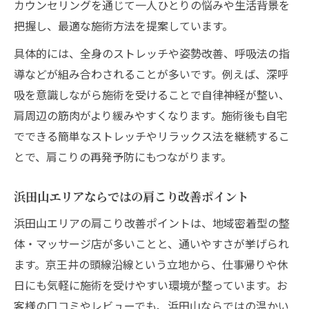
カウンセリングを通じて一人ひとりの悩みや生活背景を
肩こりと日常疲労の関連性を表で整理
把握し、最適な施術方法を提案しています。
肩こりを引き起こす日常疲労の特徴
具体的には、全身のストレッチや姿勢改善、呼吸法の指
疲労回復と肩こり軽減のための習慣
導などが組み合わされることが多いです。例えば、深呼
肩こり原因別の日常ケアポイント
吸を意識しながら施術を受けることで自律神経が整い、
肩こりと生活習慣の見直し方法
肩周辺の筋肉がより緩みやすくなります。施術後も自宅
でできる簡単なストレッチやリラックス法を継続するこ
とで、肩こりの再発予防にもつながります。
浜田山エリアならではの肩こり改善ポイント
浜田山エリアの肩こり改善ポイントは、地域密着型の整
体・マッサージ店が多いことと、通いやすさが挙げられ
ます。京王井の頭線沿線という立地から、仕事帰りや休
日にも気軽に施術を受けやすい環境が整っています。お
客様の口コミやレビューでも、浜田山ならではの温かい