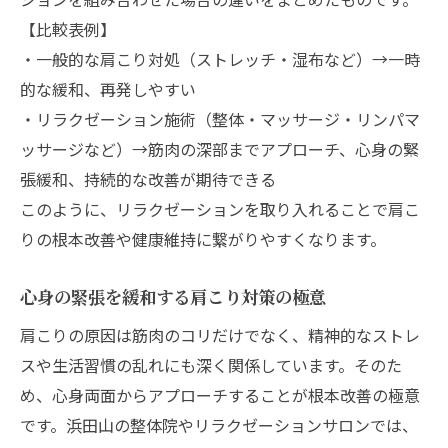
リラクゼーション重視派が実践する肩こり
【比較表例】
予防法
・一般的な肩こり対処（ストレッチ・湿布など）→一時
肩こり対策がもたらすリラクゼーション効
的な緩和、再発しやすい
果
・リラクゼーション施術（整体・マッサージ・リンパマ
肩こりを感じたら始めたいセルフケア習慣
ッサージなど）→筋肉の深部までアプローチ、心身の緊
肩こり改善を目指す浜田山での実践的アプロー
張緩和、持続的な改善が期待できる
チ
このように、リラクゼーションを取り入れることで肩こ
肩こり改善のための実践アプローチ比較表
りの根本改善や健康維持に繋がりやすくなります。
浜田山で人気の肩こり対策メソッド
心身の緊張を緩和する肩こり対策の極意
肩こり解消を叶えるリラクゼーションの工
肩こりの原因は筋肉のコリだけでなく、精神的なストレ
夫
スや生活習慣の乱れにも深く関係しています。そのた
肩こり改善に役立つセルフケアのコツ
め、心身両面からアプローチすることが根本改善の極意
肩こりを根本から見直す生活習慣
です。浜田山の整体院やリラクゼーションサロンでは、
日常疲労と肩こりの関係を根本から紐解く