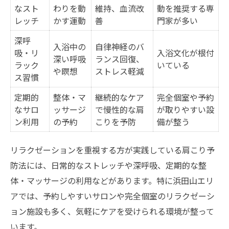
なスト
わりを動
維持、血流改
動を推奨する専
レッチ
かす運動
善
門家が多い
深呼
入浴中の
自律神経のバ
吸・リ
入浴文化が根付
深い呼吸
ランス回復、
ラック
いている
や瞑想
ストレス軽減
ス習慣
定期的
整体・マ
継続的なケア
完全個室や予約
なサロ
ッサージ
で慢性的な肩
が取りやすい設
ン利用
の予約
こりを予防
備が整う
リラクゼーションを重視する方が実践している肩こり予
防法には、日常的なストレッチや深呼吸、定期的な整
体・マッサージの利用などがあります。特に浜田山エリ
アでは、予約しやすいサロンや完全個室のリラクゼーシ
ョン施設も多く、気軽にケアを受けられる環境が整って
います。