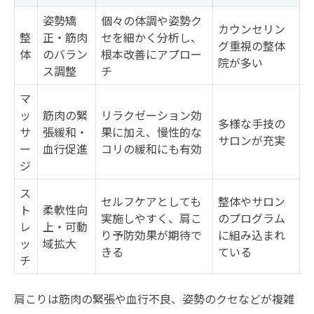
姿勢矯
個々の体調や姿勢ク
カウンセリン
整
正・筋肉
セを細かく分析し、
グ重視の整体
体
のバラン
根本改善にアプロー
院が多い
ス調整
チ
マ
ッ
筋肉の緊
リラクゼーション効
多様な手技の
サ
張緩和・
果に加え、慢性的な
サロンが充実
ー
血行促進
コリの緩和にも有効
ジ
ス
セルフケアとしても
整体やサロン
ト
柔軟性向
実施しやすく、肩こ
のプログラム
レ
上・可動
り予防効果が期待で
に組み込まれ
ッ
域拡大
きる
ている
チ
肩こりは筋肉の緊張や血行不良、姿勢のクセなどが複雑