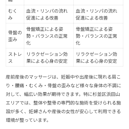
セルフケアで毎日を快適に過ごすコツ
むく
血流・リンパの流れ
血流・リンパの流れ
骨盤矯正を受けるタイミングと注意点
み
促進による改善
促進による改善
産後ケアマッサージの効果を高める習慣
骨盤矯正による姿
骨盤矯正による姿
骨盤の
心身を整えるマッサージで毎日を快適に
勢・バランスの正常
勢・バランスの正常
歪み
化
化
心身リフレッシュに役立つ施術メニュー比
較
ストレ
リラクゼーション効
リラクゼーション効
ス
果による心身の安定
果による心身の安定
産前産後ケアでストレスを軽減する方法
快適な毎日を支えるリラクゼーション術
産前産後のマッサージは、妊娠中や出産後に現れる肩こ
疲れた身体と心を癒すマッサージの魅力
り・腰痛・むくみ・骨盤の歪みなど様々な身体の不調に
産前産後の女性におすすめのリフレッシュ
対して、幅広い効果が期待できます。特に杉並区浜田山
法
エリアでは、整体や整骨の専門的な施術を受けられる施
忙しい育児中も叶う安心のリラクゼーション体
設が多く、妊婦さんや産後の女性が安心して利用できる
験
環境が整っています。
育児中におすすめのリラクゼーション施術