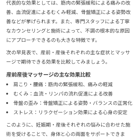
代表的な効果としては、筋肉の緊張緩和による痛みの改
一覧
善、血流促進によるむくみ軽減、骨盤矯正による姿勢改
短時間でも実感できる産前産後マッサージ
善などが挙げられます。また、専門スタッフによる丁寧
子連れでも安心して通える工夫とは
なカウンセリングと施術によって、不調の根本的な原因
にアプローチできるのも大きな特徴です。
出張マッサージで自宅ケアを実現
産後ママに嬉しいリフレッシュ体験
次の早見表で、産前・産後それぞれの主な症状とマッサ
ージで期待できる効果を比較してみましょう。
産前産後マッサージの主な効果比較
肩こり・腰痛：筋肉の緊張緩和、痛みの軽減
むくみ：血流・リンパの流れ促進による改善
骨盤の歪み：骨盤矯正による姿勢・バランスの正常化
ストレス：リラクゼーション効果による心身の安定
このように、妊娠期・産後それぞれの悩みに合わせた施
術を受けることで、身体と心の両面をサポートできま