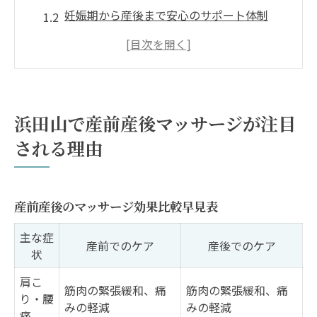
妊娠期から産後まで安心のサポート体制
注目集まる産前産後ケアの魅力とは
浜田山エリアで選ばれる理由を徹底解説
身体と心の変化に寄り添う新しいケア
身体の変化に悩む女性のための産前産後対策
浜田山で産前産後マッサージが注目
産前産後の主な身体変化と対策表
される理由
女性が抱える産前産後の悩みを解消へ
骨盤や姿勢の変化に対応するケア方法
産前産後のマッサージ効果比較早見表
産後の体調回復をサポートする秘訣
妊娠期から始める予防ケアのすすめ
主な症
産前でのケア
産後でのケア
状
産後におすすめの骨盤矯正やセルフケアの秘訣
産後骨盤矯正とセルフケアの比較表
肩こ
筋肉の緊張緩和、痛
筋肉の緊張緩和、痛
り・腰
骨盤ケアで産後の不調を軽減する方法
みの軽減
みの軽減
痛