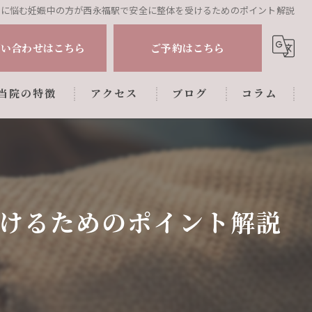
痛に悩む妊娠中の方が西永福駅で安全に整体を受けるためのポイント解説
問い合わせはこちら
ご予約はこちら
当院の特徴
アクセス
ブログ
コラム
肩こり
腰痛
姿勢調整
けるためのポイント解説
マタニティ
産後