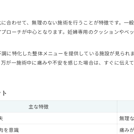
体調変化時の腰痛施術中止基準
妊婦の腰痛施術で押さえるべき注意点
化に合わせて、無理のない施術を行うことが特徴です。一
反り腰や負担軽減へ骨盤ケアを始める理由
アプローチが中心となります。妊婦専用のクッションやベ
骨盤ケアと腰痛予防の効果比較早見表
反り腰改善が腰痛緩和につながる理由
不調に特化した整体メニューを提供している施設が見られ
妊娠中の負担軽減に骨盤ケアが有効な訳
。万が一施術中に痛みや不安を感じた場合は、すぐに伝え
。
腰痛対策で骨盤ケアを始めるメリット
骨盤ケアで妊婦の腰痛リスクが減る仕組み
ント
妊娠中の整体は本当に安全なのか専門解説
妊娠中の整体施術安全性比較表
主な特徴
腰痛ケアにおけるマタニティ整体の現状
夫
無理
妊婦が整体を受ける際の最新安全ガイド
肉を意識
痛み