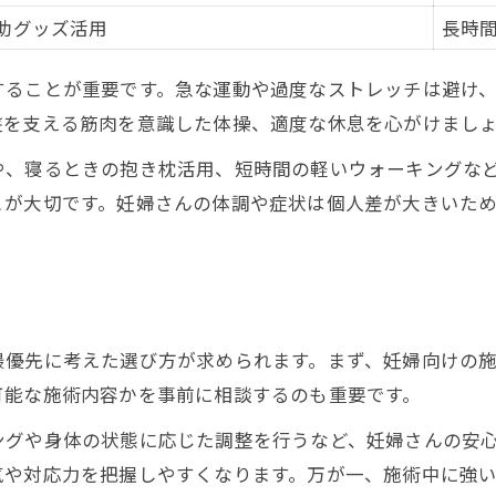
安全な腰痛施術のための注意ポイント
助グッズ活用
長時
整体による腰痛改善のリスクと対策
することが重要です。急な運動や過度なストレッチは避け
盤を支える筋肉を意識した体操、適度な休息を心がけまし
や、寝るときの抱き枕活用、短時間の軽いウォーキングな
とが大切です。妊婦さんの体調や症状は個人差が大きいた
最優先に考えた選び方が求められます。まず、妊婦向けの
可能な施術内容かを事前に相談するのも重要です。
ングや身体の状態に応じた調整を行うなど、妊婦さんの安
気や対応力を把握しやすくなります。万が一、施術中に強