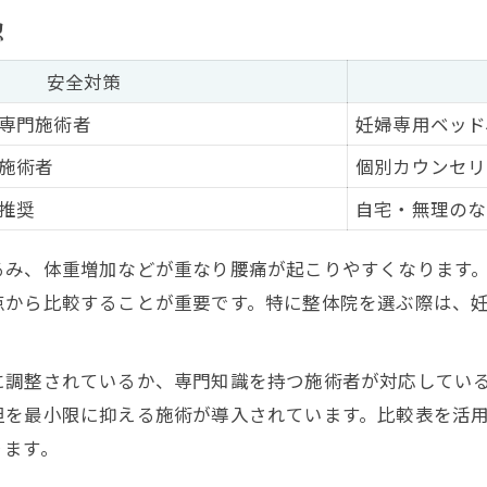
腰痛施術で重視したい妊婦向けポイント
認
妊婦が安心できる整体院の見極め方
安全対策
腰痛緩和を目指す妊婦の整体選択基準
専門施術者
妊婦専用ベッド
腰痛への不安を和らげるマタニティ期間の工夫
施術者
個別カウンセリ
腰痛不安を軽減するマタニティ生活術一覧
推奨
自宅・無理のな
妊娠中の腰痛に効く日常動作のヒント
体調管理で腰痛を予防する妊婦のコツ
るみ、体重増加などが重なり腰痛が起こりやすくなります
不安を和らげる腰痛セルフケア実践方法
点から比較することが重要です。特に整体院を選ぶ際は、
腰痛を抱える妊婦の心身サポート例
整体を受ける妊婦さんが注意すべき点とは
に調整されているか、専門知識を持つ施術者が対応してい
妊娠中の整体施術安全チェックリスト
担を最小限に抑える施術が導入されています。比較表を活
腰痛改善のための事前相談ポイント
ります。
整体を受ける際に気をつけたい腰痛対策