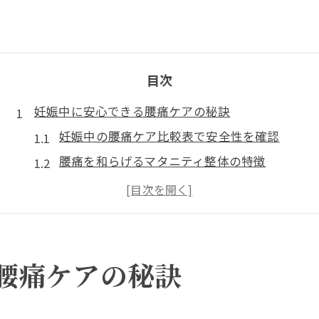
目次
妊娠中に安心できる腰痛ケアの秘訣
妊娠中の腰痛ケア比較表で安全性を確認
腰痛を和らげるマタニティ整体の特徴
無理なく続ける妊娠期の腰痛対策ポイント
安心して受けるための腰痛施術選び方
腰痛に悩む妊婦さんのセルフケア実践例
西永福駅周辺で探す妊婦向け整体の選び方
腰痛ケアの秘訣
西永福駅周辺の整体比較で選ぶ腰痛対策
妊娠中に通いやすい整体院の特徴とは