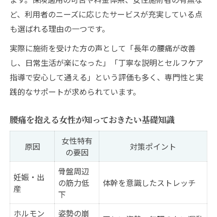
腰痛セルフケアでやってはいけないこと
ど、利用者のニーズに応じたサービスが充実している点
整骨院や整体院選びで失敗しないポイント
も選ばれる理由の一つです。
浜田山周辺の整骨院・整体院比較表
実際に施術を受けた方の声として「長年の腰痛が改善
腰痛改善に最適な院選びの基準とは
し、日常生活が楽になった」「丁寧な説明とセルフケア
女性が安心して通える院の特徴を解説
指導で安心して通える」という評価も多く、専門性と実
口コミや評判から読み解く腰痛対策の実態
践的なサポートが求められています。
保険適用の有無で変わる腰痛施術の選び方
腰痛を抱える女性が知っておきたい基礎知識
女性特有
原因
対策ポイント
の要因
骨盤周辺
妊娠・出
の筋力低
体幹を意識したストレッチ
産
下
ホルモン
姿勢の崩