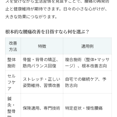
スを受けながら生活習慣を見直すことで、腰痛の再発防
止と健康維持が期待できます。日々の小さな心がけが、
大きな効果につながります。
根本的な腰痛改善を目指すなら何を選ぶ？
改善
特徴
適用例
方法
整体
骨盤・背骨の矯正、
複合施術（整体+マッサ
施術
筋肉バランス回復
ージ）、根本改善志向
セル
ストレッチ・正しい
自宅での継続ケア、予
フケ
姿勢維持、習慣改善
防志向
ア
鍼
灸・
保険適用、専門技術
特定症状・慢性腰痛
整骨