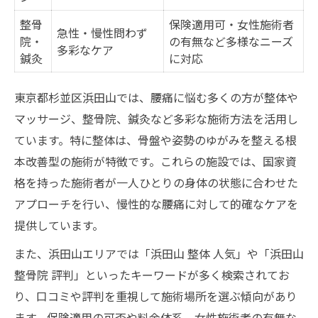
骨格の歪みに注目した腰痛対策の進め方
整骨
保険適用可・女性施術者
急性・慢性問わず
整体と鍼灸、腰痛にはどちらが合う？
院・
の有無など多様なニーズ
多彩なケア
鍼灸
に対応
浜田山近隣で注目を集める腰痛解消法とは
浜田山エリアで話題の腰痛対策法まとめ
東京都杉並区浜田山では、腰痛に悩む多くの方が整体や
腰痛に悩む方が選ぶ最新セルフケアとは
マッサージ、整骨院、鍼灸など多彩な施術方法を活用し
整体・鍼灸の腰痛改善効果の違いに迫る
ています。特に整体は、骨盤や姿勢のゆがみを整える根
浜田山で人気の腰痛解消スポット傾向
本改善型の施術が特徴です。これらの施設では、国家資
格を持った施術者が一人ひとりの身体の状態に合わせた
腰痛改善を目指すなら注目の最新技術
アプローチを行い、慢性的な腰痛に対して的確なケアを
セルフケア習慣が腰痛を和らげる秘訣
提供しています。
腰痛を和らげるセルフケア習慣リスト
また、浜田山エリアでは「浜田山 整体 人気」や「浜田山
毎日のストレッチが腰痛予防に効く理由
整骨院 評判」といったキーワードが多く検索されてお
腰痛悪化を防ぐための注意点とは
り、口コミや評判を重視して施術場所を選ぶ傾向があり
女性の腰痛対策におすすめの生活習慣
ます。保険適用の可否や料金体系、女性施術者の有無な