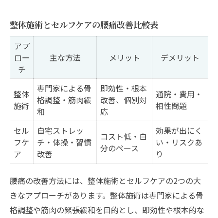
整体施術とセルフケアの腰痛改善比較表
アプ
ロー
主な方法
メリット
デメリット
チ
専門家による骨
即効性・根本
整体
通院・費用・
格調整・筋肉緩
改善、個別対
施術
相性問題
和
応
セル
自宅ストレッ
効果が出にく
コスト低・自
フケ
チ・体操・習慣
い・リスクあ
分のペース
ア
改善
り
腰痛の改善方法には、整体施術とセルフケアの2つの大
きなアプローチがあります。整体施術は専門家による骨
格調整や筋肉の緊張緩和を目的とし、即効性や根本的な