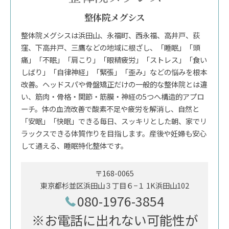
整体院メグシス
整体院メグシスは浜田山、永福町、西永福、高井戸、荻
窪、下高井戸、三鷹などの地域に根ざし、「睡眠」「頭
痛」「不眠」「肩こり」「眼精疲労」「ストレス」「食い
しばり」「自律神経」「緊張」「歪み」などの悩みを根本
改善。ヘッドスパや骨盤矯正だけの一般的な整体院とは違
い、筋肉・骨格・関節・筋膜・神経の5つへ構造的アプロ
ーチ。体の血流改善で酸素不足や疲労を解消し、自然と
「安眠」「快眠」できる毎日、スッキリとした朝、家でリ
ラックスできる体質作りを目指します。産後や妊婦も安心
して通える、睡眠特化整体です。
〒168-0065
東京都杉並区浜田山３丁目６−１ 1K浜田山102
080-1976-3854
※お電話に出れない可能性が