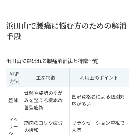
が有効
注目の腰痛対策、浜田山エリアの傾向とは
浜田山で腰痛に悩む方のための解消
腰痛改善に役立つセルフケアのポイント
手段
整体やセルフケアで腰痛を根本から改善
整体施術とセルフケアの腰痛改善比較表
腰痛改善のカギとなる生活習慣の見直し術
浜田山で選ばれる腰痛解消法と特徴一覧
根本的な腰痛改善を目指すなら何を選ぶ？
施術
主な特徴
利用上のポイント
女性におすすめの腰痛セルフケア実践法
方法
浜田山で体験できる整体の効果的な特徴
骨盤や姿勢のゆが
国家資格者による個別対
慢性的な腰痛に効く実践的アプローチ集
整体
みを整える根本改
応が多い
善型施術
慢性腰痛に有効なアプローチ比較表
マッ
インナーマッスル強化が腰痛改善の決め手
筋肉のコリや疲労
リラクゼーション重視で
サー
の緩和
人気
腰痛の原因別おすすめセルフケア法
ジ