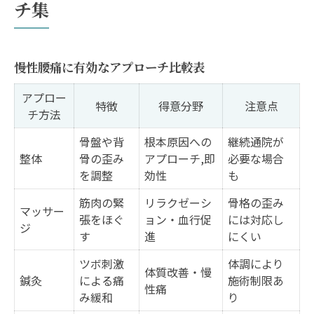
チ集
慢性腰痛に有効なアプローチ比較表
アプロー
特徴
得意分野
注意点
チ方法
骨盤や背
根本原因への
継続通院が
整体
骨の歪み
アプローチ,即
必要な場合
を調整
効性
も
筋肉の緊
リラクゼーシ
骨格の歪み
マッサー
張をほぐ
ョン・血行促
には対応し
ジ
す
進
にくい
ツボ刺激
体調により
体質改善・慢
鍼灸
による痛
施術制限あ
性痛
み緩和
り