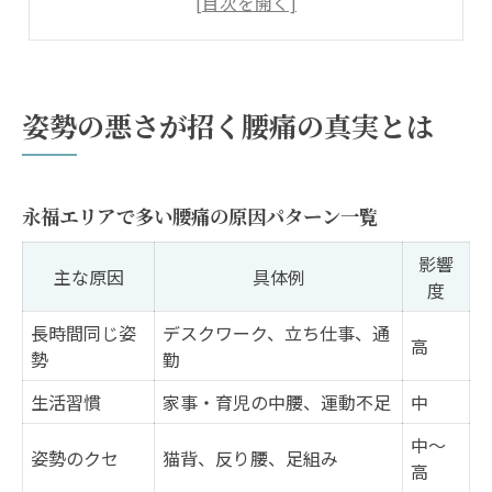
腰痛が悪化しやすい生活動作とその注意点
姿勢悪化で腰痛が起こる仕組みを知ろう
永福エリアで腰痛予防に役立つ習慣
姿勢の悪さが招く腰痛の真実とは
腰痛予防に効果的な生活習慣チェック表
永福で実践できる腰痛対策のコツ
永福エリアで多い腰痛の原因パターン一覧
毎日の姿勢見直しで腰痛を防ぐ方法
腰痛予防に役立つ簡単ストレッチ法
影響
主な原因
具体例
度
悪い姿勢を改善する日常の工夫
腰痛を感じたら意識したい日常の姿勢
長時間同じ姿
デスクワーク、立ち仕事、通
高
勢
勤
腰痛緩和に役立つ正しい座り方比較表
生活習慣
家事・育児の中腰、運動不足
中
腰痛を防ぐための立ち方のポイント
デスクワーク時の腰痛対策動作まとめ
中〜
姿勢のクセ
猫背、反り腰、足組み
高
日常生活で避けたい姿勢の例