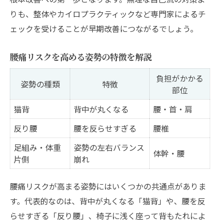
永福町で見直す腰痛とライフスタイル
りも、整体やカイロプラクティックなど専門家によるチ
腰痛改善に役立つ永福町の生活環境比較
ェックを受けることが早期改善につながるでしょう。
永福町で実践したい腰痛対策の工夫
腰痛リスクを高める姿勢の特徴を解説
腰痛を軽減する地域ならではの取り組み
ライフスタイル見直しが腰痛に効く理由
負担がかかる
姿勢の種類
特徴
部位
永福町での腰痛予防に欠かせない習慣
猫背
背中が丸くなる
腰・首・肩
反り腰
腰を反らせすぎる
腰椎
足組み・体重
姿勢の左右バランス
体幹・腰
片側
崩れ
腰痛リスクが高まる姿勢にはいくつかの共通点がありま
す。代表的なのは、背中が丸くなる「猫背」や、腰を反
らせすぎる「反り腰」、椅子に浅く座って背もたれによ