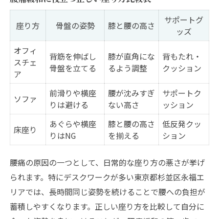
サポートグ
座り方
骨盤の姿勢
膝と腰の高さ
ッズ
オフィ
背筋を伸ばし
膝が直角にな
背もたれ・
スチェ
骨盤を立てる
るよう調整
クッション
ア
前滑りや横座
腰が沈みすぎ
サポートク
ソファ
りは避ける
ない高さ
ッション
あぐらや横座
膝と腰の高さ
低反発クッ
床座り
りはNG
を揃える
ション
腰痛の原因の一つとして、日常的な座り方の悪さが挙げ
られます。特にデスクワークが多い東京都杉並区永福エ
リアでは、長時間同じ姿勢を続けることで腰への負担が
蓄積しやすくなります。正しい座り方を比較して自分に