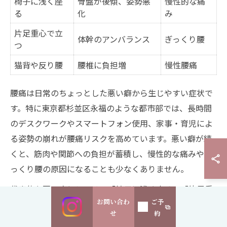
椅子に浅く座
骨盤が後傾、姿勢悪
慢性的な痛
る
化
み
片足重心で立
体幹のアンバランス
ぎっくり腰
つ
猫背や反り腰
腰椎に負担増
慢性腰痛
腰痛は日常のちょっとした悪い癖から生じやすい症状で
す。特に東京都杉並区永福のような都市部では、長時間
のデスクワークやスマートフォン使用、家事・育児によ
る姿勢の崩れが腰痛リスクを高めています。悪い癖が続
くと、筋肉や関節への負担が蓄積し、慢性的な痛みやぎ
っくり腰の原因になることも少なくありません。
代表的な悪い癖としては、「椅子に浅く座る」「片足重
お問い合わ
ご予
心で立つ」「猫背や反り腰」「長時間同じ姿勢を続け
せ
約
る」などが挙げられます。これらは一見些細な行動です