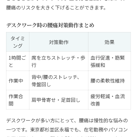
腰痛のリスクを大きく下げることができます。
デスクワーク時の腰痛対策動作まとめ
タイミ
対策動作
効果
ング
1時間ご
席を立ちストレッチ・歩
血行促進・筋緊
と
行
張緩和
背中/腰のストレッチ、
作業中
腰の柔軟性維持
骨盤回し
作業合
疲労軽減・血流
肩甲骨寄せ・足首回し
間
改善
デスクワークが多い方にとって、腰痛は慢性的な悩みの
一つです。東京都杉並区永福でも、在宅勤務やパソコン