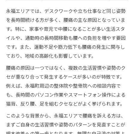
腰痛を感じた時の応急処置ガイド
永福エリアでは、デスクワークや立ち仕事など同じ姿勢
悪いくせが腰痛を悪化させる理由
を長時間続ける方が多く、腰痛の主な原因となっていま
腰痛を招く悪い癖とその影響一覧
す。特に、家事や育児で中腰になることが多い生活スタ
無意識の姿勢が腰痛に及ぼす影響
イルや、通勤時の長時間移動も腰への負担を増やす要因
です。また、運動不足や筋力低下も腰痛の発生に関与し
腰痛の原因となる体の使い方を見直そう
ており、地域の高齢化も影響しています。
悪いくせから抜け出すためのヒント
腰痛の原因は一つではなく、複数の生活習慣や姿勢のク
腰痛悪化を防ぐ意識改革のすすめ
セが重なり合って発生するケースが多いのが特徴です。
腰痛対策に役立つ姿勢改善のポイント
例えば、永福町周辺の整体院や整骨院への相談内容で
姿勢改善で腰痛予防を実現する方法まとめ
も、長時間のパソコン作業やスマートフォン操作による
腰痛軽減につながる姿勢改善のコツ
猫背、反り腰、足を組むクセなどがよく挙げられます。
日常生活でできる姿勢リセットテクニック
このような背景から、永福エリアで腰痛を訴える方は、
腰痛対策に有効なストレッチ紹介
まずご自身の生活習慣や姿勢のパターンを見直すことが
腰痛を防ぐ椅子やクッションの活用法
根本改善への第一歩となります。無理な自己流の対策よ