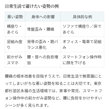
日常生活で避けたい姿勢の例
悪い姿勢
身体への影響
具体的な例
横座り・
ソファで横座り／床で
骨盤歪み・腰痛
あぐら
あぐら
足組み座
背骨の歪み・筋バ
オフィス・電車で足組
り
ランス悪化
み
前かがみ
腰・首への負担増
スマートフォン操作時
スマホ
加
に顔を下げる
腰痛の根本改善を目指すうえで、日常生活で無意識にと
ってしまいがちな悪い姿勢を知ることは大切です。東京
都杉並区永福の生活環境では、家事や育児、スマートフ
ォン操作中の前かがみ姿勢など、腰に負担をかけやすい
シーンが多く見られます。