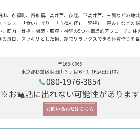
田山、永福町、西永福、高井戸、荻窪、下高井戸、三鷹などの地域
ストレス」「食いしばり」「自律神経」「緊張」「歪み」などの悩
い、筋肉・骨格・関節・筋膜・神経の5つへ構造的アプローチ。体
きる毎日、スッキリとした朝、家でリラックスできる体質作りを目
〒168-0065
東京都杉並区浜田山３丁目６−１ 1K浜田山102
080-1976-3854
※お電話に出れない可能性があります
お問い合わせはこちら