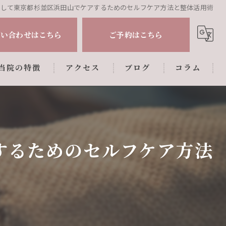
心して東京都杉並区浜田山でケアするためのセルフケア方法と整体活用術
問い合わせはこちら
ご予約はこちら
当院の特徴
アクセス
ブログ
コラム
肩こり
腰痛
するためのセルフケア方法
姿勢調整
マタニティ
産後