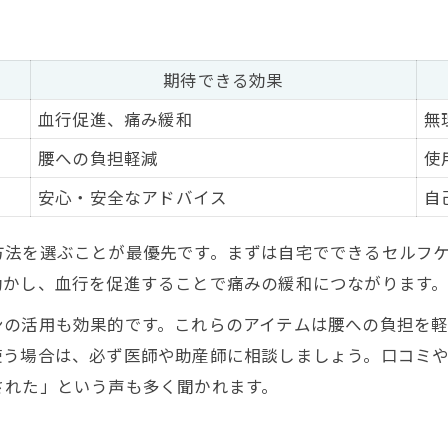
整体を受けるタイミングとその目安
腰痛改善に整体院を選ぶポイント
期待できる効果
毎日できる腰痛を和らげる妊婦向けストレッチ
血行促進、痛み緩和
無
妊婦でも安全な腰痛ストレッチ一覧
腰への負担軽減
使
日常に取り入れやすい簡単ストレッチ法
安心・安全なアドバイス
自
腰痛緩和に役立つマタニティ体操の実践
ストレッチ時に気をつけたいポイント
方法を選ぶことが最優先です。まずは自宅でできるセルフ
腰痛対策になるおうちケア習慣
動かし、血行を促進することで痛みの緩和につながります
腰痛で辛い時に役立つ妊娠中のセルフケア法
ンの活用も効果的です。これらのアイテムは腰への負担を
腰痛時におすすめのセルフケア比較表
使う場合は、必ず医師や助産師に相談しましょう。口コミ
妊娠中にできる腰痛緩和アイテム活用術
された」という声も多く聞かれます。
辛い時期に頼れる温めケアの方法