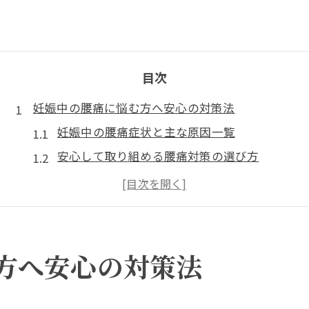
目次
妊娠中の腰痛に悩む方へ安心の対策法
妊娠中の腰痛症状と主な原因一覧
安心して取り組める腰痛対策の選び方
腰痛が悪化しやすい時期と注意点
腰痛で受診するなら何科がおすすめ？
妊娠中の腰痛に整体は安全なのか
浜田山で実践できる安全な腰痛セルフケア
方へ安心の対策法
浜田山で人気の腰痛セルフケア実例集
妊娠中に安心な腰痛セルフケアのコツ