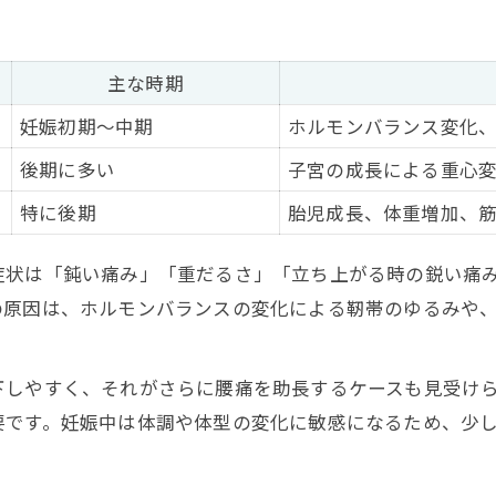
お腹に負担をかけない腰痛緩和法を知る
腰痛予防に役立つ日々の生活習慣
主な時期
セルフケアと整体の併用ポイント
妊娠初期〜中期
ホルモンバランス変化
妊娠中の腰痛が気になるときの正しい知識
後期に多い
子宮の成長による重心
妊娠中の腰痛と体の変化を徹底解説
特に後期
胎児成長、体重増加、
腰痛のピーク時期はいつ訪れる？
症状別にみる妊娠中の腰痛対処法
症状は「鈍い痛み」「重だるさ」「立ち上がる時の鋭い痛
妊婦が避けるべき腰痛対策の落とし穴
の原因は、ホルモンバランスの変化による靭帯のゆるみや
腰痛が現れたときの医療機関の選び方
妊娠期の腰痛に整体は受けられるのか徹底解説
下しやすく、それがさらに腰痛を助長するケースも見受け
整体利用前に知りたい腰痛基礎知識
要です。妊娠中は体調や体型の変化に敏感になるため、少
妊娠中の整体と腰痛ケアの安全性比較
整体を受ける際の注意点や相談事項