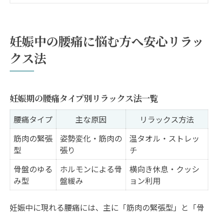
浜田山エリアで選ぶ癒やしの腰痛対策
プライベート空間で叶える妊娠期の腰痛対策
妊娠中の腰痛に悩む方へ安心リラッ
プライベート空間で実践する腰痛ケア比較
クス法
表
妊娠中も安心な空間選びのポイント
腰痛対策に役立つおすすめリラクゼーショ
妊娠期の腰痛タイプ別リラックス法一覧
ン法
腰痛タイプ
主な原因
リラックス方法
自宅でもできる腰痛緩和の工夫
筋肉の緊張
姿勢変化・筋肉の
温タオル・ストレッ
妊婦がプライベート空間を選ぶ理由
型
張り
チ
浜田山で妊婦が心安らぐ腰痛ケアのすすめ
骨盤のゆる
ホルモンによる骨
横向き休息・クッシ
浜田山周辺の腰痛ケア方法早見表
み型
盤緩み
ョン利用
妊娠中も安心できるケアの選び方
妊娠中に現れる腰痛には、主に「筋肉の緊張型」と「骨
腰痛が悪化しやすい妊婦の特徴とは