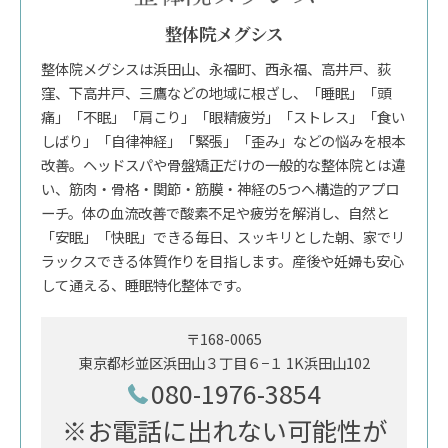
整体院メグシス
整体院メグシスは浜田山、永福町、西永福、高井戸、荻
窪、下高井戸、三鷹などの地域に根ざし、「睡眠」「頭
痛」「不眠」「肩こり」「眼精疲労」「ストレス」「食い
しばり」「自律神経」「緊張」「歪み」などの悩みを根本
改善。ヘッドスパや骨盤矯正だけの一般的な整体院とは違
い、筋肉・骨格・関節・筋膜・神経の5つへ構造的アプロ
ーチ。体の血流改善で酸素不足や疲労を解消し、自然と
「安眠」「快眠」できる毎日、スッキリとした朝、家でリ
ラックスできる体質作りを目指します。産後や妊婦も安心
して通える、睡眠特化整体です。
〒168-0065
東京都杉並区浜田山３丁目６−１ 1K浜田山102
080-1976-3854
※お電話に出れない可能性が