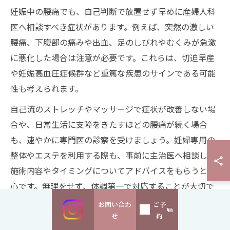
妊娠中の腰痛でも、自己判断で放置せず早めに産婦人科
医へ相談すべき症状があります。例えば、突然の激しい
腰痛、下腹部の痛みや出血、足のしびれやむくみが急激
に悪化した場合は注意が必要です。これらは、切迫早産
や妊娠高血圧症候群など重篤な疾患のサインである可能
性も考えられます。
自己流のストレッチやマッサージで症状が改善しない場
合や、日常生活に支障をきたすほどの腰痛が続く場合
も、速やかに専門医の診察を受けましょう。妊婦専用の
整体やエステを利用する際も、事前に主治医へ相談し、
施術内容やタイミングについてアドバイスをもらうと安
心です。無理をせず、体調第一で対応することが大切で
す。
お問い合わ
ご予
せ
約