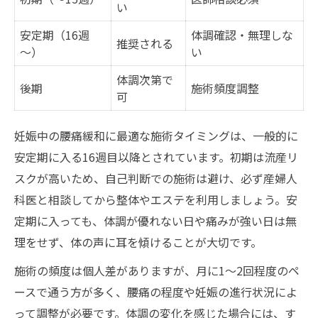
い
安定期（16週
体調確認・無理しな
推奨される
～）
い
体調次第で
後期
施術頻度調整
可
妊娠中の腰痛緩和に最適な施術タイミングは、一般的に
安定期に入る16週目以降とされています。初期は流産リ
スクが高いため、自己判断での施術は避け、必ず産婦人
科医と相談してから整体やエステを利用しましょう。安
定期に入っても、体調が優れない日や痛みが強い日は無
理をせず、体の声に耳を傾けることが大切です。
施術の頻度は個人差がありますが、月に1～2回程度のペ
ースで通う方が多く、腰痛の程度や妊娠の進行状況によ
って調整が必要です。体調の変化を感じた場合には、す