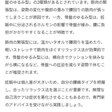
盤のゆるみ型」の2種類があるとされています。筋肉の緊
プライベート空間のメリットを活かすコツ
張型は、姿勢の変化や腹部の重みで腰回りの筋肉が張っ
妊婦さんに寄り添う腰痛サポート術
てしまうことが原因です。一方、骨盤のゆるみ型は、妊
整体やエステは妊娠中でも受けられるの？
娠中に分泌されるホルモンの影響で骨盤が緩み、腰に負
妊娠中に受けられる整体・エステ対応表
担がかかりやすくなることが特徴です。
腰痛緩和に適した施術タイミングとは
筋肉の緊張型には、温かいタオルで腰周りを温めたり、
妊婦も安心な施術内容のポイント
軽いストレッチで筋肉をほぐすリラックス法が効果的で
産婦人科医に相談すべき腰痛の症状
す。骨盤のゆるみ型には、横向きでクッションを挟みな
フェイシャルエステ利用時の注意点
がら横になるなど、骨盤への圧迫を減らす姿勢で休むこ
とが推奨されます。
快適マタニティライフへの腰痛軽減習慣とは
腰痛軽減のための生活習慣チェックリスト
妊娠中は個人差が大きいため、自分の腰痛タイプを把握
し、合ったリラックス法を選ぶことが重要です。無理な
妊娠中におすすめのストレッチ法
自己流ケアは症状を悪化させることもあるので、専門家
腰痛予防に役立つ日常の姿勢改善
のアドバイスを受けながら実践しましょう。
快適空間で実践できるセルフケア術