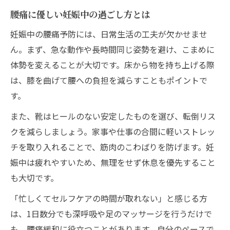
妊婦が意識したい睡眠環境の整え方
腰痛に優しい妊娠中の過ごし方とは
妊娠中の腰痛を和らげる日常の工夫とポイント
妊娠中の腰痛予防には、日常生活の工夫が欠かせませ
日常で役立つ腰痛緩和の工夫まとめ表
ん。まず、急な動作や長時間同じ姿勢を避け、こまめに
腰痛が悪化しやすい動作とその回避策
体勢を変えることが大切です。床から物を持ち上げる際
妊娠期に安心なセルフマッサージ法
は、膝を曲げて腰への負担を減らすこともポイントで
プライベート空間での過ごし方アドバイス
す。
腰痛を感じたときの対処法ガイド
また、靴はヒールのない安定したものを選び、転倒リス
クを減らしましょう。家事や仕事の合間に軽いストレッ
チを取り入れることで、筋肉のこわばりを防げます。妊
娠中は疲れやすいため、無理をせず休息を優先すること
も大切です。
「忙しくてセルフケアの時間が取れない」と感じる方
は、1日数分でも深呼吸や足のマッサージを行うだけで
も、腰痛緩和に役立つことがあります。自分のペースで