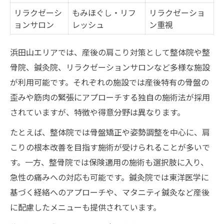
妊娠中から始める肩こり緩和テクニック
リラクゼーシ
もみほぐし・リフ
リラクゼーショ
ョンサロン
レッシュ
ン重視
肩こり緩和に役立つ産後セルフケアの実践術
産後におすすめの肩こりセルフケア一覧
浜田山エリアでは、産後の肩こり対策として整体院や整
自宅でできる肩こり緩和ストレッチ法
骨院、鍼灸院、リラクゼーションサロンなど多様な施設
肩こり対策に効果的なマッサージ方法
が利用可能です。それぞれの施設では産後特有の骨盤の
産後ママ向け肩こりグッズの選び方
歪みや筋肉の緊張にアプローチする独自の施術法が採用
されていますが、特徴や得意分野は異なります。
肩こり解消を促すセルフケアのポイント
抱っこが続く毎日におすすめの肩こり軽減メソ
たとえば、整体院では骨盤矯正や姿勢調整を中心に、肩
ッド
こりの根本改善を目指す施術が受けられることが多いで
す。一方、整骨院では保険適用の施術も選択肢に入り、
抱っこ時に役立つ肩こり対策早見表
急性の痛みへの対応も可能です。鍼灸院では東洋医学に
肩こり軽減を目指す姿勢改善のコツ
基づく経絡へのアプローチや、マタニティ鍼灸など産後
抱っこ中の肩こりを防ぐ工夫ポイント
に配慮したメニューも提供されています。
毎日実践できる肩こり軽減ストレッチ