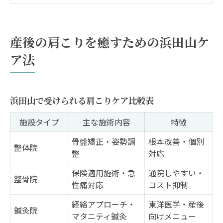
産後ママが知りたい肩こり改善ポイント
東京都杉並区で注目の産後肩こり改善アプロー
産後の肩こりを癒すための浜田山ケ
チ
ア法
杉並区で選ばれる肩こり改善法一覧
注目の産後肩こりケアに必要な要素
肩こり対策を始める最適なタイミング
浜田山で受けられる肩こりケア比較表
産後におすすめの肩こり緩和メニュー
施設タイプ
主な施術内容
特徴
肩こり改善に役立つ施設選びのポイント
骨盤矯正・姿勢調
根本改善・個別
整体院
マタニティから育児期まで続く肩こり対策とは
整
対応
マタニティ期からの肩こり変化を解説
保険適用施術・急
通院しやすい・
整骨院
育児期の肩こり対策おすすめステップ
性痛対応
コスト抑制
肩こり予防に役立つ生活習慣の工夫
経絡アプローチ・
東洋医学・産後
鍼灸院
マタニティ鍼灸
向けメニュー
マタニティ肩こりと産後ケアの違い