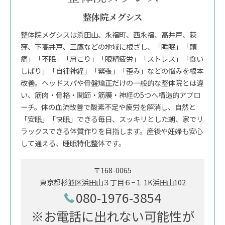
整体院メグシス
整体院メグシスは浜田山、永福町、西永福、高井戸、荻
窪、下高井戸、三鷹などの地域に根ざし、「睡眠」「頭
痛」「不眠」「肩こり」「眼精疲労」「ストレス」「食い
しばり」「自律神経」「緊張」「歪み」などの悩みを根本
改善。ヘッドスパや骨盤矯正だけの一般的な整体院とは違
い、筋肉・骨格・関節・筋膜・神経の5つへ構造的アプロ
ーチ。体の血流改善で酸素不足や疲労を解消し、自然と
「安眠」「快眠」できる毎日、スッキリとした朝、家でリ
ラックスできる体質作りを目指します。産後や妊婦も安心
して通える、睡眠特化整体です。
〒168-0065
東京都杉並区浜田山３丁目６−１ 1K浜田山102
080-1976-3854
※お電話に出れない可能性が