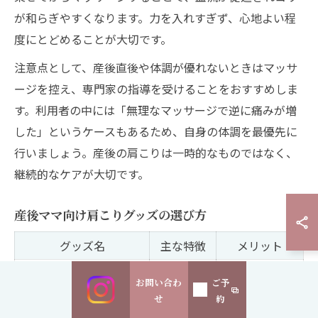
が和らぎやすくなります。力を入れすぎず、心地よい程
度にとどめることが大切です。
注意点として、産後直後や体調が優れないときはマッサ
ージを控え、専門家の指導を受けることをおすすめしま
す。利用者の中には「無理なマッサージで逆に痛みが増
した」というケースもあるため、自身の体調を最優先に
行いましょう。産後の肩こりは一時的なものではなく、
継続的なケアが大切です。
産後ママ向け肩こりグッズの選び方
グッズ名
主な特徴
メリット
ネックピロー（温熱タ
首元を温
リラックス効
お問い合わ
ご予
イプ）
める
果大
せ
約
マッサージボール（軽
軽量・小
持ち運びやす