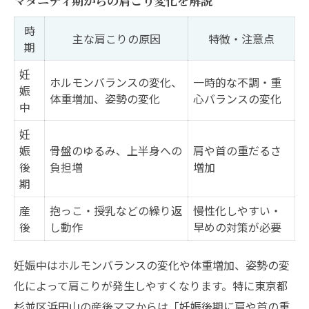
マタニティ期からの肩こり変化を解説
時
主な肩こりの原因
特徴・注意点
期
妊
ホルモンバランスの変化、
一時的な不調・重
娠
体重増加、姿勢の変化
心バランスの変化
中
妊
娠
骨盤のゆるみ、上半身への
肩や首の重だるさ
後
負担増
増加
期
産
抱っこ・授乳などの繰り返
慢性化しやすい・
後
し動作
早めの対策が必要
妊娠中はホルモンバランスの変化や体重増加、姿勢の変
化によって肩こりが発生しやすくなります。特に東京都
杉並区浜田山の産後ママからは「妊娠後期に肩や首の重