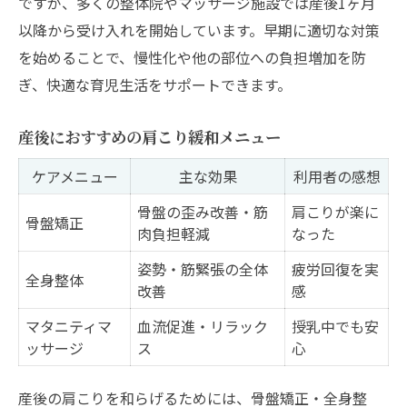
ですが、多くの整体院やマッサージ施設では産後1ヶ月
以降から受け入れを開始しています。早期に適切な対策
を始めることで、慢性化や他の部位への負担増加を防
ぎ、快適な育児生活をサポートできます。
産後におすすめの肩こり緩和メニュー
ケアメニュー
主な効果
利用者の感想
骨盤の歪み改善・筋
肩こりが楽に
骨盤矯正
肉負担軽減
なった
姿勢・筋緊張の全体
疲労回復を実
全身整体
改善
感
マタニティマ
血流促進・リラック
授乳中でも安
ッサージ
ス
心
産後の肩こりを和らげるためには、骨盤矯正・全身整