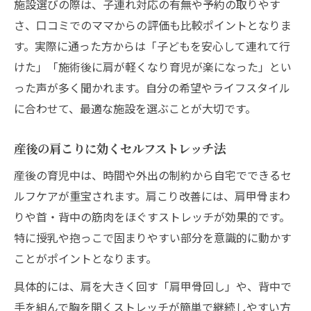
施設選びの際は、子連れ対応の有無や予約の取りやす
肩こり予防に有効なサポートグッズ紹介
さ、口コミでのママからの評価も比較ポイントとなりま
心身の回復を促す産後ケアで肩こりを根本改善
す。実際に通った方からは「子どもを安心して連れて行
産後ケアで心身の肩こり回復法一覧
けた」「施術後に肩が軽くなり育児が楽になった」とい
肩こり根本改善に重要な生活習慣とは
った声が多く聞かれます。自分の希望やライフスタイル
心身のバランスを整える肩こりケア術
に合わせて、最適な施設を選ぶことが大切です。
産後ママが実践する肩こり緩和の流れ
産後の肩こりに効くセルフストレッチ法
肩こり改善を目指す心身ケアの秘訣
産後の育児中は、時間や外出の制約から自宅でできるセ
ルフケアが重宝されます。肩こり改善には、肩甲骨まわ
りや首・背中の筋肉をほぐすストレッチが効果的です。
特に授乳や抱っこで固まりやすい部分を意識的に動かす
ことがポイントとなります。
具体的には、肩を大きく回す「肩甲骨回し」や、背中で
手を組んで胸を開くストレッチが簡単で継続しやすい方