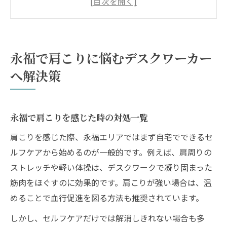
ック法
肩こりなら永福エリアでどこへ行くべきか
徹底比較
永福で肩こりに悩むデスクワーカー
デスクワーク由来の肩こり解消に役立つ生
へ解決策
活習慣
肩こりが仕事に与える影響と根本改善法
肩こりが仕事効率に及ぼす主な影響まとめ
永福で肩こりを感じた時の対処一覧
集中力低下を招く肩こりのメカニズム
肩こりを感じた際、永福エリアではまず自宅でできるセ
肩こり悪化を防ぐデスク環境の整え方
ルフケアから始めるのが一般的です。例えば、肩周りの
肩こりが原因で起きる体調不良のサイン
ストレッチや軽い体操は、デスクワークで凝り固まった
根本改善を目指す肩こり対策の選び方
筋肉をほぐすのに効果的です。肩こりが強い場合は、温
めることで血行促進を図る方法も推奨されています。
デスクワーク由来の肩こり対策を知る
デスクワークで肩こりが起きる理由を解説
しかし、セルフケアだけでは解消しきれない場合も多