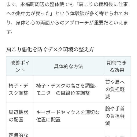
ます。永福町周辺の整体院でも「肩こりの緩和後に仕事
への集中力が戻った」という体験談が多く寄せられてお
り、身体と心の両面からのアプローチが重要だといえま
す。
肩こり悪化を防ぐデスク環境の整え方
改善ポイ
期待でき
具体的な方法
ント
る効果
首や肩へ
椅子・デ
椅子・デスクの高さを調整、
の負担軽
スク調整
モニターの目線位置調整
減
腕や手首
周辺機器
キーボードやマウスを適切な
の負担軽
の配置
位置に配置
減
定期的な