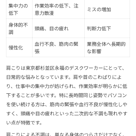
集中力の
作業効率の低下、注
ミスの増加
低下
意力散漫
身体的不
頭痛、目の疲れ
判断力低下
調
血行不良、筋肉の緊
業務全体へ長期的
慢性化
張
な影響
肩こりは東京都杉並区永福のデスクワーカーにとって、
日常的な悩みとなっています。肩や首のこわばりによ
り、仕事中の集中力が妨げられ、作業効率が明らかに低
下することが多いです。特に長時間同じ姿勢でパソコン
を使い続ける方は、筋肉の緊張や血行不良が慢性化しや
すく、頭痛や目の疲れといった二次的な不調も現れやす
い点が特徴です。
肩こりによる不調は、単なる身体のつらさだけでなく、