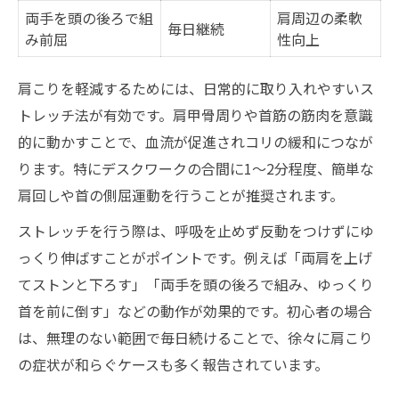
両手を頭の後ろで組
肩周辺の柔軟
毎日継続
み前屈
性向上
肩こりを軽減するためには、日常的に取り入れやすいス
トレッチ法が有効です。肩甲骨周りや首筋の筋肉を意識
的に動かすことで、血流が促進されコリの緩和につなが
ります。特にデスクワークの合間に1～2分程度、簡単な
肩回しや首の側屈運動を行うことが推奨されます。
ストレッチを行う際は、呼吸を止めず反動をつけずにゆ
っくり伸ばすことがポイントです。例えば「両肩を上げ
てストンと下ろす」「両手を頭の後ろで組み、ゆっくり
首を前に倒す」などの動作が効果的です。初心者の場合
は、無理のない範囲で毎日続けることで、徐々に肩こり
の症状が和らぐケースも多く報告されています。