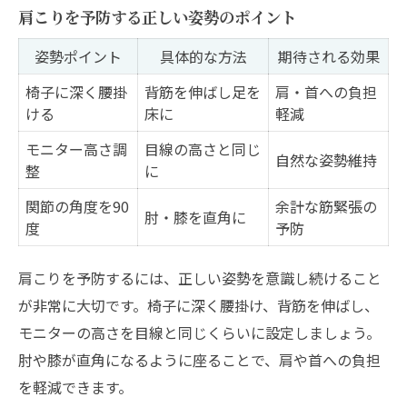
肩こりを予防する正しい姿勢のポイント
姿勢ポイント
具体的な方法
期待される効果
椅子に深く腰掛
背筋を伸ばし足を
肩・首への負担
ける
床に
軽減
モニター高さ調
目線の高さと同じ
自然な姿勢維持
整
に
関節の角度を90
余計な筋緊張の
肘・膝を直角に
度
予防
肩こりを予防するには、正しい姿勢を意識し続けること
が非常に大切です。椅子に深く腰掛け、背筋を伸ばし、
モニターの高さを目線と同じくらいに設定しましょう。
肘や膝が直角になるように座ることで、肩や首への負担
を軽減できます。