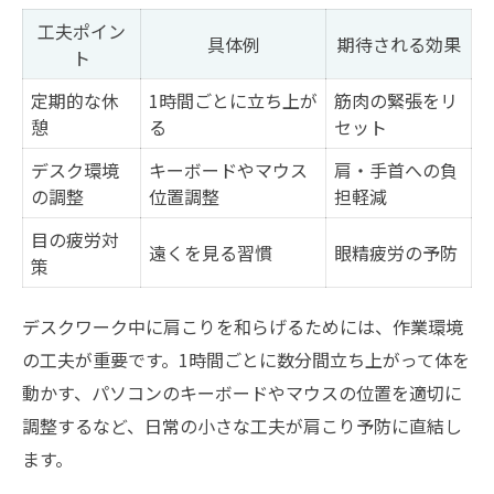
工夫ポイン
具体例
期待される効果
ト
定期的な休
1時間ごとに立ち上が
筋肉の緊張をリ
憩
る
セット
デスク環境
キーボードやマウス
肩・手首への負
の調整
位置調整
担軽減
目の疲労対
遠くを見る習慣
眼精疲労の予防
策
デスクワーク中に肩こりを和らげるためには、作業環境
の工夫が重要です。1時間ごとに数分間立ち上がって体を
動かす、パソコンのキーボードやマウスの位置を適切に
調整するなど、日常の小さな工夫が肩こり予防に直結し
ます。