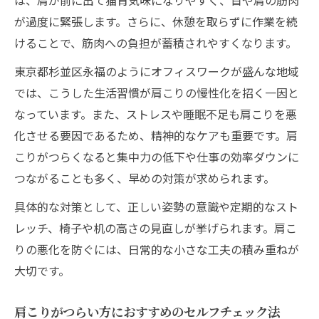
肩こり再発予防に効果的な生活習慣リスト
が過度に緊張します。さらに、休憩を取らずに作業を続
肩こりを繰り返さない日々の姿勢改善術
けることで、筋肉への負担が蓄積されやすくなります。
肩こり対策で温めるべきタイミングとは
東京都杉並区永福のようにオフィスワークが盛んな地域
肩こりの再発サインを見逃さないコツ
では、こうした生活習慣が肩こりの慢性化を招く一因と
通いやすさ重視の肩こり解消ポイント
なっています。また、ストレスや睡眠不足も肩こりを悪
永福エリアで通いやすい肩こり施術の特徴
化させる要因であるため、精神的なケアも重要です。肩
比較
こりがつらくなると集中力の低下や仕事の効率ダウンに
肩こり解消に便利なアクセス条件とは
つながることも多く、早めの対策が求められます。
仕事帰りに利用しやすい肩こり対策法
具体的な対策として、正しい姿勢の意識や定期的なスト
肩こり改善で重視したい受付時間と対応力
レッチ、椅子や机の高さの見直しが挙げられます。肩こ
肩こりケア選びで口コミを活かす方法
りの悪化を防ぐには、日常的な小さな工夫の積み重ねが
大切です。
肩こりがつらい方におすすめのセルフチェック法