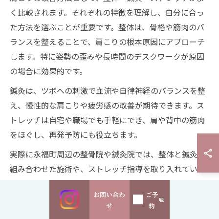
く比較されます。それぞれの特徴を理解し、自分に合っ
た方法を選ぶことが重要です。整体は、骨格や筋肉のバ
ランスを整えることで、肩こりの根本原因にアプローチ
します。特に姿勢の歪みや長時間のデスクワークが原因
の場合に効果的です。
鍼灸は、ツボへの刺激で血流や自律神経のバランスを整
え、慢性的な肩こりや疲労感の改善が期待できます。ス
トレッチは自宅や職場でも手軽にでき、肩や背中の筋肉
をほぐし、再発予防にも役立ちます。
実際に永福町周辺の整骨院や鍼灸院では、整体と鍼灸を
組み合わせた施術や、ストレッチ指導を取り入れている
施設も多く、利用者の口コミでも「肩こりが軽減した」
お問い合わ
ご予
との声が寄せられています。自身の体質や生活環境に合
せ
約
った方法を選択し、継続して取り組むことが成功のポイ