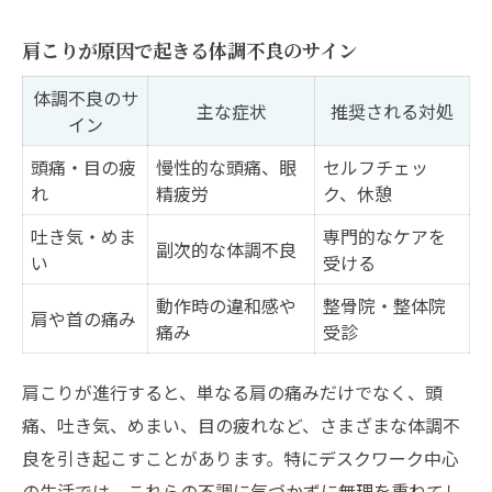
肩こりが原因で起きる体調不良のサイン
体調不良のサ
主な症状
推奨される対処
イン
頭痛・目の疲
慢性的な頭痛、眼
セルフチェッ
れ
精疲労
ク、休憩
吐き気・めま
専門的なケアを
副次的な体調不良
い
受ける
動作時の違和感や
整骨院・整体院
肩や首の痛み
痛み
受診
肩こりが進行すると、単なる肩の痛みだけでなく、頭
痛、吐き気、めまい、目の疲れなど、さまざまな体調不
良を引き起こすことがあります。特にデスクワーク中心
の生活では、これらの不調に気づかずに無理を重ねてし