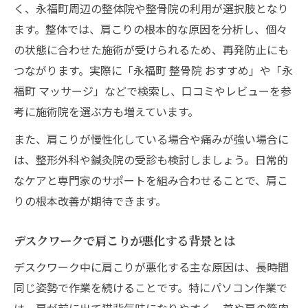
肩こり対策に有効なストレッチ法とは
く、永福町周辺の整体院や整骨院の利用が選択肢となり
ます。整体では、肩こりの根本的な原因を分析し、個々
肩こりを予防する正しい姿勢のポイント
の状態に合わせた施術が受けられるため、再発防止にも
肩こり対策グッズの特徴比較
つながります。実際に「永福町 整骨院 おすすめ」や「永
肩こり緩和に役立つデスクワーク中の工夫
福町 マッサージ」などで検索し、口コミやレビューを参
マッサージ以外の肩こり改善の新常識
考に施術院を選ぶ方も増えています。
肩こり改善にマッサージが最善とは限らな
また、肩こりが慢性化している場合や痛みが強い場合に
い理由
は、整形外科や鍼灸院の受診も検討しましょう。日常的
根本改善を目指す肩こりケアの最新動向
なケアと専門家のサポートを組み合わせることで、肩こ
整体・鍼灸・ストレッチの効果を比較
りの根本改善が期待できます。
肩こりに効く体操や簡単エクササイズ紹介
肩こり改善で注目の骨格調整法とは
デスクワークで肩こりが悪化する背景とは
肩こりを再発させない永福流セルフケア
デスクワーク中に肩こりが悪化する主な原因は、長時間
永福で実践されている肩こりセルフケア法
同じ姿勢で作業を続けることです。特にパソコン作業で
は、肩が前に出て猫背気味になりやすく、首や肩の筋肉