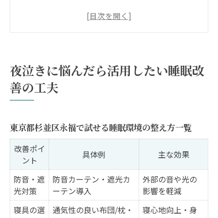
夜泣き対策に役立つ睡眠リズム調整のコツ
産後の睡眠を守るための家庭内サポート活
用術
夜泣きで眠れない時におすすめのセルフケ
夜泣きに悩んだら活用したい睡眠改
ア法
善の工夫
夜泣きがひどい時の睡眠改善ポイントまと
め
睡眠不足を乗り切る産後の夜泣き対策ポイント
東京都杉並区永福で試せる睡眠環境の整え方一覧
産後の睡眠不足対策アイデア比較表
改善ポイ
睡眠時間を確保するための家族協力術
具体例
主な効果
ント
夜泣き対応で役立つタイムスケジュール例
防音・遮
防音カーテン・遮光カ
外部の音や光の
夜泣きが落ち着く時期と対策の見極め方
光対策
ーテン導入
影響を軽減
夜泣き対策で7割が成功する実践ステップ
寝具の選
通気性の良い布団/枕・
寝心地向上・身