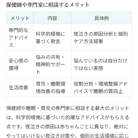
保健師や専門家に相談するメリット
メリット
内容
具体例
専門的な
科学的根拠に
夜泣きの原因分析と個別
アドバイ
基づく助言
ケア方法提案
ス
悩みの共有・
安心感の
悩んでいるのは自分だけ
精神的サポー
獲得
ではない実感
ト
育児・睡眠環
役割分担・環境整備アド
生活改善
境改善の指導
バイスで睡眠の質向上
保健師や睡眠・育児の専門家に相談する最大のメリット
は、科学的根拠に基づいた的確なアドバイスがもらえる
点です。夜泣きの原因は赤ちゃんごとに異なり、絶対に
やってはいけない夜泣き対策や、個別の生活環境に応じ