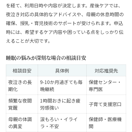
を経て、利用日時や内容が決定します。産後ケアでは、
夜泣き対応の具体的なアドバイスや、母親の休息時間の
確保、授乳・育児技術のサポートが受けられます。申込
時には、希望するケア内容や困っている点をしっかり伝
えることが大切です。
睡眠の悩みが深刻な場合の相談目安
相談目安
具体例
対応推奨先
夜泣きの長
9-10か月過ぎても毎
保健センター・
期化
晩継続
専門医
頻繁な夜間
1時間おきに起き疲
子育て支援窓口
覚醒
労感強い
母親の体調
涙もろい・イライ
保健師・医療機
の異変
ラ・不安
関