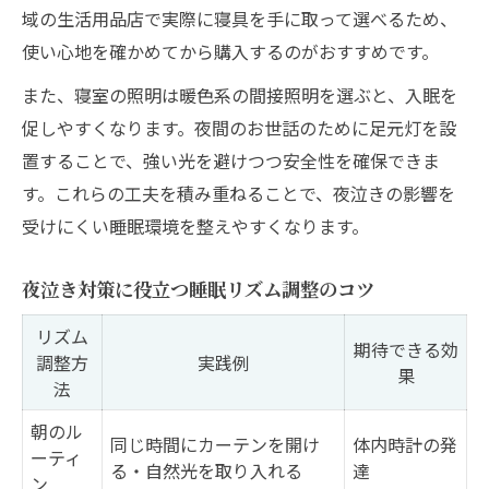
域の生活用品店で実際に寝具を手に取って選べるため、
絶対にやってはいけない夜泣き対策とは
使い心地を確かめてから購入するのがおすすめです。
睡眠不足が親子に与える影響を考える
また、寝室の照明は暖色系の間接照明を選ぶと、入眠を
夜泣き放置してみた体験談から学ぶ教訓
促しやすくなります。夜間のお世話のために足元灯を設
夜泣き時に避けたい行動と正しい対応法
置することで、強い光を避けつつ安全性を確保できま
産後の心と体を守るための睡眠確保のヒント
す。これらの工夫を積み重ねることで、夜泣きの影響を
産後ママの睡眠回復サポート方法一覧
受けにくい睡眠環境を整えやすくなります。
心身を休めるためのリラックス習慣
夜泣き対策に役立つ睡眠リズム調整のコツ
睡眠不足によるストレス軽減のコツ
家族で協力して睡眠時間を作る工夫
リズム
期待できる効
調整方
実践例
夜泣き時に役立つ休息タイムの取り方
果
法
朝のル
同じ時間にカーテンを開け
体内時計の発
ーティ
る・自然光を取り入れる
達
ン