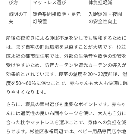
杉並区永福で見つける安心の夜泣き相談先
び方
マットレス選び
体負担軽減
杉並区永福で利用できる相談窓口まとめ
照明の工
暖色系間接照明・足元
入眠促進・夜間
夫
灯設置
の安全性向上
夜泣き相談をする際の準備ポイント
産後ケアを受ける際の利用条件と手順
産後の夜泣きによる睡眠不足を少しでも緩和するために
睡眠の悩みが深刻な場合の相談目安
は、まず自宅の睡眠環境を見直すことが大切です。杉並
保健師や専門家に相談するメリット
区永福の都市型住宅では、外部の生活音や照明の影響を
赤ちゃんの夜泣き特徴と家庭での睡眠管理術
受けやすいため、防音カーテンや遮光カーテンの導入が
夜泣きがひどい子の特徴と睡眠傾向一覧
効果的とされています。寝室の温度を20〜22度前後、湿
度を50〜60％に保つことで、赤ちゃんも大人も快適に眠
家庭でできる睡眠リズムの整え方
りやすくなります。
夜泣きが始まる時期とその理由を解説
年齢別に見る夜泣きの傾向と対策法
さらに、寝具の素材選びも重要なポイントです。赤ちゃ
んには通気性の良い布団やシーツを使い、大人も自分に
赤ちゃんの睡眠サイクルを知るポイント
合った枕やマットレスを選ぶことで、身体への負担を減
夜泣きを放置する前に知ってほしい注意点
らせます。杉並区永福周辺では、ベビー用品専門店や地
夜泣き放置のリスクと安全な対応策比較