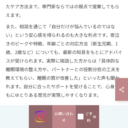
たケア方法まで、専門家ならではの視点で提案してもら
えます。
また、相談を通じて「自分だけが悩んでいるのではな
い」という安心感を得られるのも大きな利点です。夜泣
きのピークや特徴、年齢ごとの対応方法（新生児期、1
歳、2歳など）についても、最新の知見をもとにアドバイ
スが受けられます。実際に相談した方からは「具体的な
睡眠環境の整え方や、パートナーとの役割分担の工夫を
教えてもらい、睡眠の質が改善した」といった声も聞か
れます。自分に合ったサポートを受けることで、心身と
もにゆとりある育児が実現しやすくなります。
お問い合わ
ご予
赤ちゃんの夜泣き特徴と家庭での睡
せ
約