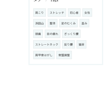
Tags
肩こり
ストレッチ
初心者
女性
浜田山
整体
足のむくみ
歪み
頭痛
目の疲れ
ぎっくり腰
ストレートネック
反り腰
猫背
肩甲骨はがし
骨盤調整