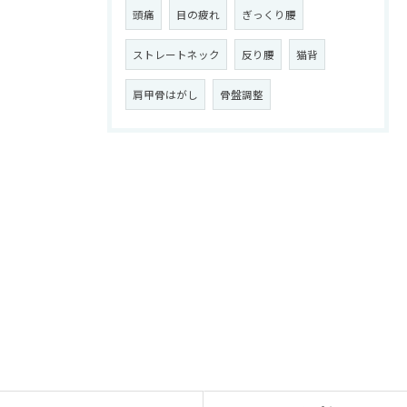
頭痛
目の疲れ
ぎっくり腰
ストレートネック
反り腰
猫背
肩甲骨はがし
骨盤調整