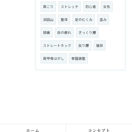
肩こり
ストレッチ
初心者
女性
浜田山
整体
足のむくみ
歪み
頭痛
目の疲れ
ぎっくり腰
ストレートネック
反り腰
猫背
肩甲骨はがし
骨盤調整
ホーム
コンセプト