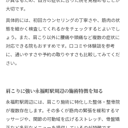
肩こりと日常生活の関係性を徹底解明
大切です。
肩こりが治りにくい理由をプロが解説
具体的には、初回カウンセリングの丁寧さや、筋肉の状
姿勢や生活習慣が肩こりに及ぼす影響
態を細かく検査してくれるかをチェックするとよいでし
肩こり解消のための施術選びのコツ
ょう。また、肩こり以外に腰痛や頭痛など複数の症状に
肩こりに効く整体や整骨院の選び方ポイン
対応できる院もおすすめです。口コミや体験談を参考
ト
に、通いやすさや予約の取りやすさも比較してみてくだ
永福町駅で肩こり解消を目指す施術比較
さい。
肩こり改善に最適な施術タイプを知るコツ
肩こり対策のための信頼できる施術選定法
肩こり専門の施術院を選ぶ際の注意点
肩こりに強い永福町駅周辺の施術特徴を知る
専門家による肩こりアプローチ徹底解明
永福町駅周辺には、肩こり施術に特化した整体・整骨院
肩こり専門家の施術アプローチを詳しく紹
が複数存在します。その多くが筋肉の緊張を緩和するマ
介
ッサージや、関節の可動域を広げるストレッチ、骨盤矯
永福町駅で受けられる専門的な肩こり対策
正など多彩なメニューを提供しているのが特徴です。