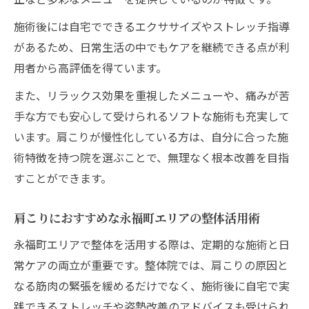
法
施術後には自宅でできるエクササイズやストレッチ指導
肩こり解消に向けた専門家のカウンセリン
があるため、日常生活の中でもケアを継続できる点が利
グ力
用者から高評価を得ています。
専門家が推奨する肩こり改善プログラムの
また、リラックス効果を重視したメニューや、痛みが苦
特徴
手な方でも安心して受けられるソフトな施術も充実して
肩こりに特化した専門アプローチの信頼性
います。肩こりが慢性化している方は、自分に合った施
術特徴を持つ院を選ぶことで、無理なく根本改善を目指
すことができます。
肩こりにおすすめな永福町エリアの整体活用術
永福町エリアで整体を活用する際は、定期的な施術と日
常ケアの両立が重要です。整体院では、肩こりの原因と
なる筋肉の緊張を緩めるだけでなく、施術後に自宅で実
践できるストレッチや姿勢改善のアドバイスも受けられ