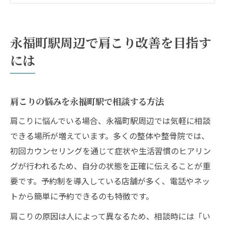
る
肩こりにおすすめな永福町エリアの整体活
永福町駅周辺で肩こり改善を目指す
用術
には
肩こり対応の永福町駅整骨院を比較するポ
イント
肩こりの根本対策を永福町駅で探る
肩こりの悩みを永福町駅で相談する方法
肩こりを根本から改善する施術法の特徴
肩こりに悩んでいる場合、永福町駅周辺では気軽に相談
永福町駅で受けられる肩こり根本対策施術
できる場所が増えています。多くの整体や整骨院では、
の選択肢
初回カウンセリングを通じて症状や生活習慣のヒアリン
肩こり根本改善に有効な永福町の整体アプ
グが行われるため、自分の状態を正確に伝えることが重
ローチ
要です。予約制を導入している店舗が多く、電話やネッ
肩こりの原因別に合った根本対策を永福町
トから簡単に予約できるのも特徴です。
で探す
肩こりの原因は人によって異なるため、相談時には「い
肩こりを根本改善へ導く永福町駅周辺の治