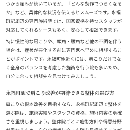
つから痛みが続いているか」「どんな動作でつらくなる
療法
か」など、具体的な状況を伝えるとスムーズです。永福
日常生活で実践できる肩こりケア法
町駅周辺の専門施術院では、国家資格を持つスタッフが
自宅で続けやすい肩こりセルフケアの基本
対応してくれるケースも多く、安心して相談できます。
肩こりを和らげるための毎日の習慣とは
特に慢性的な肩こりや、頭痛・腰痛など他の不調を伴う
肩こり予防に役立つ簡単なストレッチ紹介
場合は、症状が悪化する前に専門家へ早めに相談するこ
永福町駅専門家がすすめる肩こり体操の実
とがポイントです。永福町駅近くには、肩こりだけでな
践法
く全身のバランスを考慮した施術を行う院も多いため、
自分に合った相談先を見つけてみましょう。
肩こり改善に繋がる生活習慣の見直しポイ
ント
永福町駅で肩こり改善が期待できる整体の選び方
慢性的な肩こりの原因を専門的に解説
肩こりの根本改善を目指すなら、永福町駅周辺で整体を
肩こりが慢性化する主な原因と解決策
選ぶ際は、施術実績やスタッフの資格、施術内容の明確
専門家が語る肩こりの根本的な発生メカニ
さを重視しましょう。整体院ごとに施術方針や得意分野
ズム
が異なるため、自分の症状に合った院を見極めることが