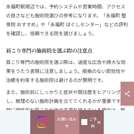
永福町駅周辺では、予約システムや営業時間、アクセス
の良さなども施術院選びの参考になります。「永福町 整
骨院 おすすめ」や「永福町 ほぐしセンター」などの評判
を確認し、信頼できる院を選びましょう。
肩こり専門の施術院を選ぶ際の注意点
肩こり専門の施術院を選ぶ際は、過度な広告や誇大な効
果をうたう表現に注意しましょう。根拠のない即効性や
治癒を約束する施術院は避けるのが賢明です。
また、施術前にしっかりと症状や既往歴をヒアリング
し、無理のない施術計画を立ててくれるかが重要です。
特に慢性的な肩こりや他の不調を抱えている場合は、医
療機関との連携や紹介体制が整っているかも確認しまし
お問い合わ
ご予
せ
約
ょう。