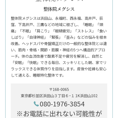
整体院メグシス
整体院メグシスは浜田山、永福町、西永福、高井戸、荻
窪、下高井戸、三鷹などの地域に根ざし、「睡眠」「頭
痛」「不眠」「肩こり」「眼精疲労」「ストレス」「食い
しばり」「自律神経」「緊張」「歪み」などの悩みを根本
改善。ヘッドスパや骨盤矯正だけの一般的な整体院とは違
い、筋肉・骨格・関節・筋膜・神経の5つへ構造的アプロ
ーチ。体の血流改善で酸素不足や疲労を解消し、自然と
「安眠」「快眠」できる毎日、スッキリとした朝、家でリ
ラックスできる体質作りを目指します。産後や妊婦も安心
して通える、睡眠特化整体です。
〒168-0065
東京都杉並区浜田山３丁目６−１ 1K浜田山102
080-1976-3854
※お電話に出れない可能性が