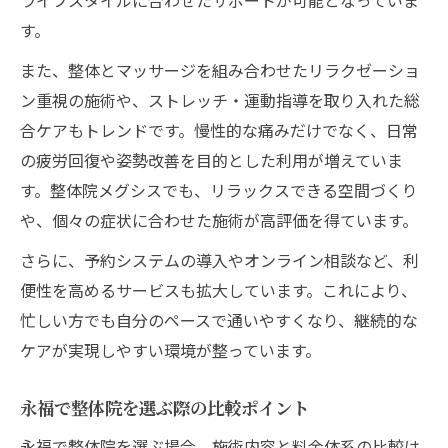
整体院の施術で感じる体調改善の実例
す。
信頼できる整体院を見極めるポイント
また、整体とマッサージを組み合わせたリラクゼーショ
永福の整体院で効果を実感するには
ン重視の施術や、ストレッチ・運動指導を取り入れた総
整体院での体調管理と健康維持の秘訣
合ケアもトレンドです。慢性的な痛みだけでなく、日常
整体院選びが体調改善のカギになる理由
の疲労回復や姿勢改善を目的とした利用が増えていま
す。整体院メグシスでも、リラックスできる空間づくり
や、個々の症状に合わせた施術が高評価を得ています。
さらに、予約システムの導入やオンライン相談など、利
便性を高めるサービスも拡大しています。これにより、
忙しい方でも自分のペースで通いやすくなり、継続的な
ケアが実現しやすい環境が整っています。
永福で整体院を選ぶ際の比較ポイント
永福で整体院を選ぶ場合、施術内容と料金体系の比較は