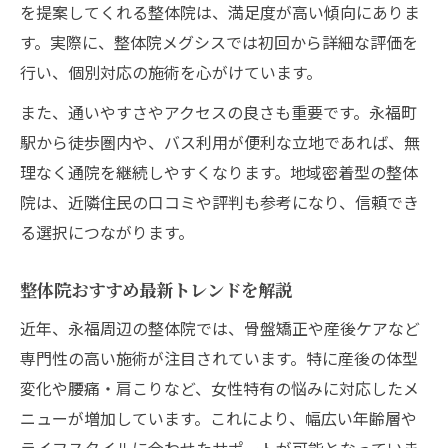
を提案してくれる整体院は、満足度が高い傾向にありま
永福エリアで整体院を選ぶ際の基準とは
す。実際に、整体院メグシスでは初回から詳細な評価を
整体院おすすめの選定基準を解説します
行い、個別対応の施術を心がけています。
永福で整体院を選ぶときのチェック項目
また、通いやすさやアクセスの良さも重要です。永福町
口コミでわかる整体院の信頼度の見方
駅から徒歩圏内や、バス利用が便利な立地であれば、無
整体院選びで後悔しないための基準
理なく通院を継続しやすくなります。地域密着型の整体
整体院おすすめ基準と自分に合う選び方
院は、近隣住民の口コミや評判も参考になり、信頼でき
骨盤矯正も対応可能な整体院の魅力
る選択につながります。
整体院で受ける骨盤矯正の効果を解説
整体院おすすめ最新トレンドを解説
永福の整体院で骨盤矯正が人気の理由
近年、永福周辺の整体院では、骨盤矯正や産後ケアなど
整体院の骨盤矯正は産後にもおすすめ
専門性の高い施術が注目されています。特に産後の体型
骨盤矯正対応の整体院選びのコツ
変化や腰痛・肩こりなど、女性特有の悩みに対応したメ
整体院で骨盤を整えるメリットとは
ニューが増加しています。これにより、幅広い年齢層や
信頼の整体院で体調改善を実感する方法
ライフスタイルに合わせたサポートが可能となっていま