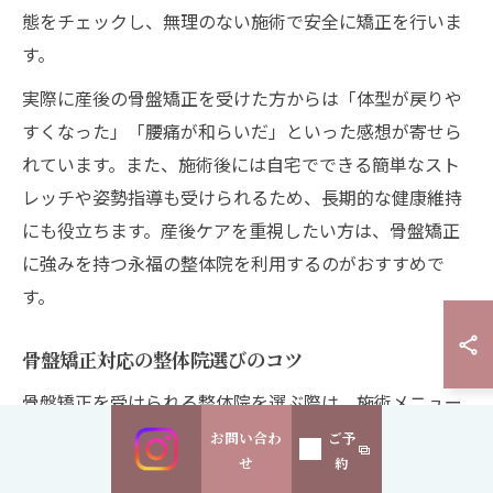
態をチェックし、無理のない施術で安全に矯正を行いま
す。
実際に産後の骨盤矯正を受けた方からは「体型が戻りや
すくなった」「腰痛が和らいだ」といった感想が寄せら
れています。また、施術後には自宅でできる簡単なスト
レッチや姿勢指導も受けられるため、長期的な健康維持
にも役立ちます。産後ケアを重視したい方は、骨盤矯正
に強みを持つ永福の整体院を利用するのがおすすめで
す。
骨盤矯正対応の整体院選びのコツ
骨盤矯正を受けられる整体院を選ぶ際は、施術メニュー
の充実度やスタッフの資格・経験、口コミ・評判などを
お問い合わ
ご予
せ
約
総合的にチェックすることが大切です。特に永福町や西