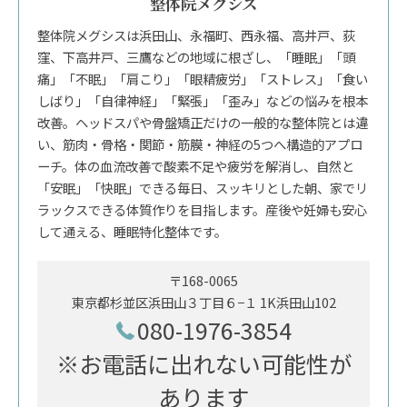
整体院メグシス
整体院メグシスは浜田山、永福町、西永福、高井戸、荻
窪、下高井戸、三鷹などの地域に根ざし、「睡眠」「頭
痛」「不眠」「肩こり」「眼精疲労」「ストレス」「食い
しばり」「自律神経」「緊張」「歪み」などの悩みを根本
改善。ヘッドスパや骨盤矯正だけの一般的な整体院とは違
い、筋肉・骨格・関節・筋膜・神経の5つへ構造的アプロ
ーチ。体の血流改善で酸素不足や疲労を解消し、自然と
「安眠」「快眠」できる毎日、スッキリとした朝、家でリ
ラックスできる体質作りを目指します。産後や妊婦も安心
して通える、睡眠特化整体です。
〒168-0065
東京都杉並区浜田山３丁目６−１ 1K浜田山102
080-1976-3854
※お電話に出れない可能性が
あります