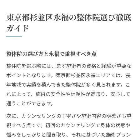
永福の整体院で理想の施術を見つける
整体院おすすめポイントを永福で比較
東京都杉並区永福の整体院選び徹底
整体院おすすめの施術内容を比較検証
ガイド
永福で整体院を選ぶ際の決め手とは
口コミでわかる整体院おすすめの魅力
整体院の選び方と永福で重視すべき点
整体院おすすめの技術力と対応力を比較
整体院選びで大切な信頼性の見極め方
整体院を選ぶ際には、まず施術者の資格と経験が重要な
ポイントとなります。東京都杉並区永福エリアでは、長
産後ケアを重視するなら永福の整体院へ
年地域で実績を積んできた整体院が多く見られます。こ
整体院で受けられる産後ケアの特徴解説
れによって、施術の安全性や信頼性が高まり、安心して
産後骨盤矯正なら整体院がおすすめな理由
通うことができます。
永福の整体院での産後ケア体験談まとめ
次に、カウンセリングの丁寧さや施術内容の明確さも重
整体院の産後ケアはどんな人に向いている
視すべき点です。初回のカウンセリングで身体の状態や
か
悩みをしっかりと聞き取り、それに基づいた施術プラン
産後ママに整体院が選ばれるポイント