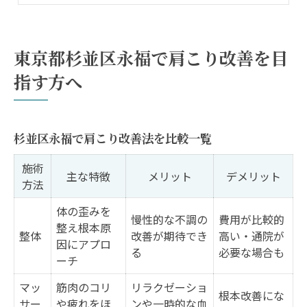
整体施術で肩こり解消を実感する秘訣
肩こりの根本原因に整体からアプローチ
東京都杉並区永福で肩こり改善を目
肩こりの原因別アプローチ比較表
指す方へ
整体で根本改善を目指す理由とは
永福の整体が肩こりに強い理由を解説
杉並区永福で肩こり改善法を比較一覧
肩こりを引き起こす生活習慣の見直し
姿勢改善で肩こりを根本から変える方法
施術
主な特徴
メリット
デメリット
方法
整体による肩こり緩和の秘訣を徹底解説
整体施術の種類と肩こり効果早見表
体の歪みを
慢性的な不調の
費用が比較的
整え根本原
肩こり緩和に役立つ整体テクニック集
整体
改善が期待でき
高い・通院が
因にアプロ
る
必要な場合も
永福で評判の肩こり整体体験談まとめ
ーチ
肩こり改善を加速するセルフケア方法
マッ
筋肉のコリ
リラクゼーショ
根本改善にな
整体師が語る肩こり解消のポイント
サー
や疲れをほ
ンや一時的な血