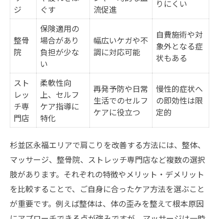
りにくい
ジ
ぐす
流促進
肩こりがつらいなら永福エリアの整体が鍵
保険適用の
永福エリア整体院の肩こり対応力比較
自費施術や対
整骨
場合があり
幅広いケガや不
象外となる症
肩こりが辛い時の整体活用術を紹介
院
負担が少な
調に対応可能
状もある
仕事帰りに通える整体で肩こり解消
い
肩こりの再発防止に整体が選ばれる理由
スト
柔軟性向
再発予防や日常
慢性的症状へ
レッ
上、セルフ
永福で肩こり専門整体を選ぶメリット
生活でのセルフ
の即効性は限
チ専
ケア指導に
ケアに役立つ
定的
慢性的な肩こりを整体で根本から見直す
門店
特化
慢性肩こりと整体施術の効果比較表
杉並区永福エリアで肩こりを改善する方法には、整体、
整体で根本改善を目指すべき理由
マッサージ、整骨院、ストレッチ専門店など複数の選択
肩こり慢性化を防ぐ整体の活用法
肢があります。それぞれの特徴やメリット・デメリット
整体師が解説する肩こり改善の流れ
を比較することで、ご自身に合ったケア方法を選ぶこと
肩こりに悩む方の整体体験ストーリー
が重要です。例えば整体は、体の歪みを整えて根本原因
肩こり専門整体院で実感する体の変化とは
にアプローチできる点が強みですが、マッサージは一時