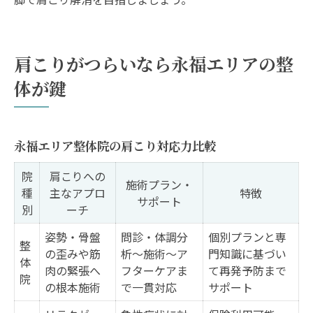
肩こりがつらいなら永福エリアの整
体が鍵
永福エリア整体院の肩こり対応力比較
院
肩こりへの
施術プラン・
種
主なアプロ
特徴
サポート
別
ーチ
姿勢・骨盤
問診・体調分
個別プランと専
整
の歪みや筋
析～施術～ア
門知識に基づい
体
肉の緊張へ
フターケアま
て再発予防まで
院
の根本施術
で一貫対応
サポート