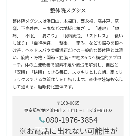
整体院メグシス
整体院メグシスは浜田山、永福町、西永福、高井戸、荻
窪、下高井戸、三鷹などの地域に根ざし、「睡眠」「頭
痛」「不眠」「肩こり」「眼精疲労」「ストレス」「食い
しばり」「自律神経」「緊張」「歪み」などの悩みを根本
改善。ヘッドスパや骨盤矯正だけの一般的な整体院とは違
い、筋肉・骨格・関節・筋膜・神経の5つへ構造的アプロ
ーチ。体の血流改善で酸素不足や疲労を解消し、自然と
「安眠」「快眠」できる毎日、スッキリとした朝、家でリ
ラックスできる体質作りを目指します。産後や妊婦も安心
して通える、睡眠特化整体です。
〒168-0065
東京都杉並区浜田山３丁目６−１ 1K浜田山102
080-1976-3854
※お電話に出れない可能性が