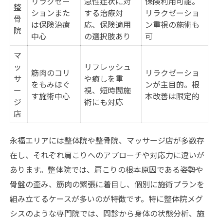
リラクゼー
急性症状に対
保険利用可能。
整
ションまた
する治療対
リラクゼーショ
骨
は保険治療
応、保険適用
ン重視の施術も
院
中心
の選択肢あり
可
マ
ッ
リフレッシュ
筋肉のコリ
リラクゼーショ
サ
や癒しを重
をもみほぐ
ンが主目的。根
ー
視、短時間施
す施術中心
本改善は限定的
ジ
術にも対応
店
永福エリアには整体院や整骨院、マッサージ店が多数存
在し、それぞれ肩こりへのアプローチや対応力に違いが
あります。整体院では、肩こりの根本原因である姿勢や
骨盤の歪み、筋肉の緊張に着目し、個別に施術プランを
組み立てるケースが多いのが特徴です。特に整体院メグ
シスのような専門院では、問診から身体の状態分析、施