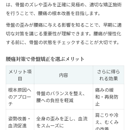
は、骨盤のズレや歪みを正確に見極め、適切な矯正施術
を行うことで、腰痛の根本改善を目指します。
骨盤の歪みが腰痛に与える影響を知ることで、早期に適
切な対策を講じる重要性が理解できます。腰痛が慢性化
する前に、骨盤の状態をチェックすることが大切です。
腰痛対策で骨盤矯正を選ぶメリット
メリット項
さらに得ら
内容
目
れる効果
根本原因へ
痛みの緩
骨盤のバランスを整え、
のアプロー
和・再発防
腰への負担を軽減
チ
止
肩こりや冷
姿勢改善・
全身の歪みを正し、血流
え、むくみ
血流促進
をスムーズに
の改善