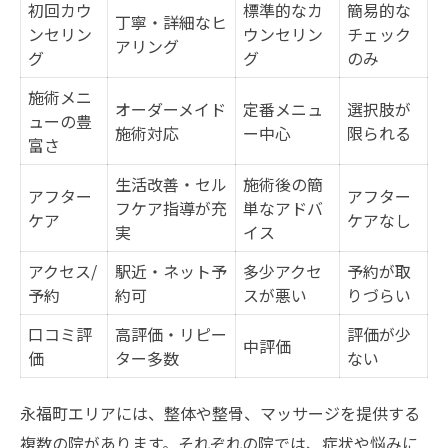
初回カウ
標準的なカ
簡易的な
丁寧・詳細なヒ
ンセリン
ウンセリン
チェック
アリング
グ
グ
のみ
施術メニ
オーダーメイド
定番メニュ
選択肢が
ューの豊
施術対応
ー中心
限られる
富さ
生活改善・セル
施術後の簡
アフター
アフター
フケア指導が充
単なアドバ
ケア
ケアなし
実
イス
アクセス/
駅近・ネット予
多少アクセ
予約が取
予約
約可
スが悪い
りづらい
口コミ評
高評価・リピー
評価が少
中評価
価
ター多数
ない
永福町エリアには、整体や整骨、マッサージを提供する
複数の院があります。それぞれの院では、症状や悩みに