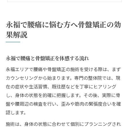
腰痛対策で骨盤矯正を選ぶメリット
慢性的な腰痛改善を整体で目指すポイント
永福で腰痛に悩む方へ骨盤矯正の効
整体で腰痛が改善される仕組みとは
果解説
永福エリアの整体施術内容比較表
腰痛緩和のための骨盤矯正実践例
永福で腰痛と骨盤矯正を体感する流れ
慢性腰痛を防ぐ整体のコツを伝授
整体選びで失敗しないポイント集
永福エリアで腰痛や骨盤矯正の施術を受ける際は、まず
カウンセリングから始まります。専門の整体院では、現
骨盤ケアなら永福エリアで実現できる理由
在の症状や生活習慣、既往歴などを丁寧にヒアリング
永福エリアで骨盤矯正が選ばれる背景
し、身体の状態を的確に把握します。その後、実際に骨
骨盤ケア施術の流れを一覧でチェック
盤や腰周辺の検査を行い、歪みや筋肉の緊張度合いを確
腰痛軽減へ導く骨盤ケアの特徴とは
認します。
永福町整体院のサポート体制を比較
施術は、身体の状態に合わせて個別にプランニングされ
骨盤矯正の効果的な通院頻度を知る