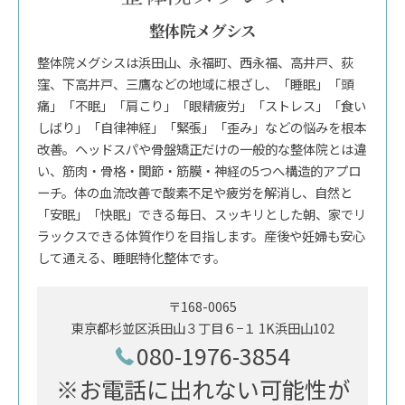
整体院メグシス
整体院メグシスは浜田山、永福町、西永福、高井戸、荻
窪、下高井戸、三鷹などの地域に根ざし、「睡眠」「頭
痛」「不眠」「肩こり」「眼精疲労」「ストレス」「食い
しばり」「自律神経」「緊張」「歪み」などの悩みを根本
改善。ヘッドスパや骨盤矯正だけの一般的な整体院とは違
い、筋肉・骨格・関節・筋膜・神経の5つへ構造的アプロ
ーチ。体の血流改善で酸素不足や疲労を解消し、自然と
「安眠」「快眠」できる毎日、スッキリとした朝、家でリ
ラックスできる体質作りを目指します。産後や妊婦も安心
して通える、睡眠特化整体です。
〒168-0065
東京都杉並区浜田山３丁目６−１ 1K浜田山102
080-1976-3854
※お電話に出れない可能性が