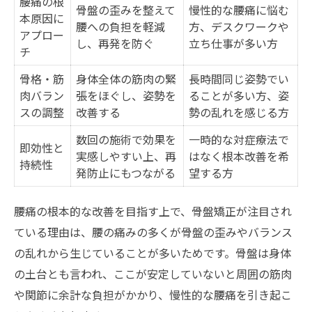
腰痛の根
骨盤の歪みを整えて
慢性的な腰痛に悩む
産後の腰痛対策に骨盤矯正が有効な訳
本原因に
腰への負担を軽減
方、デスクワークや
アプロー
産後骨盤ケアの流れと注意点解説
し、再発を防ぐ
立ち仕事が多い方
チ
腰痛予防のための産後セルフケア術
骨格・筋
身体全体の筋肉の緊
長時間同じ姿勢でい
永福エリアで受ける産後整体の特徴
肉バラン
張をほぐし、姿勢を
ることが多い方、姿
骨盤矯正が産後ママに選ばれる理由
スの調整
改善する
勢の乱れを感じる方
数回の施術で効果を
一時的な対症療法で
即効性と
実感しやすい上、再
はなく根本改善を希
持続性
発防止にもつながる
望する方
腰痛の根本的な改善を目指す上で、骨盤矯正が注目され
ている理由は、腰の痛みの多くが骨盤の歪みやバランス
の乱れから生じていることが多いためです。骨盤は身体
の土台とも言われ、ここが安定していないと周囲の筋肉
や関節に余計な負担がかかり、慢性的な腰痛を引き起こ