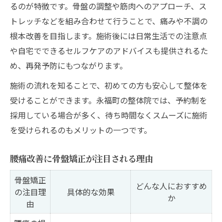
るのが特徴です。骨盤の調整や筋肉へのアプローチ、ス
整体施術で腰痛を根本から見直す方法
トレッチなどを組み合わせて行うことで、痛みや不調の
腰痛の原因に整体でアプローチする
根本改善を目指します。施術後には日常生活での注意点
根本改善に役立つ整体施術の流れ
や自宅でできるセルフケアのアドバイスも提供されるた
骨盤矯正がもたらす腰痛対策の効果
め、再発予防にもつながります。
整体施術後のセルフケア方法まとめ
施術の流れを知ることで、初めての方も安心して整体を
腰痛改善のための生活習慣チェック
受けることができます。永福町の整体院では、予約制を
腰痛と骨盤の関係に着目した新しいアプローチ
採用している場合が多く、待ち時間なくスムーズに施術
を受けられるのもメリットの一つです。
骨盤の歪みが腰痛に及ぼす影響とは
腰痛改善のための骨盤矯正最新理論
腰痛改善に骨盤矯正が注目される理由
永福で注目の骨盤調整テクニック紹介
骨盤矯正
腰痛予防に役立つ骨盤ストレッチ法
どんな人におすすめ
の注目理
具体的な効果
か
骨盤の安定が健康維持に繋がる理由
由
産後の身体ケアに骨盤矯正が適している理由