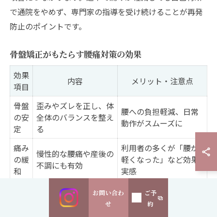
で通院をやめず、専門家の指導を受け続けることが再発
防止のポイントです。
骨盤矯正がもたらす腰痛対策の効果
効果
内容
メリット・注意点
項目
骨盤
歪みやズレを正し、体
腰への負担軽減、日常
の安
全体のバランスを整え
動作がスムーズに
定
る
痛み
利用者の多くが「腰が
慢性的な腰痛や産後の
の緩
軽くなった」など効果
不調にも有効
和
実感
再発
複数回の施術と正しい
自己流は危険、専門家
お問い合わ
ご予
防止
姿勢習慣が不可欠
の指導と併用が安心
せ
約