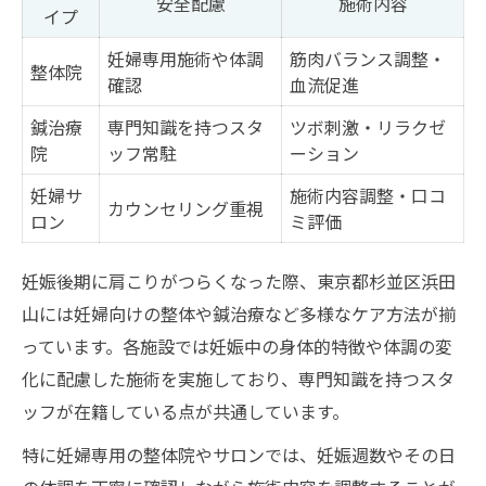
安全配慮
施術内容
イプ
妊婦専用施術や体調
筋肉バランス調整・
整体院
確認
血流促進
鍼治療
専門知識を持つスタ
ツボ刺激・リラクゼ
院
ッフ常駐
ーション
妊婦サ
施術内容調整・口コ
カウンセリング重視
ロン
ミ評価
妊娠後期に肩こりがつらくなった際、東京都杉並区浜田
山には妊婦向けの整体や鍼治療など多様なケア方法が揃
っています。各施設では妊娠中の身体的特徴や体調の変
化に配慮した施術を実施しており、専門知識を持つスタ
ッフが在籍している点が共通しています。
特に妊婦専用の整体院やサロンでは、妊娠週数やその日