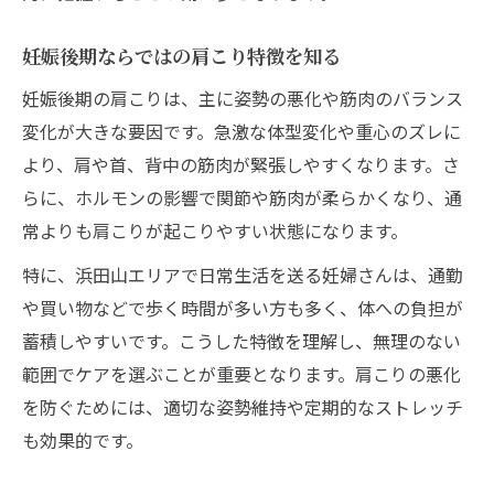
妊婦さんが選ぶ肩こり解消の新定番
妊娠後期に肩こりが悪化する理由と対処法
妊娠後期ならではの肩こり特徴を知る
肩こり悪化の主な原因と対策まとめ表
妊娠後期の肩こりは、主に姿勢の悪化や筋肉のバランス
妊娠後期特有の肩こり要因を探る
変化が大きな要因です。急激な体型変化や重心のズレに
より、肩や首、背中の筋肉が緊張しやすくなります。さ
肩こりを抑える日常生活の工夫
らに、ホルモンの影響で関節や筋肉が柔らかくなり、通
妊婦さんが避けたい肩こり悪化要素
常よりも肩こりが起こりやすい状態になります。
肩こり緩和に効果的な簡単ストレッチ
特に、浜田山エリアで日常生活を送る妊婦さんは、通勤
や買い物などで歩く時間が多い方も多く、体への負担が
蓄積しやすいです。こうした特徴を理解し、無理のない
範囲でケアを選ぶことが重要となります。肩こりの悪化
を防ぐためには、適切な姿勢維持や定期的なストレッチ
も効果的です。