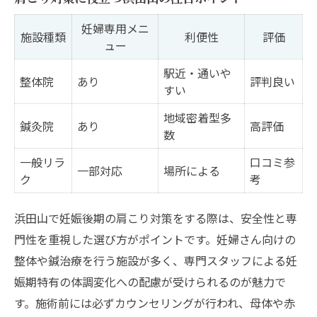
妊婦専用メニ
施設種類
利便性
評価
ュー
駅近・通いや
整体院
あり
評判良い
すい
地域密着型多
鍼灸院
あり
高評価
数
一般リラ
口コミ参
一部対応
場所による
ク
考
浜田山で妊娠後期の肩こり対策をする際は、安全性と専
門性を重視した選び方がポイントです。妊婦さん向けの
整体や鍼治療を行う施設が多く、専門スタッフによる妊
娠期特有の体調変化への配慮が受けられるのが魅力で
す。施術前には必ずカウンセリングが行われ、母体や赤