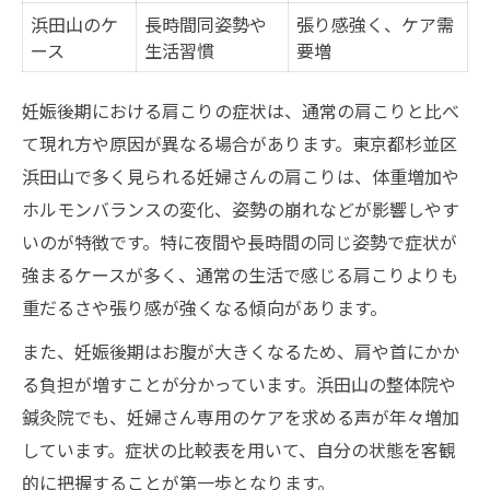
妊婦向け整体と鍼治療の違いは？
浜田山のケ
長時間同姿勢や
張り感強く、ケア需
ース
生活習慣
要増
妊娠中の肩こりに人気の施術法まとめ
妊娠中の肩こり対策に整体は有効なのか
妊娠後期における肩こりの症状は、通常の肩こりと比べ
妊婦整体と肩こり解消の効果比較表
て現れ方や原因が異なる場合があります。東京都杉並区
整体で肩こりを安全にケアするポイント
浜田山で多く見られる妊婦さんの肩こりは、体重増加や
妊娠後期の整体利用時の注意点
ホルモンバランスの変化、姿勢の崩れなどが影響しやす
いのが特徴です。特に夜間や長時間の同じ姿勢で症状が
肩こり改善に整体が選ばれる理由
強まるケースが多く、通常の生活で感じる肩こりよりも
整体とセルフケアの違いを知る
重だるさや張り感が強くなる傾向があります。
肩こりが辛い妊婦さんへ浜田山の新提案
また、妊娠後期はお腹が大きくなるため、肩や首にかか
肩こりに悩む妊婦のための最新ケア法比較
る負担が増すことが分かっています。浜田山の整体院や
妊娠後期でも安心できる肩こり対策
鍼灸院でも、妊婦さん専用のケアを求める声が年々増加
浜田山で話題の肩こりケアアイデア集
しています。症状の比較表を用いて、自分の状態を客観
肩こりを和らげる新しいアプローチ法
的に把握することが第一歩となります。