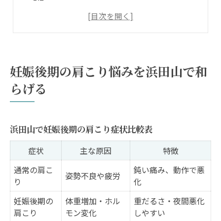
肩こりに悩む妊婦さんの声から学ぶケア法
肩こり対策に役立つ浜田山の注目ポイント
妊娠後期の肩こりケア体験談まとめ
安全な肩こり解消法を妊娠後期に選ぶコツ
妊娠後期の肩こり悩みを浜田山で和
妊娠後期に選びたい肩こり解消法一覧
らげる
安全性を重視した肩こり対策の選び方
妊婦さんにおすすめの肩こりセルフケア
浜田山で妊娠後期の肩こり症状比較表
肩こりを軽減する生活習慣の工夫
整体や鍼治療のメリット・注意点早見表
症状
主な原因
特徴
浜田山で見つける妊婦専用肩こりケアとは
通常の肩こ
鈍い痛み、動作で悪
姿勢不良や疲労
浜田山エリアの妊婦専用肩こりケア比較
り
化
妊娠後期に安心な肩こり施術の特徴
妊娠後期の
体重増加・ホル
重だるさ・夜間悪化
肩こり
モン変化
しやすい
肩こりケアで重視すべき安全ポイント