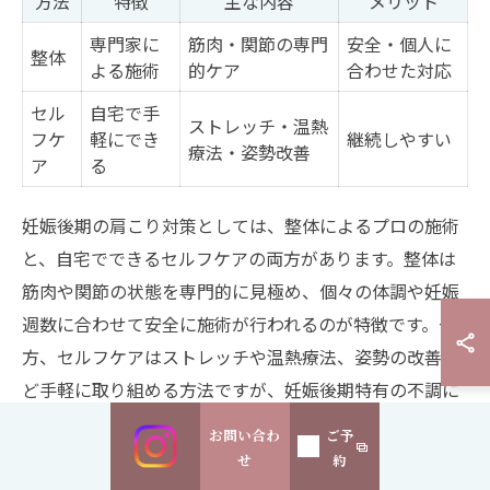
方法
特徴
主な内容
メリット
専門家に
筋肉・関節の専門
安全・個人に
整体
よる施術
的ケア
合わせた対応
セル
自宅で手
ストレッチ・温熱
フケ
軽にでき
継続しやすい
療法・姿勢改善
ア
る
妊娠後期の肩こり対策としては、整体によるプロの施術
と、自宅でできるセルフケアの両方があります。整体は
筋肉や関節の状態を専門的に見極め、個々の体調や妊娠
週数に合わせて安全に施術が行われるのが特徴です。一
方、セルフケアはストレッチや温熱療法、姿勢の改善な
ど手軽に取り組める方法ですが、妊娠後期特有の不調に
は限界がある場合もあります。
お問い合わ
ご予
せ
約
整体とセルフケアを組み合わせることで、肩こりの悪化