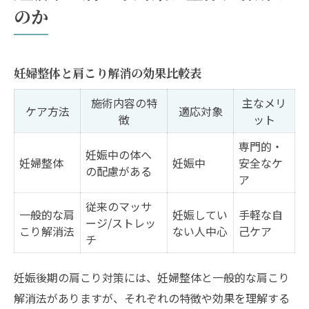
のか
妊婦整体と肩こり解消の効果比較表
施術内容の特
主なメリ
ケア方法
適応対象
徴
ット
専門的・
妊娠中の体へ
妊婦整体
妊娠中
安全なケ
の配慮がある
ア
従来のマッサ
一般的な肩
妊娠してい
手軽な自
ージ/ストレッ
こり解消法
ない人中心
己ケア
チ
妊娠後期の肩こり対策には、妊婦整体と一般的な肩こり
解消法がありますが、それぞれの特徴や効果を理解する