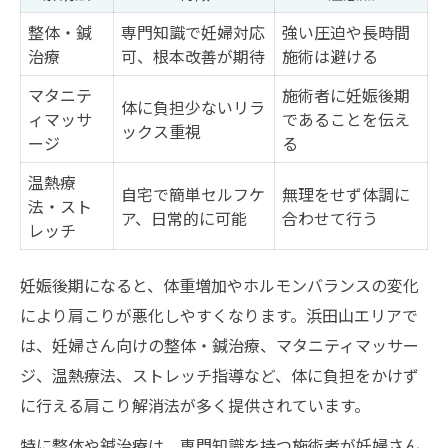
整体・鍼
専門知識で妊婦対応
強い圧迫や長時間
治療
可、根本改善が期待
施術は避ける
マタニテ
施術者に妊娠後期
体に負担少ないリラ
ィマッサ
であることを伝え
ックス重視
ージ
る
温熱療
自宅で簡単セルフケ
無理をせず体調に
法・スト
ア、日常的に可能
合わせて行う
レッチ
妊娠後期になると、体重増加やホルモンバランスの変化
により肩こりが悪化しやすくなります。浜田山エリアで
は、妊婦さん向けの整体・鍼治療、マタニティマッサー
ジ、温熱療法、ストレッチ指導など、体に負担をかけず
に行える肩こり解消法が多く提供されています。
特に整体や鍼治療は、専門知識を持つ施術者が妊婦さん