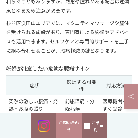
和らぐこともありますが、熱感や腫れがある場合は逆効
果となるため注意が必要です。
杉並区浜田山エリアでは、マタニティマッサージや整体
を受けられる施設があり、専門家による施術やアドバイ
スも活用できます。セルフケアと専門的サポートを上手
に組み合わせることが、腰痛軽減の鍵となります。
妊婦が注意したい危険な腰痛サイン
関連する可能
症状
対応方法
性
突然の激しい腰痛・発
前駆陣痛・分
医療機関を
熱・お腹の張り
娩兆候
すぐ受診
分娩（または
お問い合わ
ご予
出血・破水
至急受診
異常）
せ
約