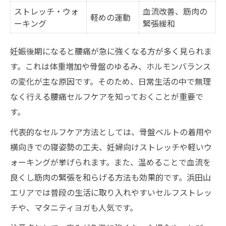
前駆陣痛と腰痛の症状比較表
ストレッチ・ウォ
血流改善、筋肉の
軽めの運動
妊娠後期に増える腰痛の特徴とは
ーキング
緊張緩和
前駆陣痛を見分けるためのセルフチェック
妊娠後期になると腰痛が急に強くなる方が多く見られま
法
す。これは体重増加や骨盤のゆるみ、ホルモンバランス
腰痛と陣痛の痛みの違いを知る
の変化が主な原因です。そのため、日常生活の中で無理
産院に相談するべきサインと判断基準
なく行える腰痛セルフケアを知っておくことが重要で
妊婦が知っておきたい腰痛ピーク時期と症状の
す。
特徴
代表的なセルフケア方法としては、骨盤ベルトの着用や
腰痛ピーク時期と主な症状早見表
横向きでの寝姿勢の工夫、妊婦向けストレッチや軽いウ
妊娠後期に現れやすい腰痛の傾向
ォーキングが挙げられます。また、温めることで血流を
腰痛のピークはいつ？妊婦の疑問に答える
良くし筋肉の緊張を和らげる方法も効果的です。浜田山
腰痛の症状別セルフケアのポイント
エリアでは普段の生活に取り入れやすいセルフストレッ
妊婦が注意したい危険な腰痛サイン
チや、マタニティヨガも人気です。
妊娠中の腰痛を和らげる簡単ストレッチ術を紹