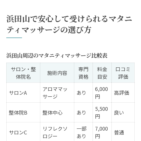
浜田山で安心して受けられるマタニ
ティマッサージの選び方
浜田山周辺のマタニティマッサージ比較表
サロン・整
専門
料金
口コミ
施術内容
体院名
資格
目安
評価
アロママッ
6,000
サロンA
あり
高評価
サージ
円
5,500
整体院B
整体中心
あり
良い
円
リフレクソ
一部
7,000
サロンC
普通
ロジー
あり
円