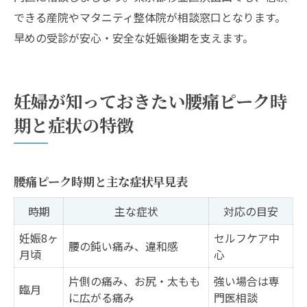
できる産院やマタニティ整体院が相談窓口となります。
早めの受診が安心・安全な妊娠後期を支えます。
妊婦が知っておきたい腰痛ピーク時
期と症状の特徴
腰痛ピーク時期と主な症状早見表
時期
主な症状
対応の目安
妊娠8ヶ
セルフケア中
腰の鈍い痛み、違和感
月頃
心
片側の痛み、お尻・太もも
強い場合は専
臨月
に広がる痛み
門医相談