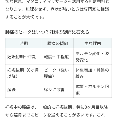
切な休息、マタニティマッサージを活用する判断材料と
なります。無理をせず、症状が強いときは専門家に相談
することが大切です。
腰痛のピークはいつ？妊婦の疑問に答える
時期
腰痛の傾向
主な理由
ホルモン変化・姿
妊娠初期～中期
軽度～中程度
勢変化
妊娠後期（8ヶ月
ピーク（強い
体重増加・骨盤の
以降）
腰痛）
緩み
体型・ホルモン回
産後
徐々に改善
復
妊娠中の腰痛は、一般的に妊娠後期、特に8ヶ月目以降
から臨月までにピークを迎えることが多いです。これ