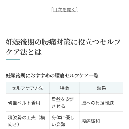
腰痛対策を続けるコツと注意ポイント
妊婦が避けたい腰痛悪化の生活習慣
腰痛セルフケアの効果を高めるタイミング
浜田山で安心して受けられるマタニティマッサ
妊娠後期の腰痛対策に役立つセルフ
ージの選び方
ケア法とは
浜田山周辺のマタニティマッサージ比較表
妊娠後期でも安心な施術を選ぶポイント
腰痛緩和に効果的なマッサージの選び方
妊娠後期におすすめの腰痛セルフケア一覧
整体とマッサージの違いと選び方ガイド
セルフケア方法
特徴
効果
口コミでわかるマタニティマッサージの特
骨盤を安定
骨盤ベルト着用
腰への負担軽減
徴
させる
前駆陣痛と腰痛の違いを見分けるポイントを徹
寝姿勢の工夫（横
身体に優し
腰痛緩和
底解説
向き）
い姿勢