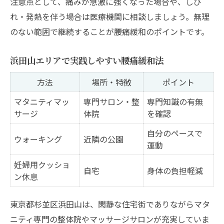
注意点として、痛みが急激に強くなった場合や、しび
介
れ・発熱を伴う場合は医療機関に相談しましょう。無理
腰痛緩和に役立つ妊娠後期向けストレッチ
のない範囲で継続することが腰痛緩和のポイントです。
一覧
浜田山エリアで実践しやすい腰痛緩和法
妊娠中でも安全な腰痛ストレッチのコツ
自宅でできる簡単腰痛対策ストレッチ法
方法
場所・特徴
ポイント
ストレッチ前後に注意したいポイント
マタニティマッ
専門サロン・整
専門知識の有無
腰痛軽減に効果的な呼吸法と組み合わせ
サージ
体院
を確認
マタニティマッサージで腰痛を緩和する効果的
自分のペースで
ウォーキング
近隣の公園
なコツ
運動
腰痛改善に役立つマタニティマッサージの
妊婦用クッショ
自宅
身体の負担軽減
手順表
ン休息
妊娠後期でも安心な施術の受け方
東京都杉並区浜田山は、閑静な住宅街でありながらマタ
腰痛緩和に重要なポイントと注意点
ニティ専門の整体院やマッサージサロンが充実していま