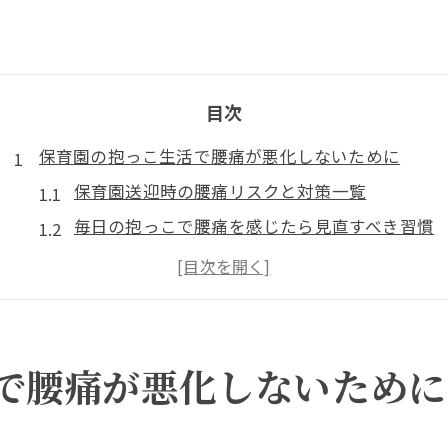
目次
保育園の抱っこ生活で腰痛が悪化しないために
保育園送迎時の腰痛リスクと対策一覧
毎日の抱っこで腰痛を感じたら見直すべき習慣
腰痛悪化を防ぐ姿勢と身体の使い方
腰痛を予防するための家庭での心がけ
抱っこ中心の生活で注意したい腰痛サイン
産後ママ向け腰痛ケアと永福での抱っこ対策
で腰痛が悪化しないために
産後の腰痛を軽減するセルフケア法まとめ
永福周辺で注目の腰痛サポートサービス