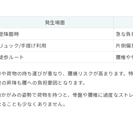
抱っこ時に意識したい骨盤の安定ポイント
腰痛に悩む産後ママが実践した体験談
発生場面
産後の腰痛予防に役立つ運動習慣
登降園時
急な負
抱っこ紐使用時の腰痛予防ポイント集
リュック/手提げ利用
片側偏
抱っこ紐別・腰痛への影響早見表
徒歩ルート
腰椎や
腰痛を防ぐ抱っこ紐の装着チェックリスト
快適な抱っこ紐選びのヒント
作や荷物の持ち運びが重なり、腰痛リスクが高まります。
腰痛持ちママのための抱っこ紐活用法
差の昇降も腰への負担要因となります。
長時間抱っこで腰痛が悪化しない工夫
前かがみの姿勢で荷物を持つと、骨盤や腰椎に過度なスト
自宅でできる腰痛軽減ストレッチ実践法
なることも少なくありません。
腰痛に効くお手軽ストレッチメニュー一覧
隙間時間でできる腰痛予防体操
骨盤周りをほぐすストレッチのコツ