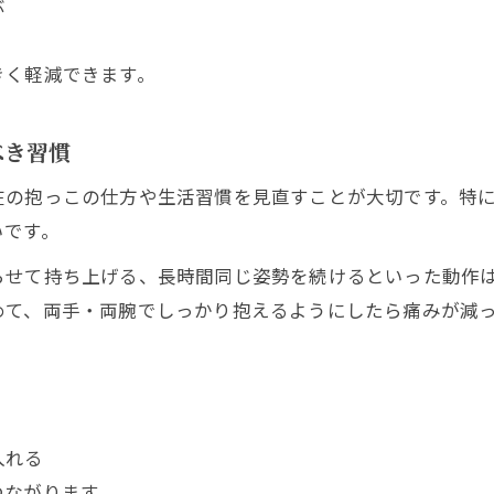
ぶ
腰痛軽減に役立つ呼吸法と姿勢
親子で取り組める簡単ストレッチ
きく軽減できます。
永福エリアで話題の腰痛サポート情報
永福で利用できる腰痛サポート施設比較
べき習慣
子連れOKの腰痛ケア講座情報
在の抱っこの仕方や生活習慣を見直すことが大切です。特
地域で人気の腰痛予防イベント特集
いです。
参加者の声に学ぶ腰痛対策の実例
らせて持ち上げる、長時間同じ姿勢を続けるといった動作
永福エリアの腰痛サポート最新動向
めて、両手・両腕でしっかり抱えるようにしたら痛みが減
保育園送迎の負担を減らす腰痛対策術
送迎時の腰痛軽減グッズ徹底比較
腰痛になりにくい送り迎えルートの工夫
入れる
抱っこでの移動中に意識すべきポイント
つながります。