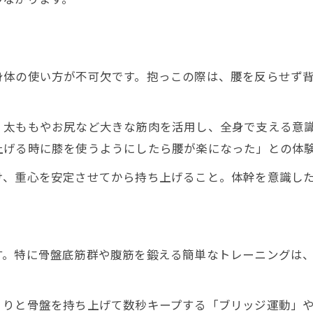
腰痛予防のための歩き方と姿勢のヒント
腰痛対策を日常に取り入れるコツ
身体の使い方が不可欠です。抱っこの際は、腰を反らせず
く太ももやお尻など大きな筋肉を活用し、全身で支える意
上げる時に膝を使うようにしたら腰が楽になった」との体
け、重心を安定させてから持ち上げること。体幹を意識し
す。特に骨盤底筋群や腹筋を鍛える簡単なトレーニングは
くりと骨盤を持ち上げて数秒キープする「ブリッジ運動」