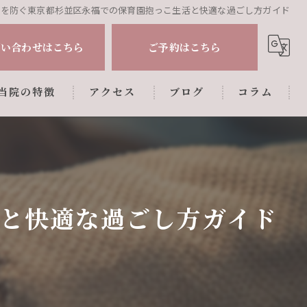
痛を防ぐ東京都杉並区永福での保育園抱っこ生活と快適な過ごし方ガイド
問い合わせはこちら
ご予約はこちら
当院の特徴
アクセス
ブログ
コラム
肩こり
腰痛
姿勢調整
と快適な過ごし方ガイド
マタニティ
産後